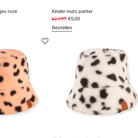
kjes roze
Kinder muts panter
€
13,95
€
5,00
Bestellen