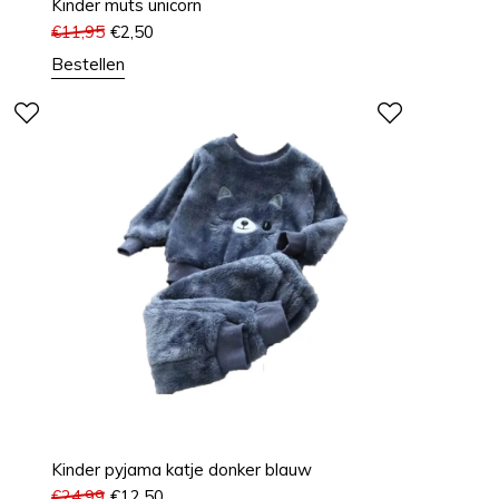
Kinder muts unicorn
€
11,95
€
2,50
Bestellen
Kinder pyjama katje donker blauw
€
24,99
€
12,50