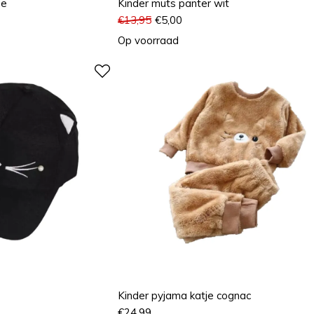
ze
Kinder muts panter wit
€
13,95
€
5,00
Op voorraad
Kinder pyjama katje cognac
€
24,99