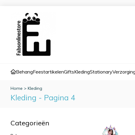
Behang
Feestartikelen
Gifts
Kleding
Stationary
Verzorgin
Home
>
Kleding
Kleding - Pagina 4
Categorieën