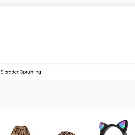
g
Sieraden
Opruiming