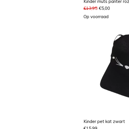
Kinder muts panter ro
€
13,95
€
5,00
Op voorraad
Kinder pet kat zwart
€
15,99