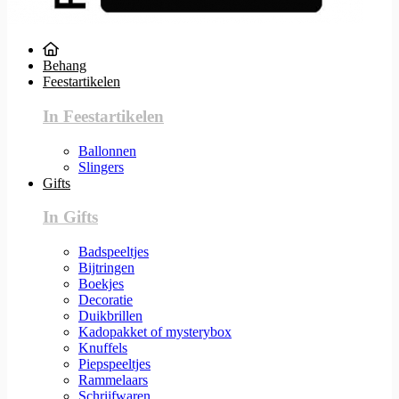
Behang
Feestartikelen
In Feestartikelen
Ballonnen
Slingers
Gifts
In Gifts
Badspeeltjes
Bijtringen
Boekjes
Decoratie
Duikbrillen
Kadopakket of mysterybox
Knuffels
Piepspeeltjes
Rammelaars
Schrijfwaren