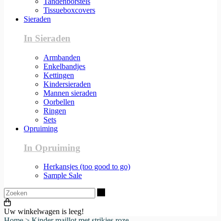
Tandenborstels
Tissueboxcovers
Sieraden
In Sieraden
Armbanden
Enkelbandjes
Kettingen
Kindersieraden
Mannen sieraden
Oorbellen
Ringen
Sets
Opruiming
In Opruiming
Herkansjes (too good to go)
Sample Sale
Zoeken
Uw winkelwagen is leeg!
Home
>
Kinder maillot met strikjes roze