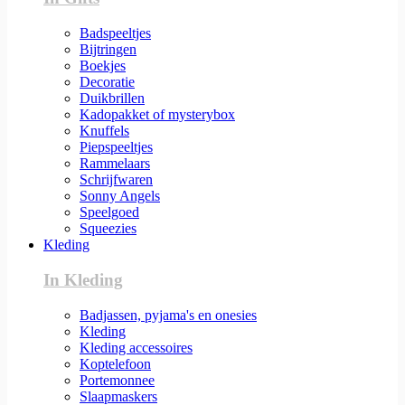
Badspeeltjes
Bijtringen
Boekjes
Decoratie
Duikbrillen
Kadopakket of mysterybox
Knuffels
Piepspeeltjes
Rammelaars
Schrijfwaren
Sonny Angels
Speelgoed
Squeezies
Kleding
In Kleding
Badjassen, pyjama's en onesies
Kleding
Kleding accessoires
Koptelefoon
Portemonnee
Slaapmaskers