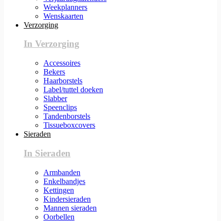
Weekplanners
Wenskaarten
Verzorging
In Verzorging
Accessoires
Bekers
Haarborstels
Label/tuttel doeken
Slabber
Speenclips
Tandenborstels
Tissueboxcovers
Sieraden
In Sieraden
Armbanden
Enkelbandjes
Kettingen
Kindersieraden
Mannen sieraden
Oorbellen