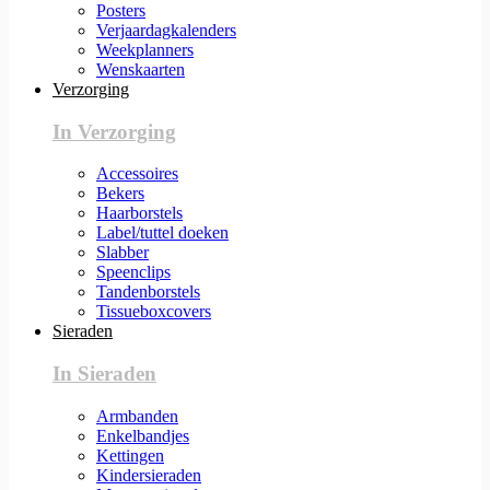
Posters
Verjaardagkalenders
Weekplanners
Wenskaarten
Verzorging
In Verzorging
Accessoires
Bekers
Haarborstels
Label/tuttel doeken
Slabber
Speenclips
Tandenborstels
Tissueboxcovers
Sieraden
In Sieraden
Armbanden
Enkelbandjes
Kettingen
Kindersieraden