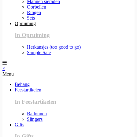
Mannen sieraden
Oorbellen
Ringen
Sets
Opruiming
In Opruiming
Herkansjes (too good to go)
Sample Sale
×
Menu
Behang
Feestartikelen
In Feestartikelen
Ballonnen
Slingers
Gifts
In Gifts