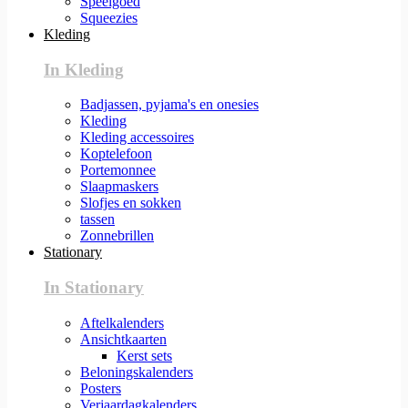
Speelgoed
Squeezies
Kleding
In Kleding
Badjassen, pyjama's en onesies
Kleding
Kleding accessoires
Koptelefoon
Portemonnee
Slaapmaskers
Slofjes en sokken
tassen
Zonnebrillen
Stationary
In Stationary
Aftelkalenders
Ansichtkaarten
Kerst sets
Beloningskalenders
Posters
Verjaardagkalenders