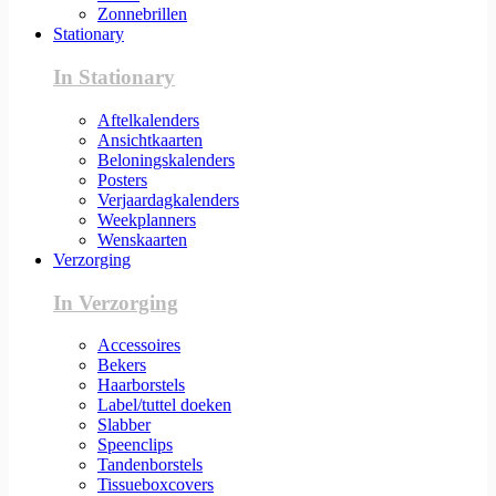
Zonnebrillen
Stationary
In Stationary
Aftelkalenders
Ansichtkaarten
Beloningskalenders
Posters
Verjaardagkalenders
Weekplanners
Wenskaarten
Verzorging
In Verzorging
Accessoires
Bekers
Haarborstels
Label/tuttel doeken
Slabber
Speenclips
Tandenborstels
Tissueboxcovers