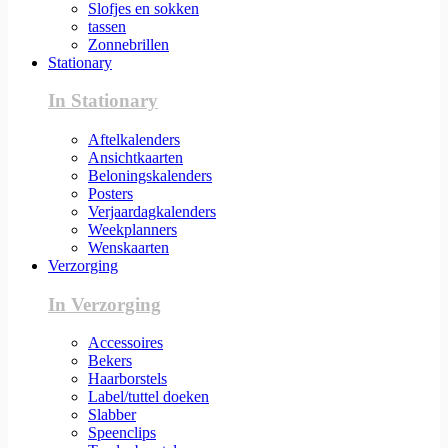
Slofjes en sokken
tassen
Zonnebrillen
Stationary
In Stationary
Aftelkalenders
Ansichtkaarten
Beloningskalenders
Posters
Verjaardagkalenders
Weekplanners
Wenskaarten
Verzorging
In Verzorging
Accessoires
Bekers
Haarborstels
Label/tuttel doeken
Slabber
Speenclips