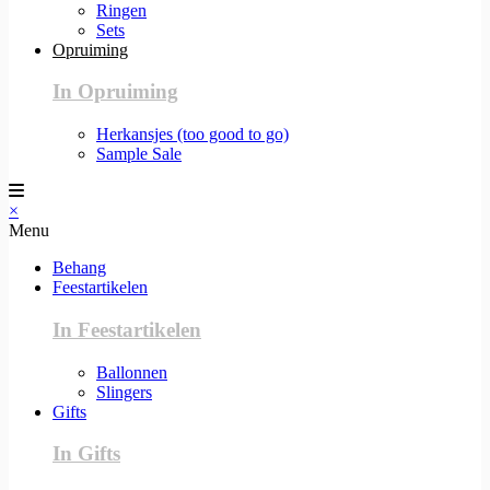
Ringen
Sets
Opruiming
In Opruiming
Herkansjes (too good to go)
Sample Sale
×
Menu
Behang
Feestartikelen
In Feestartikelen
Ballonnen
Slingers
Gifts
In Gifts