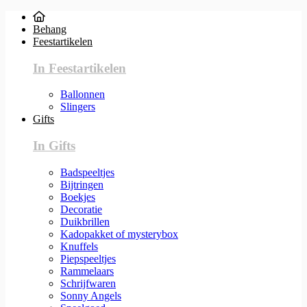
Behang
Feestartikelen
In Feestartikelen
Ballonnen
Slingers
Gifts
In Gifts
Badspeeltjes
Bijtringen
Boekjes
Decoratie
Duikbrillen
Kadopakket of mysterybox
Knuffels
Piepspeeltjes
Rammelaars
Schrijfwaren
Sonny Angels