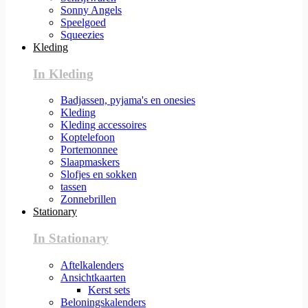
Sonny Angels
Speelgoed
Squeezies
Kleding
In Kleding
Badjassen, pyjama's en onesies
Kleding
Kleding accessoires
Koptelefoon
Portemonnee
Slaapmaskers
Slofjes en sokken
tassen
Zonnebrillen
Stationary
In Stationary
Aftelkalenders
Ansichtkaarten
Kerst sets
Beloningskalenders