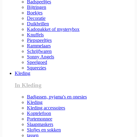
Badspeeltjes
Bijtringen
Boekjes
Decoratie
Duikbrillen
Kadopakket of mysterybox
Knuffels
Piepspeeltjes
Rammelaars
Schrijfwaren
Sonny Angels
Speelgoed
Squeezies
Kleding
In Kleding
Badjassen, pyjama's en onesies
Kleding
Kleding accessoires
Koptelefoon
Portemonnee
Slaapmaskers
Slofjes en sokken
tassen