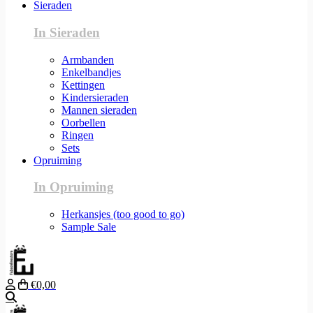
Sieraden
In Sieraden
Armbanden
Enkelbandjes
Kettingen
Kindersieraden
Mannen sieraden
Oorbellen
Ringen
Sets
Opruiming
In Opruiming
Herkansjes (too good to go)
Sample Sale
€0,00
Zoeken