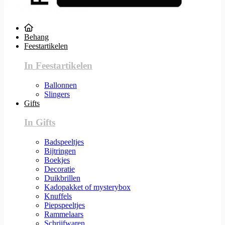
Behang
Feestartikelen
In Feestartikelen
Ballonnen
Slingers
Gifts
In Gifts
Badspeeltjes
Bijtringen
Boekjes
Decoratie
Duikbrillen
Kadopakket of mysterybox
Knuffels
Piepspeeltjes
Rammelaars
Schrijfwaren