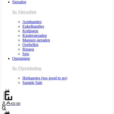
Sieraden
In Sieraden
Armbanden
Enkelbandjes
Kettingen
Kindersieraden
Mannen sieraden
Oorbellen
Ringen
Sets
Opruiming
In Opruiming
Herkansjes (too good to go)
Sample Sale
€0,00
Zoeken