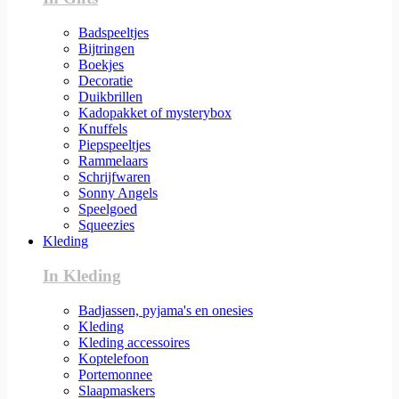
Badspeeltjes
Bijtringen
Boekjes
Decoratie
Duikbrillen
Kadopakket of mysterybox
Knuffels
Piepspeeltjes
Rammelaars
Schrijfwaren
Sonny Angels
Speelgoed
Squeezies
Kleding
In Kleding
Badjassen, pyjama's en onesies
Kleding
Kleding accessoires
Koptelefoon
Portemonnee
Slaapmaskers