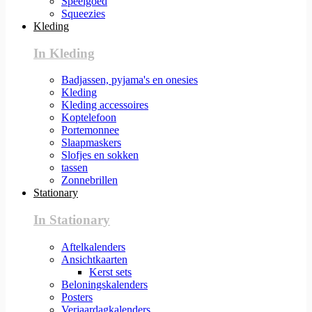
Speelgoed
Squeezies
Kleding
In Kleding
Badjassen, pyjama's en onesies
Kleding
Kleding accessoires
Koptelefoon
Portemonnee
Slaapmaskers
Slofjes en sokken
tassen
Zonnebrillen
Stationary
In Stationary
Aftelkalenders
Ansichtkaarten
Kerst sets
Beloningskalenders
Posters
Verjaardagkalenders