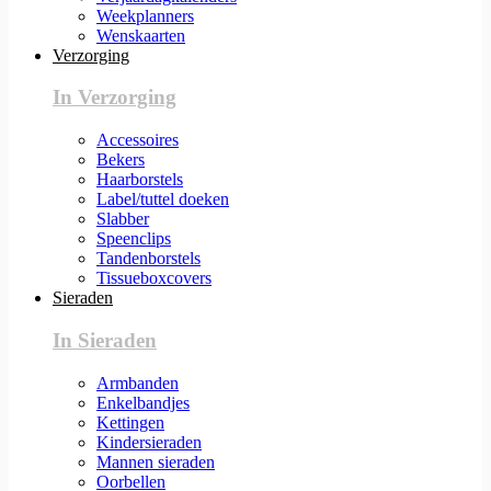
Weekplanners
Wenskaarten
Verzorging
In Verzorging
Accessoires
Bekers
Haarborstels
Label/tuttel doeken
Slabber
Speenclips
Tandenborstels
Tissueboxcovers
Sieraden
In Sieraden
Armbanden
Enkelbandjes
Kettingen
Kindersieraden
Mannen sieraden
Oorbellen