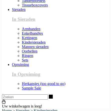
Tandenborstels
Tissueboxcovers
Sieraden
In Sieraden
Armbanden
Enkelbandjes
Kettingen
Kindersieraden
Mannen sieraden
Oorbellen
Ringen
Sets
Opruiming
In Opruiming
Herkansjes (too good to go)
Sample Sale
Zoeken
Uw winkelwagen is leeg!
Home
>
Sieraden
>
Kindersieraden