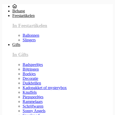
Behang
Feestartikelen
In Feestartikelen
Ballonnen
Slingers
Gifts
In Gifts
Badspeeltjes
Bijtringen
Boekjes
Decoratie
Duikbrillen
Kadopakket of mysterybox
Knuffels
Piepspeeltjes
Rammelaars
Schrijfwaren
Sonny Angels