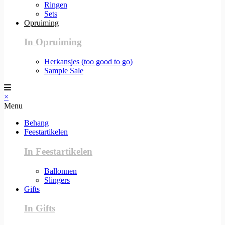
Ringen
Sets
Opruiming
In Opruiming
Herkansjes (too good to go)
Sample Sale
×
Menu
Behang
Feestartikelen
In Feestartikelen
Ballonnen
Slingers
Gifts
In Gifts