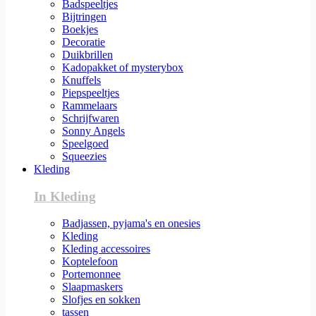
Badspeeltjes
Bijtringen
Boekjes
Decoratie
Duikbrillen
Kadopakket of mysterybox
Knuffels
Piepspeeltjes
Rammelaars
Schrijfwaren
Sonny Angels
Speelgoed
Squeezies
Kleding
In Kleding
Badjassen, pyjama's en onesies
Kleding
Kleding accessoires
Koptelefoon
Portemonnee
Slaapmaskers
Slofjes en sokken
tassen