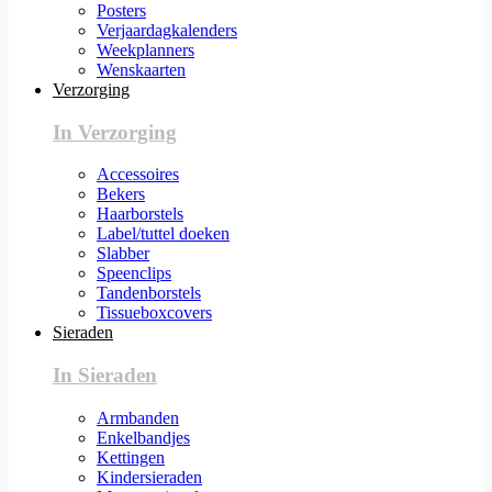
Posters
Verjaardagkalenders
Weekplanners
Wenskaarten
Verzorging
In Verzorging
Accessoires
Bekers
Haarborstels
Label/tuttel doeken
Slabber
Speenclips
Tandenborstels
Tissueboxcovers
Sieraden
In Sieraden
Armbanden
Enkelbandjes
Kettingen
Kindersieraden