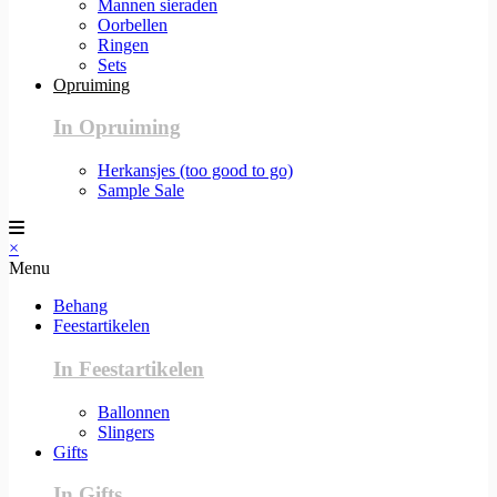
Mannen sieraden
Oorbellen
Ringen
Sets
Opruiming
In Opruiming
Herkansjes (too good to go)
Sample Sale
×
Menu
Behang
Feestartikelen
In Feestartikelen
Ballonnen
Slingers
Gifts
In Gifts