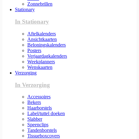
Zonnebrillen
Stationary
In Stationary
Aftelkalenders
Ansichtkaarten
Beloningskalenders
Posters
Verjaardagkalenders
Weekplanners
Wenskaarten
Verzorging
In Verzorging
Accessoires
Bekers
Haarborstels
Label/tuttel doeken
Slabber
Speenclips
Tandenborstels
Tissueboxcovers