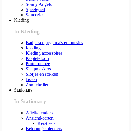
Sonny Angels
Speelgoed
Squeezies
Kleding
In Kleding
Badjassen, pyjama's en onesies
Kleding
Kleding accessoires
Koptelefoon
Portemonnee
Slaapmaskers
Slofjes en sokken
tassen
Zonnebrillen
Stationary
In Stationary
Aftelkalenders
Ansichtkaarten
Kerst sets
Beloningskalenders