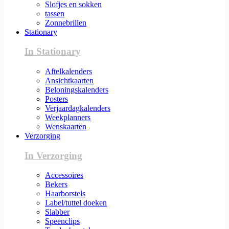
Slofjes en sokken
tassen
Zonnebrillen
Stationary
In Stationary
Aftelkalenders
Ansichtkaarten
Beloningskalenders
Posters
Verjaardagkalenders
Weekplanners
Wenskaarten
Verzorging
In Verzorging
Accessoires
Bekers
Haarborstels
Label/tuttel doeken
Slabber
Speenclips