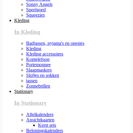
Sonny Angels
Speelgoed
Squeezies
Kleding
In Kleding
Badjassen, pyjama's en onesies
Kleding
Kleding accessoires
Koptelefoon
Portemonnee
Slaapmaskers
Slofjes en sokken
tassen
Zonnebrillen
Stationary
In Stationary
Aftelkalenders
Ansichtkaarten
Kerst sets
Beloningskalenders