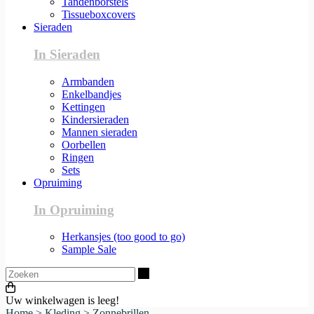
Tandenborstels
Tissueboxcovers
Sieraden
In Sieraden
Armbanden
Enkelbandjes
Kettingen
Kindersieraden
Mannen sieraden
Oorbellen
Ringen
Sets
Opruiming
In Opruiming
Herkansjes (too good to go)
Sample Sale
Zoeken
Uw winkelwagen is leeg!
Home
>
Kleding
>
Zonnebrillen