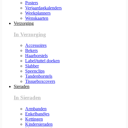
Posters
Verjaardagkalenders
Weekplanners
Wenskaarten
Verzorging
In Verzorging
Accessoires
Bekers
Haarborstels
Label/tuttel doeken
Slabber
Speenclips
Tandenborstels
Tissueboxcovers
Sieraden
In Sieraden
Armbanden
Enkelbandjes
Kettingen
Kindersieraden