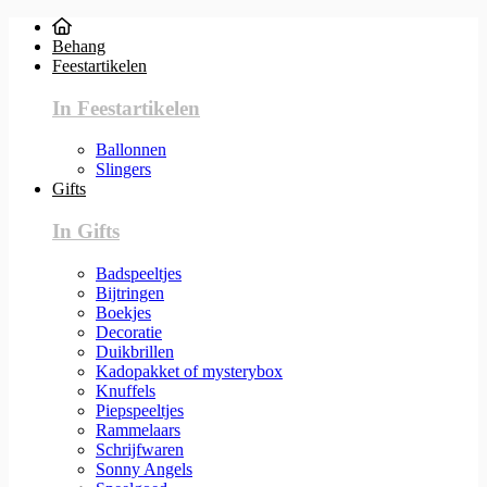
Behang
Feestartikelen
In Feestartikelen
Ballonnen
Slingers
Gifts
In Gifts
Badspeeltjes
Bijtringen
Boekjes
Decoratie
Duikbrillen
Kadopakket of mysterybox
Knuffels
Piepspeeltjes
Rammelaars
Schrijfwaren
Sonny Angels