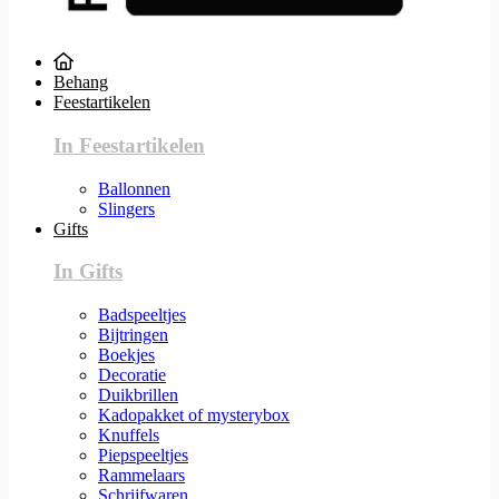
Behang
Feestartikelen
In Feestartikelen
Ballonnen
Slingers
Gifts
In Gifts
Badspeeltjes
Bijtringen
Boekjes
Decoratie
Duikbrillen
Kadopakket of mysterybox
Knuffels
Piepspeeltjes
Rammelaars
Schrijfwaren