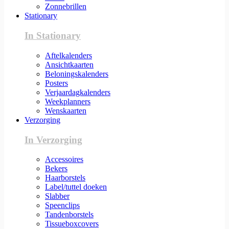
Zonnebrillen
Stationary
In Stationary
Aftelkalenders
Ansichtkaarten
Beloningskalenders
Posters
Verjaardagkalenders
Weekplanners
Wenskaarten
Verzorging
In Verzorging
Accessoires
Bekers
Haarborstels
Label/tuttel doeken
Slabber
Speenclips
Tandenborstels
Tissueboxcovers