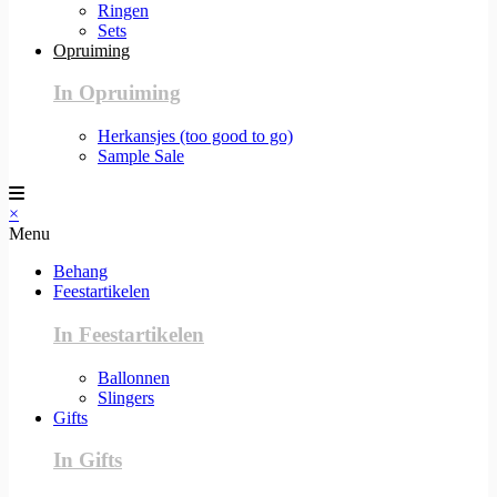
Ringen
Sets
Opruiming
In Opruiming
Herkansjes (too good to go)
Sample Sale
×
Menu
Behang
Feestartikelen
In Feestartikelen
Ballonnen
Slingers
Gifts
In Gifts