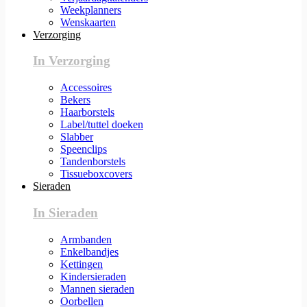
Weekplanners
Wenskaarten
Verzorging
In Verzorging
Accessoires
Bekers
Haarborstels
Label/tuttel doeken
Slabber
Speenclips
Tandenborstels
Tissueboxcovers
Sieraden
In Sieraden
Armbanden
Enkelbandjes
Kettingen
Kindersieraden
Mannen sieraden
Oorbellen