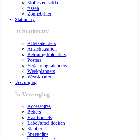
Slofjes en sokken
tassen
Zonnebrillen
Stationary
In Stationary
Aftelkalenders
Ansichtkaarten
Beloningskalenders
Posters
Verjaardagkalenders
Weekplanners
Wenskaarten
Verzorging
In Verzorging
Accessoires
Bekers
Haarborstels
Label/tuttel doeken
Slabber
Speenclips