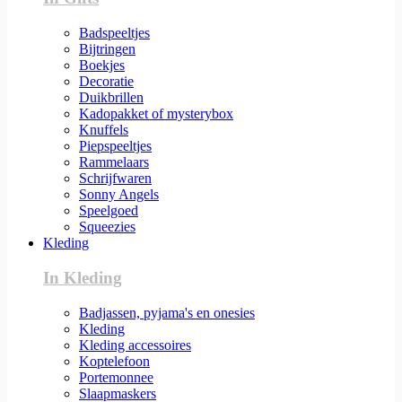
Badspeeltjes
Bijtringen
Boekjes
Decoratie
Duikbrillen
Kadopakket of mysterybox
Knuffels
Piepspeeltjes
Rammelaars
Schrijfwaren
Sonny Angels
Speelgoed
Squeezies
Kleding
In Kleding
Badjassen, pyjama's en onesies
Kleding
Kleding accessoires
Koptelefoon
Portemonnee
Slaapmaskers