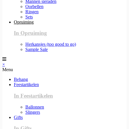
Mannen sieraden
Oorbellen
Ringen
Sets
Opruiming
In Opruiming
Herkansjes (too good to go)
Sample Sale
×
Menu
Behang
Feestartikelen
In Feestartikelen
Ballonnen
Slingers
Gifts
In Gifts