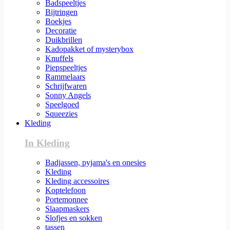
Badspeeltjes
Bijtringen
Boekjes
Decoratie
Duikbrillen
Kadopakket of mysterybox
Knuffels
Piepspeeltjes
Rammelaars
Schrijfwaren
Sonny Angels
Speelgoed
Squeezies
Kleding
In Kleding
Badjassen, pyjama's en onesies
Kleding
Kleding accessoires
Koptelefoon
Portemonnee
Slaapmaskers
Slofjes en sokken
tassen