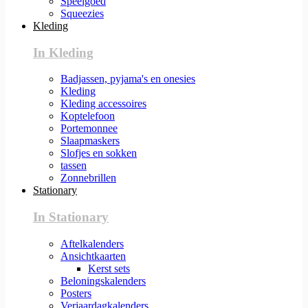
Speelgoed
Squeezies
Kleding
In Kleding
Badjassen, pyjama's en onesies
Kleding
Kleding accessoires
Koptelefoon
Portemonnee
Slaapmaskers
Slofjes en sokken
tassen
Zonnebrillen
Stationary
In Stationary
Aftelkalenders
Ansichtkaarten
Kerst sets
Beloningskalenders
Posters
Verjaardagkalenders