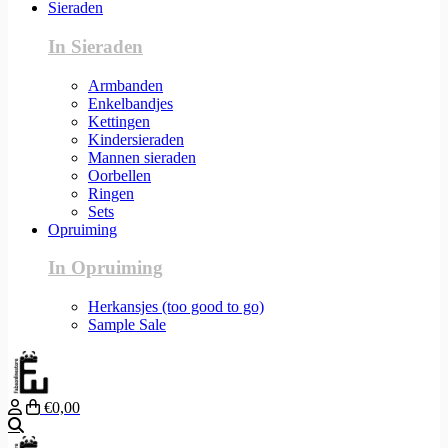
Sieraden
In Sieraden
Armbanden
Enkelbandjes
Kettingen
Kindersieraden
Mannen sieraden
Oorbellen
Ringen
Sets
Opruiming
In Opruiming
Herkansjes (too good to go)
Sample Sale
€0,00
Zoeken