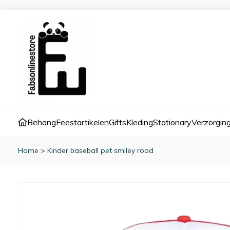
Behang
Feestartikelen
Gifts
Kleding
Stationary
Verzorgin
Home
>
Kinder baseball pet smiley rood