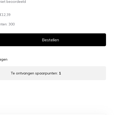
niet beoordeeld
€12,39
nten:
300
Bestellen
dagen
Te ontvangen spaarpunten:
1