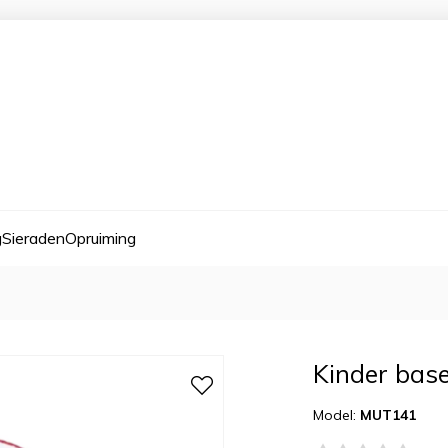
g
Sieraden
Opruiming
Kinder base
Model:
MUT141