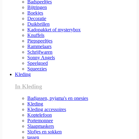
Badspeeltjes
Bijtringen
Boekjes
Decoratie
Duikbrillen
Kadopakket of mysterybox
Knuffels
Piepspeeltjes
Rammelaars
Schrijfwaren
Sonny Angels
Speelgoed
Squeezies
Kleding
In Kleding
Badjassen, pyjama's en onesies
Kleding
Kleding accessoires
Koptelefoon
Portemonnee
Slaapmaskers
Slofjes en sokken
tassen