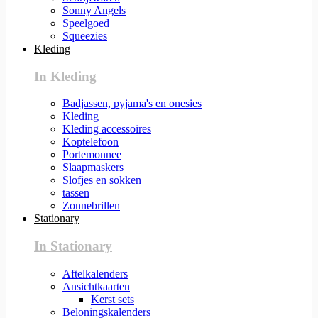
Sonny Angels
Speelgoed
Squeezies
Kleding
In Kleding
Badjassen, pyjama's en onesies
Kleding
Kleding accessoires
Koptelefoon
Portemonnee
Slaapmaskers
Slofjes en sokken
tassen
Zonnebrillen
Stationary
In Stationary
Aftelkalenders
Ansichtkaarten
Kerst sets
Beloningskalenders