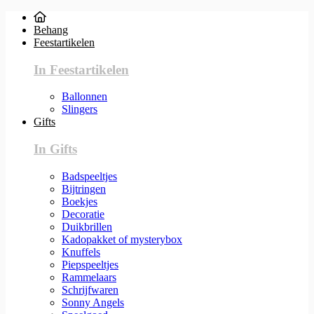
Behang
Feestartikelen
In Feestartikelen
Ballonnen
Slingers
Gifts
In Gifts
Badspeeltjes
Bijtringen
Boekjes
Decoratie
Duikbrillen
Kadopakket of mysterybox
Knuffels
Piepspeeltjes
Rammelaars
Schrijfwaren
Sonny Angels