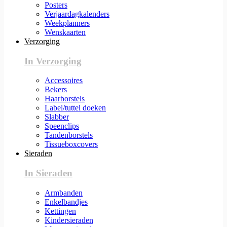
Posters
Verjaardagkalenders
Weekplanners
Wenskaarten
Verzorging
In Verzorging
Accessoires
Bekers
Haarborstels
Label/tuttel doeken
Slabber
Speenclips
Tandenborstels
Tissueboxcovers
Sieraden
In Sieraden
Armbanden
Enkelbandjes
Kettingen
Kindersieraden