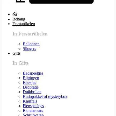
Behang
Feestartikelen
In Feestartikelen
Ballonnen
Slingers
Gifts
In Gifts
Badspeeltjes
Bijtringen
Boekjes
Decoratie
Duikbrillen
Kadopakket of mysterybox
Knuffels
Piepspeeltjes
Rammelaars
Schrijfwaren