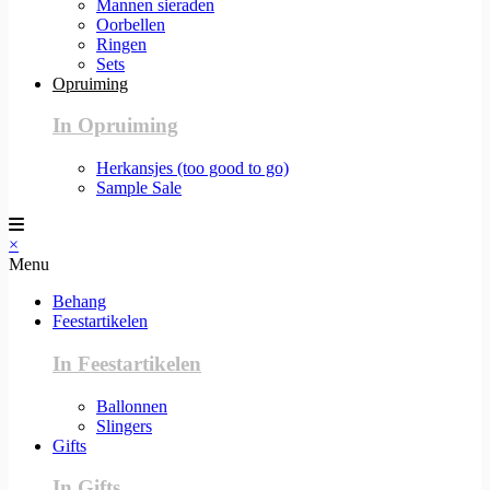
Mannen sieraden
Oorbellen
Ringen
Sets
Opruiming
In Opruiming
Herkansjes (too good to go)
Sample Sale
×
Menu
Behang
Feestartikelen
In Feestartikelen
Ballonnen
Slingers
Gifts
In Gifts