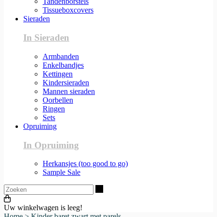
Tandenborstels
Tissueboxcovers
Sieraden
In Sieraden
Armbanden
Enkelbandjes
Kettingen
Kindersieraden
Mannen sieraden
Oorbellen
Ringen
Sets
Opruiming
In Opruiming
Herkansjes (too good to go)
Sample Sale
Zoeken
Uw winkelwagen is leeg!
Home
>
Kinder baret zwart met parels