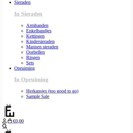
Sieraden
In Sieraden
Armbanden
Enkelbandjes
Kettingen
Kindersieraden
Mannen sieraden
Oorbellen
Ringen
Sets
Opruiming
In Opruiming
Herkansjes (too good to go)
Sample Sale
€0,00
Zoeken