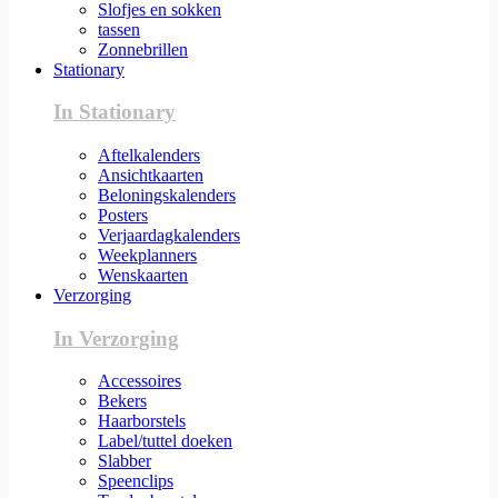
Slofjes en sokken
tassen
Zonnebrillen
Stationary
In Stationary
Aftelkalenders
Ansichtkaarten
Beloningskalenders
Posters
Verjaardagkalenders
Weekplanners
Wenskaarten
Verzorging
In Verzorging
Accessoires
Bekers
Haarborstels
Label/tuttel doeken
Slabber
Speenclips