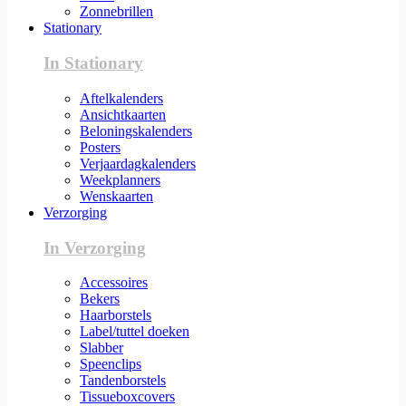
Zonnebrillen
Stationary
In Stationary
Aftelkalenders
Ansichtkaarten
Beloningskalenders
Posters
Verjaardagkalenders
Weekplanners
Wenskaarten
Verzorging
In Verzorging
Accessoires
Bekers
Haarborstels
Label/tuttel doeken
Slabber
Speenclips
Tandenborstels
Tissueboxcovers