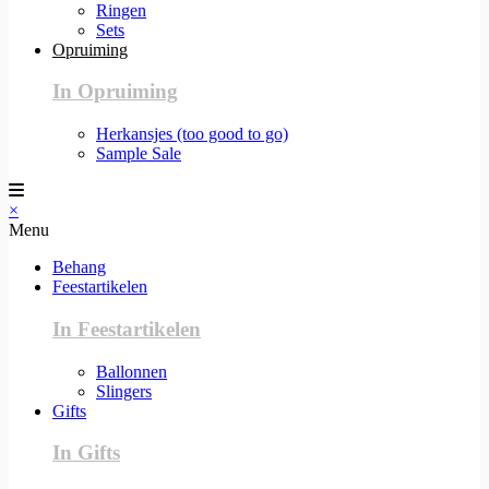
Ringen
Sets
Opruiming
In Opruiming
Herkansjes (too good to go)
Sample Sale
×
Menu
Behang
Feestartikelen
In Feestartikelen
Ballonnen
Slingers
Gifts
In Gifts