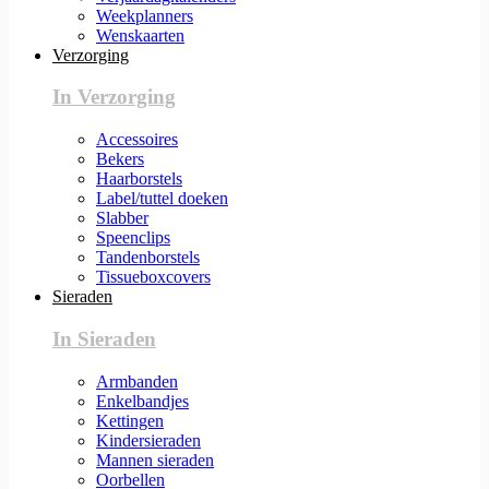
Weekplanners
Wenskaarten
Verzorging
In Verzorging
Accessoires
Bekers
Haarborstels
Label/tuttel doeken
Slabber
Speenclips
Tandenborstels
Tissueboxcovers
Sieraden
In Sieraden
Armbanden
Enkelbandjes
Kettingen
Kindersieraden
Mannen sieraden
Oorbellen