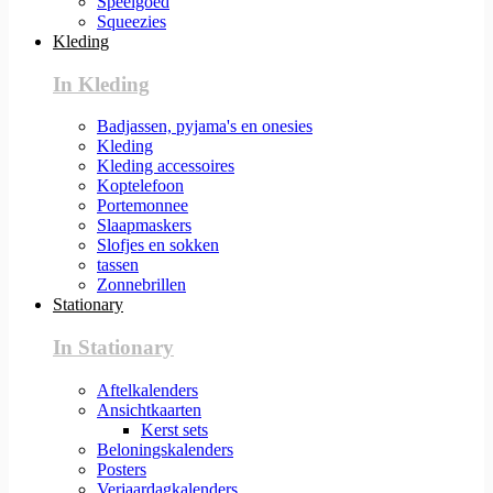
Speelgoed
Squeezies
Kleding
In Kleding
Badjassen, pyjama's en onesies
Kleding
Kleding accessoires
Koptelefoon
Portemonnee
Slaapmaskers
Slofjes en sokken
tassen
Zonnebrillen
Stationary
In Stationary
Aftelkalenders
Ansichtkaarten
Kerst sets
Beloningskalenders
Posters
Verjaardagkalenders