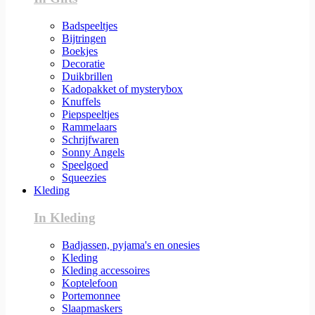
Badspeeltjes
Bijtringen
Boekjes
Decoratie
Duikbrillen
Kadopakket of mysterybox
Knuffels
Piepspeeltjes
Rammelaars
Schrijfwaren
Sonny Angels
Speelgoed
Squeezies
Kleding
In Kleding
Badjassen, pyjama's en onesies
Kleding
Kleding accessoires
Koptelefoon
Portemonnee
Slaapmaskers