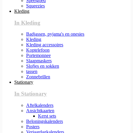
Speelgoed
Squeezies
Kleding
In Kleding
Badjassen, pyjama's en onesies
Kleding
Kleding accessoires
Koptelefoon
Portemonnee
Slaapmaskers
Slofjes en sokken
tassen
Zonnebrillen
Stationary
In Stationary
Aftelkalenders
Ansichtkaarten
Kerst sets
Beloningskalenders
Posters
Verjaardagkalenders