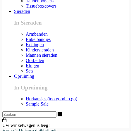
Tandenborstels
Tissueboxcovers
Sieraden
In Sieraden
Armbanden
Enkelbandjes
Kettingen
Kindersieraden
Mannen sieraden
Oorbellen
Ringen
Sets
Opruiming
In Opruiming
Herkansjes (too good to go)
Sample Sale
Zoeken
Uw winkelwagen is leeg!
Home
>
Unicorn duikbril wit