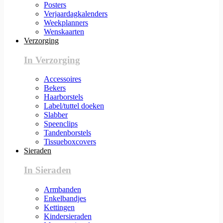
Posters
Verjaardagkalenders
Weekplanners
Wenskaarten
Verzorging
In Verzorging
Accessoires
Bekers
Haarborstels
Label/tuttel doeken
Slabber
Speenclips
Tandenborstels
Tissueboxcovers
Sieraden
In Sieraden
Armbanden
Enkelbandjes
Kettingen
Kindersieraden