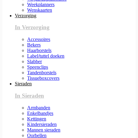
Weekplanners
Wenskaarten
Verzorging
In Verzorging
Accessoires
Bekers
Haarborstels
Label/tuttel doeken
Slabber
Speenclips
Tandenborstels
Tissueboxcovers
Sieraden
In Sieraden
Armbanden
Enkelbandjes
Kettingen
Kindersieraden
Mannen sieraden
Oorbellen