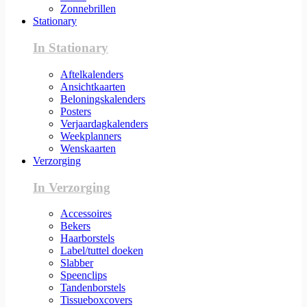
Zonnebrillen
Stationary
In Stationary
Aftelkalenders
Ansichtkaarten
Beloningskalenders
Posters
Verjaardagkalenders
Weekplanners
Wenskaarten
Verzorging
In Verzorging
Accessoires
Bekers
Haarborstels
Label/tuttel doeken
Slabber
Speenclips
Tandenborstels
Tissueboxcovers