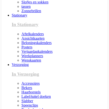
Slofjes en sokken
tassen
Zonnebrillen
Stationary
In Stationary
Aftelkalenders
Ansichtkaarten
Beloningskalenders
Posters
Verjaardagkalenders
Weekplanners
Wenskaarten
Verzorging
In Verzorging
Accessoires
Bekers
Haarborstels
Label/tuttel doeken
Slabber
Speenclips