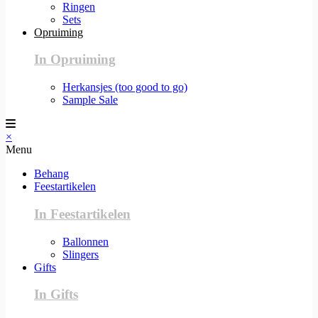
Ringen
Sets
Opruiming
In Opruiming
Herkansjes (too good to go)
Sample Sale
×
Menu
Behang
Feestartikelen
In Feestartikelen
Ballonnen
Slingers
Gifts
In Gifts