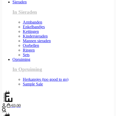
Sieraden
In Sieraden
Armbanden
Enkelbandjes
Kettingen
Kindersieraden
Mannen sieraden
Oorbellen
Ringen
Sets
Opruiming
In Opruiming
Herkansjes (too good to go)
Sample Sale
€0,00
Zoeken