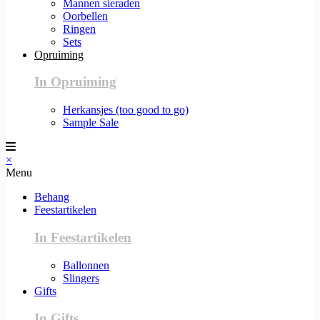
Mannen sieraden
Oorbellen
Ringen
Sets
Opruiming
In Opruiming
Herkansjes (too good to go)
Sample Sale
×
Menu
Behang
Feestartikelen
In Feestartikelen
Ballonnen
Slingers
Gifts
In Gifts