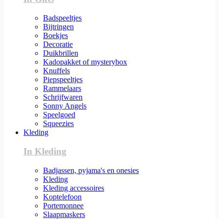
Badspeeltjes
Bijtringen
Boekjes
Decoratie
Duikbrillen
Kadopakket of mysterybox
Knuffels
Piepspeeltjes
Rammelaars
Schrijfwaren
Sonny Angels
Speelgoed
Squeezies
Kleding
In Kleding
Badjassen, pyjama's en onesies
Kleding
Kleding accessoires
Koptelefoon
Portemonnee
Slaapmaskers