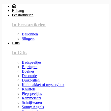
Behang
Feestartikelen
In Feestartikelen
Ballonnen
Slingers
Gifts
In Gifts
Badspeeltjes
Bijtringen
Boekjes
Decoratie
Duikbrillen
Kadopakket of mysterybox
Knuffels
Piepspeeltjes
Rammelaars
Schrijfwaren
Sonny Angels