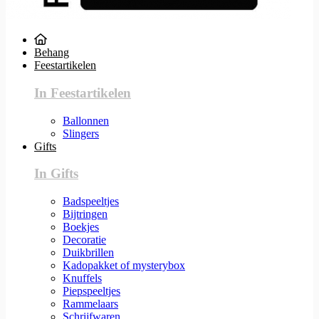
Behang
Feestartikelen
In Feestartikelen
Ballonnen
Slingers
Gifts
In Gifts
Badspeeltjes
Bijtringen
Boekjes
Decoratie
Duikbrillen
Kadopakket of mysterybox
Knuffels
Piepspeeltjes
Rammelaars
Schrijfwaren