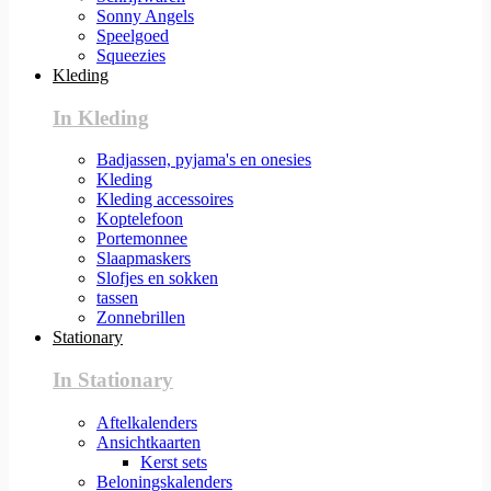
Sonny Angels
Speelgoed
Squeezies
Kleding
In Kleding
Badjassen, pyjama's en onesies
Kleding
Kleding accessoires
Koptelefoon
Portemonnee
Slaapmaskers
Slofjes en sokken
tassen
Zonnebrillen
Stationary
In Stationary
Aftelkalenders
Ansichtkaarten
Kerst sets
Beloningskalenders