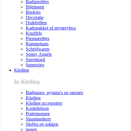
Badspeeltjes
Bijtringen
Boekjes
Decoratie
Duikbrillen
Kadopakket of mysterybox
Knuffels
Piepspeeltjes
Rammelaars
Schrijfwaren
Sonny Angels
Speelgoed
Squeezies
Kleding
In Kleding
Badjassen, pyjama's en onesies
Kleding
Kleding accessoires
Koptelefoon
Portemonnee
Slaapmaskers
Slofjes en sokken
tassen