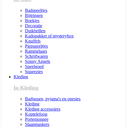
Badspeeltjes
Bijtringen
Boekjes
Decoratie
Duikbrillen
Kadopakket of mysterybox
Knuffels
Piepspeeltjes
Rammelaars
Schrijfwaren
Sonny Angels
Speelgoed
Squeezies
Kleding
In Kleding
Badjassen, pyjama's en onesies
Kleding
Kleding accessoires
Koptelefoon
Portemonnee
Slaapmaskers