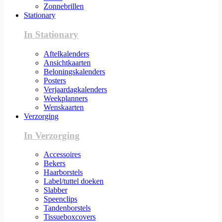
Zonnebrillen
Stationary
In Stationary
Aftelkalenders
Ansichtkaarten
Beloningskalenders
Posters
Verjaardagkalenders
Weekplanners
Wenskaarten
Verzorging
In Verzorging
Accessoires
Bekers
Haarborstels
Label/tuttel doeken
Slabber
Speenclips
Tandenborstels
Tissueboxcovers