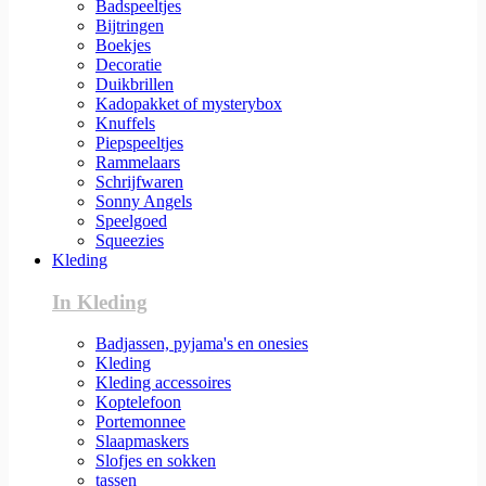
Badspeeltjes
Bijtringen
Boekjes
Decoratie
Duikbrillen
Kadopakket of mysterybox
Knuffels
Piepspeeltjes
Rammelaars
Schrijfwaren
Sonny Angels
Speelgoed
Squeezies
Kleding
In Kleding
Badjassen, pyjama's en onesies
Kleding
Kleding accessoires
Koptelefoon
Portemonnee
Slaapmaskers
Slofjes en sokken
tassen