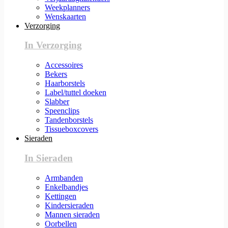
Weekplanners
Wenskaarten
Verzorging
In Verzorging
Accessoires
Bekers
Haarborstels
Label/tuttel doeken
Slabber
Speenclips
Tandenborstels
Tissueboxcovers
Sieraden
In Sieraden
Armbanden
Enkelbandjes
Kettingen
Kindersieraden
Mannen sieraden
Oorbellen