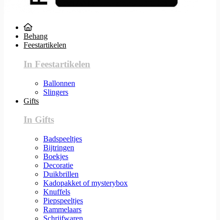
Behang
Feestartikelen
In Feestartikelen
Ballonnen
Slingers
Gifts
In Gifts
Badspeeltjes
Bijtringen
Boekjes
Decoratie
Duikbrillen
Kadopakket of mysterybox
Knuffels
Piepspeeltjes
Rammelaars
Schrijfwaren