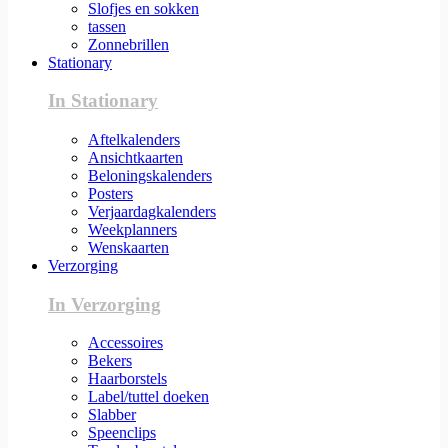
Slofjes en sokken
tassen
Zonnebrillen
Stationary
In Stationary
Aftelkalenders
Ansichtkaarten
Beloningskalenders
Posters
Verjaardagkalenders
Weekplanners
Wenskaarten
Verzorging
In Verzorging
Accessoires
Bekers
Haarborstels
Label/tuttel doeken
Slabber
Speenclips