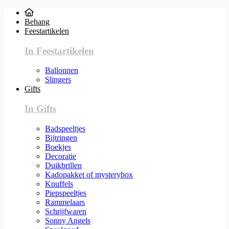
Behang
Feestartikelen
In Feestartikelen
Ballonnen
Slingers
Gifts
In Gifts
Badspeeltjes
Bijtringen
Boekjes
Decoratie
Duikbrillen
Kadopakket of mysterybox
Knuffels
Piepspeeltjes
Rammelaars
Schrijfwaren
Sonny Angels