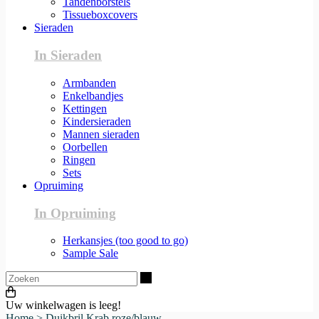
Tandenborstels
Tissueboxcovers
Sieraden
In Sieraden
Armbanden
Enkelbandjes
Kettingen
Kindersieraden
Mannen sieraden
Oorbellen
Ringen
Sets
Opruiming
In Opruiming
Herkansjes (too good to go)
Sample Sale
Zoeken
Uw winkelwagen is leeg!
Home
>
Duikbril Krab roze/blauw