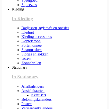
Speelgoed
Squeezies
Kleding
In Kleding
Badjassen, pyjama's en onesies
Kleding
Kleding accessoires
Koptelefoon
Portemonnee
Slaapmaskers
Slofjes en sokken
tassen
Zonnebrillen
Stationary
In Stationary
Aftelkalenders
Ansichtkaarten
Kerst sets
Beloningskalenders
Posters
Verjaardagkalenders