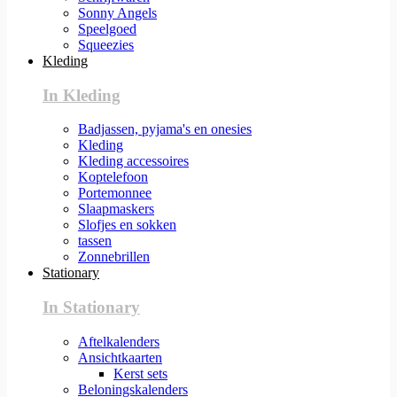
Sonny Angels
Speelgoed
Squeezies
Kleding
In Kleding
Badjassen, pyjama's en onesies
Kleding
Kleding accessoires
Koptelefoon
Portemonnee
Slaapmaskers
Slofjes en sokken
tassen
Zonnebrillen
Stationary
In Stationary
Aftelkalenders
Ansichtkaarten
Kerst sets
Beloningskalenders