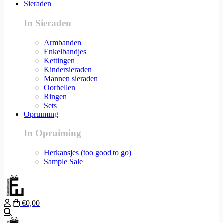
Sieraden
In Sieraden
Armbanden
Enkelbandjes
Kettingen
Kindersieraden
Mannen sieraden
Oorbellen
Ringen
Sets
Opruiming
In Opruiming
Herkansjes (too good to go)
Sample Sale
€0,00
Zoeken