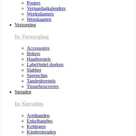
Posters
Verjaardagkalenders
Weekplanners
Wenskaarten
Verzorging
In Verzorging
Accessoires
Bekers
Haarborstels
Label/tuttel doeken
Slabber
Speenclips
Tandenborstels
Tissueboxcovers
Sieraden
In Sieraden
Armbanden
Enkelbandjes
Kettingen
Kindersieraden