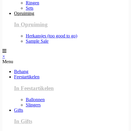
Ringen
Sets
Opruiming
In Opruiming
Herkansjes (too good to go)
Sample Sale
×
Menu
Behang
Feestartikelen
In Feestartikelen
Ballonnen
Slingers
Gifts
In Gifts