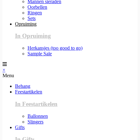
Mannen sieraden
Oorbellen
Ringen
Sets
Opruiming
In Opruiming
Herkansjes (too good to go)
Sample Sale
×
Menu
Behang
Feestartikelen
In Feestartikelen
Ballonnen
Slingers
Gifts
In Gifts