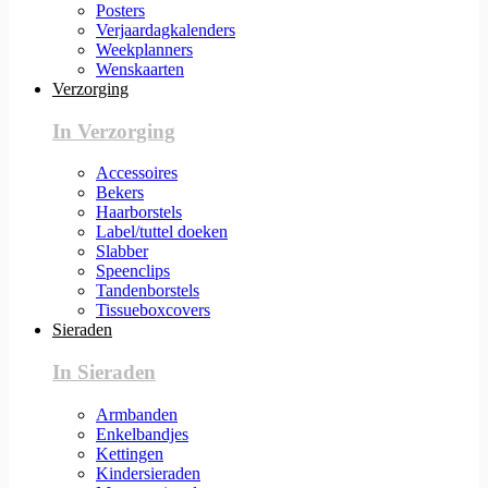
Posters
Verjaardagkalenders
Weekplanners
Wenskaarten
Verzorging
In Verzorging
Accessoires
Bekers
Haarborstels
Label/tuttel doeken
Slabber
Speenclips
Tandenborstels
Tissueboxcovers
Sieraden
In Sieraden
Armbanden
Enkelbandjes
Kettingen
Kindersieraden