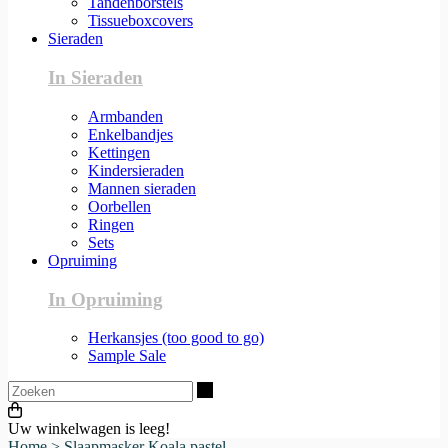
Tandenborstels
Tissueboxcovers
Sieraden
In Sieraden
Armbanden
Enkelbandjes
Kettingen
Kindersieraden
Mannen sieraden
Oorbellen
Ringen
Sets
Opruiming
In Opruiming
Herkansjes (too good to go)
Sample Sale
Zoeken
Uw winkelwagen is leeg!
Home
>
Slaapmasker Koala pastel