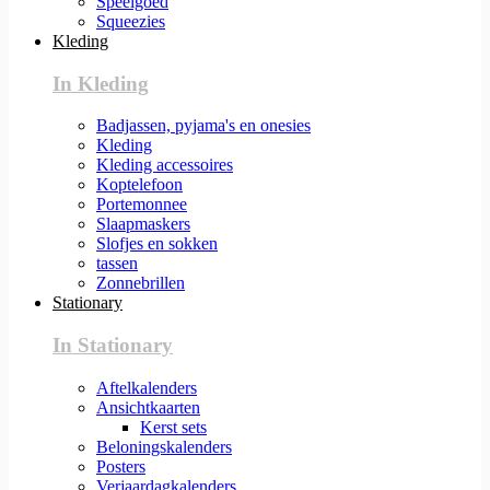
Speelgoed
Squeezies
Kleding
In Kleding
Badjassen, pyjama's en onesies
Kleding
Kleding accessoires
Koptelefoon
Portemonnee
Slaapmaskers
Slofjes en sokken
tassen
Zonnebrillen
Stationary
In Stationary
Aftelkalenders
Ansichtkaarten
Kerst sets
Beloningskalenders
Posters
Verjaardagkalenders