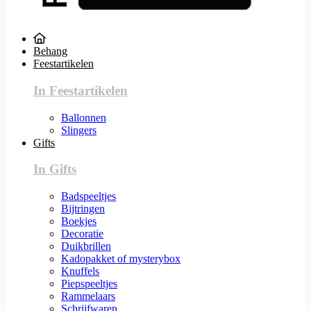
Behang
Feestartikelen
In Feestartikelen
Ballonnen
Slingers
Gifts
In Gifts
Badspeeltjes
Bijtringen
Boekjes
Decoratie
Duikbrillen
Kadopakket of mysterybox
Knuffels
Piepspeeltjes
Rammelaars
Schrijfwaren