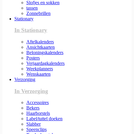
Slofjes en sokken
tassen
Zonnebrillen
Stationary
In Stationary
Aftelkalenders
Ansichtkaarten
Beloningskalenders
Posters
Verjaardagkalenders
Weekplanners
Wenskaarten
Verzorging
In Verzorging
Accessoires
Bekers
Haarborstels
Label/tuttel doeken
Slabber
Speenclips