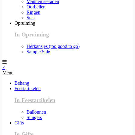
Mannen sieraden
Oorbellen
Ringen
Sets
Opruiming
In Opruiming
Herkansjes (too good to go)
Sample Sale
×
Menu
Behang
Feestartikelen
In Feestartikelen
Ballonnen
Slingers
Gifts
In Gifts