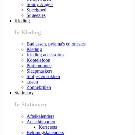
Sonny Angels
Speelgoed
Squeezies
Kleding
In Kleding
Badjassen, pyjama's en onesies
Kleding
Kleding accessoires
Koptelefoon
Portemonnee
Slaapmaskers
Slofjes en sokken
tassen
Zonnebrillen
Stationary
In Stationary
Aftelkalenders
Ansichtkaarten
Kerst sets
Beloningskalenders