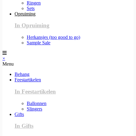
Ringen
Sets
Opruiming
In Opruiming
Herkansjes (too good to go)
Sample Sale
×
Menu
Behang
Feestartikelen
In Feestartikelen
Ballonnen
Slingers
Gifts
In Gifts