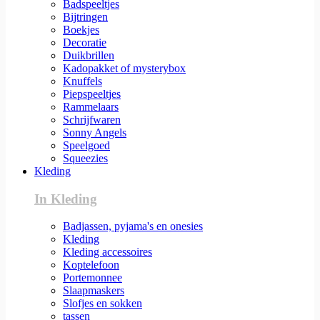
Badspeeltjes
Bijtringen
Boekjes
Decoratie
Duikbrillen
Kadopakket of mysterybox
Knuffels
Piepspeeltjes
Rammelaars
Schrijfwaren
Sonny Angels
Speelgoed
Squeezies
Kleding
In Kleding
Badjassen, pyjama's en onesies
Kleding
Kleding accessoires
Koptelefoon
Portemonnee
Slaapmaskers
Slofjes en sokken
tassen