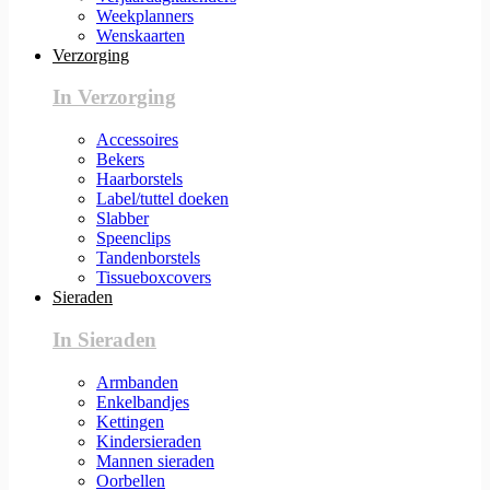
Weekplanners
Wenskaarten
Verzorging
In Verzorging
Accessoires
Bekers
Haarborstels
Label/tuttel doeken
Slabber
Speenclips
Tandenborstels
Tissueboxcovers
Sieraden
In Sieraden
Armbanden
Enkelbandjes
Kettingen
Kindersieraden
Mannen sieraden
Oorbellen