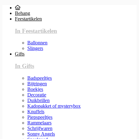
Behang
Feestartikelen
In Feestartikelen
Ballonnen
Slingers
Gifts
In Gifts
Badspeeltjes
Bijtringen
Boekjes
Decoratie
Duikbrillen
Kadopakket of mysterybox
Knuffels
Piepspeeltjes
Rammelaars
Schrijfwaren
Sonny Angels