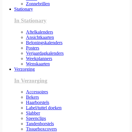
Zonnebrillen
Stationary
In Stationary
Aftelkalenders
Ansichtkaarten
Beloningskalenders
Posters
Verjaardagkalenders
Weekplanners
Wenskaarten
Verzorging
In Verzorging
Accessoires
Bekers
Haarborstels
Label/tuttel doeken
Slabber
Speenclips
Tandenborstels
Tissueboxcovers