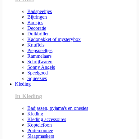
Badspeeltjes
Bijtringen
Boekjes
Decoratie
Duikbrillen
Kadopakket of mysterybox
Knuffels
Piepspeeltjes
Rammelaars
Schrijfwaren
Sonny Angels
Speelgoed
Squeezies
Kleding
In Kleding
Badjassen, pyjama's en onesies
Kleding
Kleding accessoires
Koptelefoon
Portemonnee
Slaapmaskers