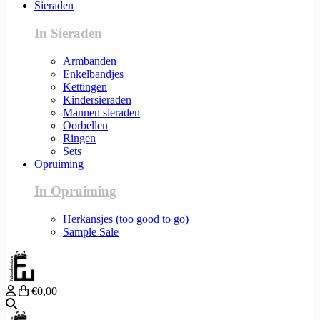
Sieraden
In Sieraden
Armbanden
Enkelbandjes
Kettingen
Kindersieraden
Mannen sieraden
Oorbellen
Ringen
Sets
Opruiming
In Opruiming
Herkansjes (too good to go)
Sample Sale
€0,00
Zoeken