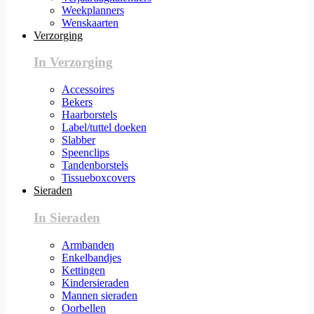
Weekplanners
Wenskaarten
Verzorging
In Verzorging
Accessoires
Bekers
Haarborstels
Label/tuttel doeken
Slabber
Speenclips
Tandenborstels
Tissueboxcovers
Sieraden
In Sieraden
Armbanden
Enkelbandjes
Kettingen
Kindersieraden
Mannen sieraden
Oorbellen