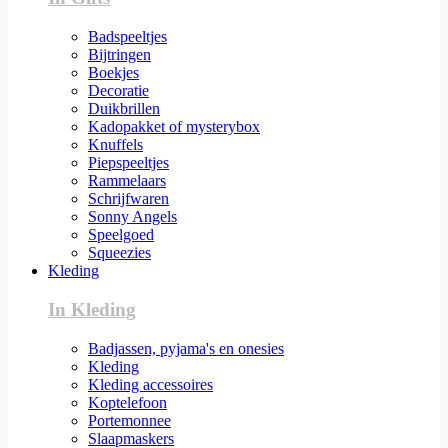
Badspeeltjes
Bijtringen
Boekjes
Decoratie
Duikbrillen
Kadopakket of mysterybox
Knuffels
Piepspeeltjes
Rammelaars
Schrijfwaren
Sonny Angels
Speelgoed
Squeezies
Kleding
In Kleding
Badjassen, pyjama's en onesies
Kleding
Kleding accessoires
Koptelefoon
Portemonnee
Slaapmaskers