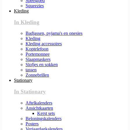
Speelgoed
Squeezies
Kleding
In Kleding
Badjassen, pyjama's en onesies
Kleding
Kleding accessoires
Koptelefoon
Portemonnee
Slaapmaskers
Slofjes en sokken
tassen
Zonnebrillen
Stationary
In Stationary
Aftelkalenders
Ansichtkaarten
Kerst sets
Beloningskalenders
Posters
Verjaardagkalenders