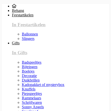
Behang
Feestartikelen
In Feestartikelen
Ballonnen
Slingers
Gifts
In Gifts
Badspeeltjes
Bijtringen
Boekjes
Decoratie
Duikbrillen
Kadopakket of mysterybox
Knuffels
Piepspeeltjes
Rammelaars
Schrijfwaren
Sonny Angels