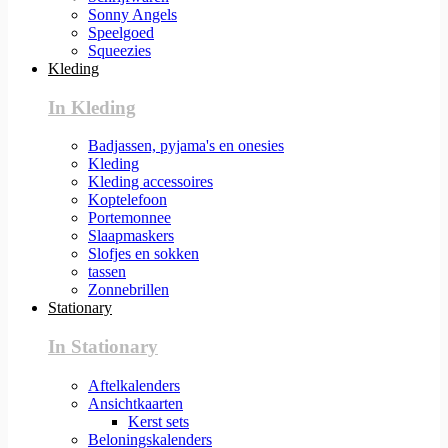
Sonny Angels
Speelgoed
Squeezies
Kleding
In Kleding
Badjassen, pyjama's en onesies
Kleding
Kleding accessoires
Koptelefoon
Portemonnee
Slaapmaskers
Slofjes en sokken
tassen
Zonnebrillen
Stationary
In Stationary
Aftelkalenders
Ansichtkaarten
Kerst sets
Beloningskalenders