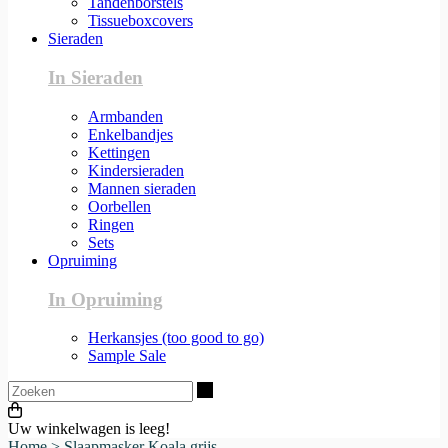
Tandenborstels
Tissueboxcovers
Sieraden
In Sieraden
Armbanden
Enkelbandjes
Kettingen
Kindersieraden
Mannen sieraden
Oorbellen
Ringen
Sets
Opruiming
In Opruiming
Herkansjes (too good to go)
Sample Sale
Zoeken
Uw winkelwagen is leeg!
Home
>
Slaapmasker Koala grijs