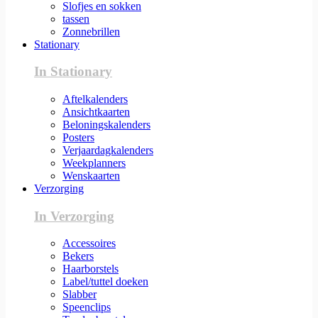
Slofjes en sokken
tassen
Zonnebrillen
Stationary
In Stationary
Aftelkalenders
Ansichtkaarten
Beloningskalenders
Posters
Verjaardagkalenders
Weekplanners
Wenskaarten
Verzorging
In Verzorging
Accessoires
Bekers
Haarborstels
Label/tuttel doeken
Slabber
Speenclips