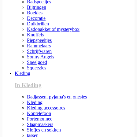
Badspeeltjes
Bijtringen
Boekjes
Decoratie
Duikbrillen
Kadopakket of mysterybox
Knuffels
Piepspeeltjes
Rammelaars
Schrijfwaren
Sonny Angels
Speelgoed
Squeezies
Kleding
In Kleding
Badjassen, pyjama's en onesies
Kleding
Kleding accessoires
Koptelefoon
Portemonnee
Slaapmaskers
Slofjes en sokken
tassen