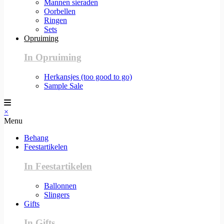
Mannen sieraden
Oorbellen
Ringen
Sets
Opruiming
In Opruiming
Herkansjes (too good to go)
Sample Sale
×
Menu
Behang
Feestartikelen
In Feestartikelen
Ballonnen
Slingers
Gifts
In Gifts