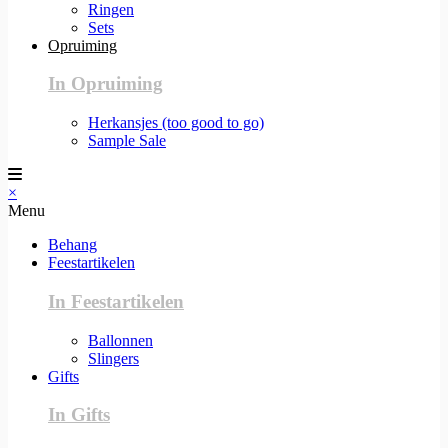
Ringen
Sets
Opruiming
In Opruiming
Herkansjes (too good to go)
Sample Sale
×
Menu
Behang
Feestartikelen
In Feestartikelen
Ballonnen
Slingers
Gifts
In Gifts