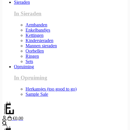
Sieraden
In Sieraden
Armbanden
Enkelbandjes
Kettingen
Kindersieraden
Mannen sieraden
Oorbellen
Ringen
Sets
Opruiming
In Opruiming
Herkansjes (too good to go)
Sample Sale
€0,00
Zoeken