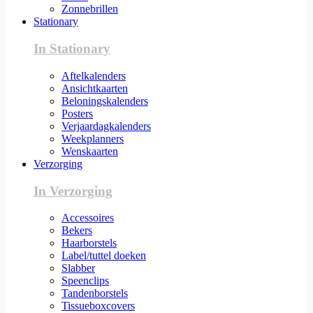
Zonnebrillen
Stationary
In Stationary
Aftelkalenders
Ansichtkaarten
Beloningskalenders
Posters
Verjaardagkalenders
Weekplanners
Wenskaarten
Verzorging
In Verzorging
Accessoires
Bekers
Haarborstels
Label/tuttel doeken
Slabber
Speenclips
Tandenborstels
Tissueboxcovers