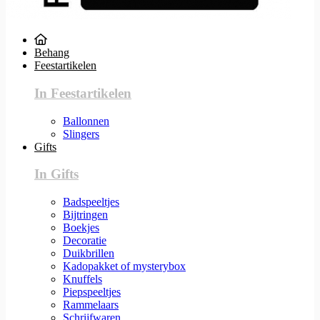
Behang
Feestartikelen
In Feestartikelen
Ballonnen
Slingers
Gifts
In Gifts
Badspeeltjes
Bijtringen
Boekjes
Decoratie
Duikbrillen
Kadopakket of mysterybox
Knuffels
Piepspeeltjes
Rammelaars
Schrijfwaren