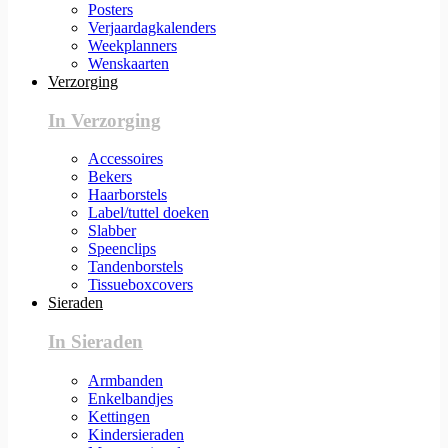
Posters
Verjaardagkalenders
Weekplanners
Wenskaarten
Verzorging
In Verzorging
Accessoires
Bekers
Haarborstels
Label/tuttel doeken
Slabber
Speenclips
Tandenborstels
Tissueboxcovers
Sieraden
In Sieraden
Armbanden
Enkelbandjes
Kettingen
Kindersieraden