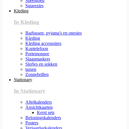
Speelgoed
Squeezies
Kleding
In Kleding
Badjassen, pyjama's en onesies
Kleding
Kleding accessoires
Koptelefoon
Portemonnee
Slaapmaskers
Slofjes en sokken
tassen
Zonnebrillen
Stationary
In Stationary
Aftelkalenders
Ansichtkaarten
Kerst sets
Beloningskalenders
Posters
Verjaardagkalenders