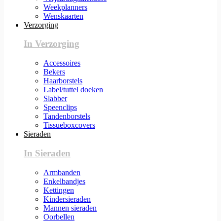
Weekplanners
Wenskaarten
Verzorging
In Verzorging
Accessoires
Bekers
Haarborstels
Label/tuttel doeken
Slabber
Speenclips
Tandenborstels
Tissueboxcovers
Sieraden
In Sieraden
Armbanden
Enkelbandjes
Kettingen
Kindersieraden
Mannen sieraden
Oorbellen