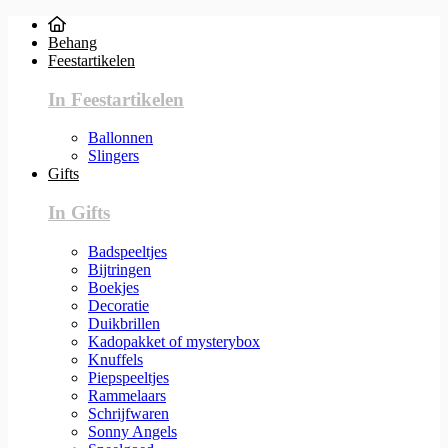
Behang
Feestartikelen
In Feestartikelen
Ballonnen
Slingers
Gifts
In Gifts
Badspeeltjes
Bijtringen
Boekjes
Decoratie
Duikbrillen
Kadopakket of mysterybox
Knuffels
Piepspeeltjes
Rammelaars
Schrijfwaren
Sonny Angels