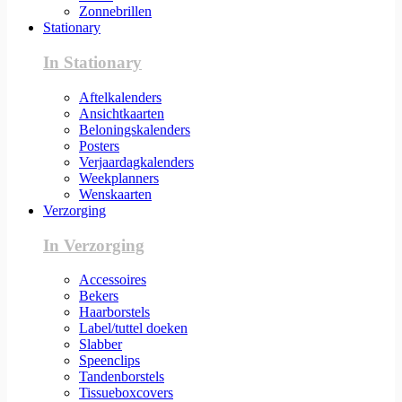
Zonnebrillen
Stationary
In Stationary
Aftelkalenders
Ansichtkaarten
Beloningskalenders
Posters
Verjaardagkalenders
Weekplanners
Wenskaarten
Verzorging
In Verzorging
Accessoires
Bekers
Haarborstels
Label/tuttel doeken
Slabber
Speenclips
Tandenborstels
Tissueboxcovers