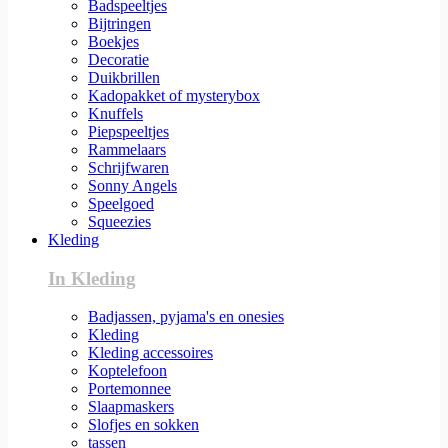
Badspeeltjes
Bijtringen
Boekjes
Decoratie
Duikbrillen
Kadopakket of mysterybox
Knuffels
Piepspeeltjes
Rammelaars
Schrijfwaren
Sonny Angels
Speelgoed
Squeezies
Kleding
In Kleding
Badjassen, pyjama's en onesies
Kleding
Kleding accessoires
Koptelefoon
Portemonnee
Slaapmaskers
Slofjes en sokken
tassen