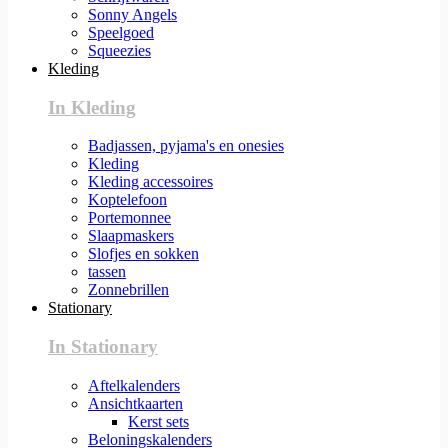
Sonny Angels
Speelgoed
Squeezies
Kleding
In Kleding
Badjassen, pyjama's en onesies
Kleding
Kleding accessoires
Koptelefoon
Portemonnee
Slaapmaskers
Slofjes en sokken
tassen
Zonnebrillen
Stationary
In Stationary
Aftelkalenders
Ansichtkaarten
Kerst sets
Beloningskalenders