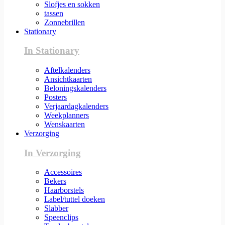
Slofjes en sokken
tassen
Zonnebrillen
Stationary
In Stationary
Aftelkalenders
Ansichtkaarten
Beloningskalenders
Posters
Verjaardagkalenders
Weekplanners
Wenskaarten
Verzorging
In Verzorging
Accessoires
Bekers
Haarborstels
Label/tuttel doeken
Slabber
Speenclips