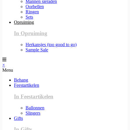
Mannen sieraden
Oorbellen
Ringen
Sets
Opruiming
In Opruiming
Herkansjes (too good to go)
Sample Sale
×
Menu
Behang
Feestartikelen
In Feestartikelen
Ballonnen
Slingers
Gifts
In Gifts