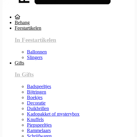
Behang
Feestartikelen
In Feestartikelen
Ballonnen
Slingers
Gifts
In Gifts
Badspeeltjes
Bijtringen
Boekjes
Decoratie
Duikbrillen
Kadopakket of mysterybox
Knuffels
Piepspeeltjes
Rammelaars
Schrijfwaren