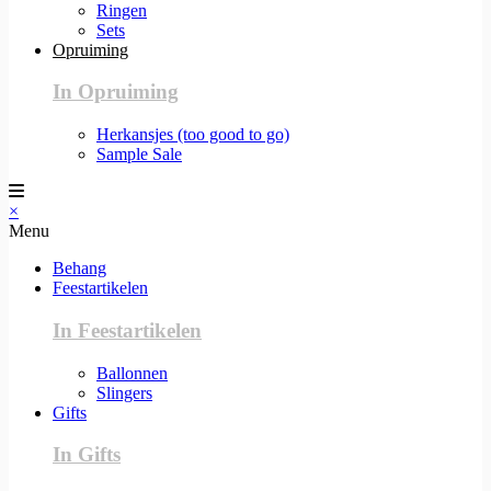
Ringen
Sets
Opruiming
In Opruiming
Herkansjes (too good to go)
Sample Sale
×
Menu
Behang
Feestartikelen
In Feestartikelen
Ballonnen
Slingers
Gifts
In Gifts