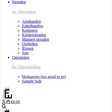
Sieraden
In Sieraden
Armbanden
Enkelbandjes
Kettingen
Kindersieraden
Mannen sieraden
Oorbellen
Ringen
Sets
Opruiming
In Opruiming
Herkansjes (too good to go)
Sample Sale
€0,00
Zoeken