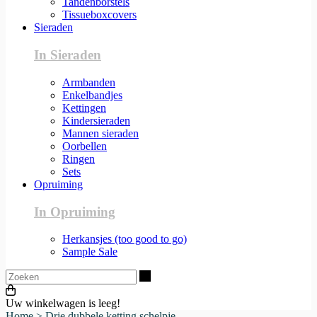
Tandenborstels
Tissueboxcovers
Sieraden
In Sieraden
Armbanden
Enkelbandjes
Kettingen
Kindersieraden
Mannen sieraden
Oorbellen
Ringen
Sets
Opruiming
In Opruiming
Herkansjes (too good to go)
Sample Sale
Zoeken
Uw winkelwagen is leeg!
Home
>
Drie dubbele ketting schelpje