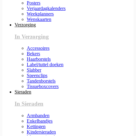
Posters
Verjaardagkalenders
Weekplanners
Wenskaarten
Verzorging
In Verzorging
Accessoires
Bekers
Haarborstels
Label/tuttel doeken
Slabber
Speenclips
Tandenborstels
Tissueboxcovers
Sieraden
In Sieraden
Armbanden
Enkelbandjes
Kettingen
Kindersieraden