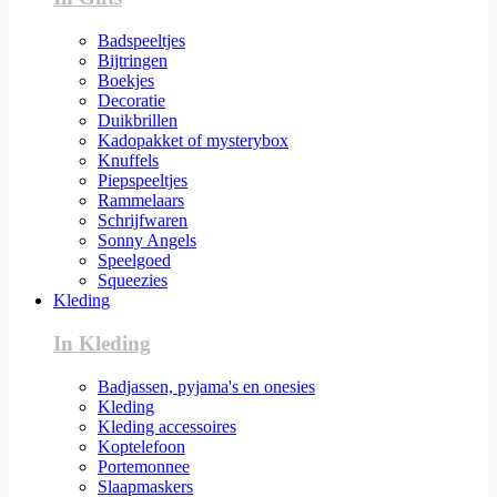
Badspeeltjes
Bijtringen
Boekjes
Decoratie
Duikbrillen
Kadopakket of mysterybox
Knuffels
Piepspeeltjes
Rammelaars
Schrijfwaren
Sonny Angels
Speelgoed
Squeezies
Kleding
In Kleding
Badjassen, pyjama's en onesies
Kleding
Kleding accessoires
Koptelefoon
Portemonnee
Slaapmaskers