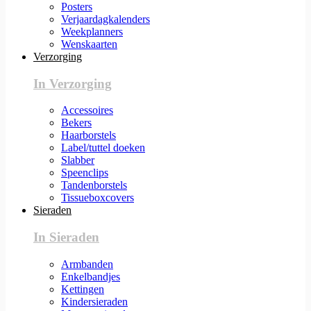
Posters
Verjaardagkalenders
Weekplanners
Wenskaarten
Verzorging
In Verzorging
Accessoires
Bekers
Haarborstels
Label/tuttel doeken
Slabber
Speenclips
Tandenborstels
Tissueboxcovers
Sieraden
In Sieraden
Armbanden
Enkelbandjes
Kettingen
Kindersieraden