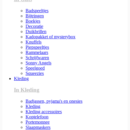
Badspeeltjes
Bijtringen
Boekjes
Decoratie
Duikbrillen
Kadopakket of mysterybox
Knuffels
Piepspeeltjes
Rammelaars
Schrijfwaren
Sonny Angels
Speelgoed
Squeezies
Kleding
In Kleding
Badjassen, pyjama's en onesies
Kleding
Kleding accessoires
Koptelefoon
Portemonnee
Slaapmaskers