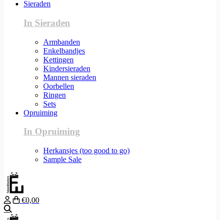
Sieraden
In Sieraden
Armbanden
Enkelbandjes
Kettingen
Kindersieraden
Mannen sieraden
Oorbellen
Ringen
Sets
Opruiming
In Opruiming
Herkansjes (too good to go)
Sample Sale
€0,00
Zoeken