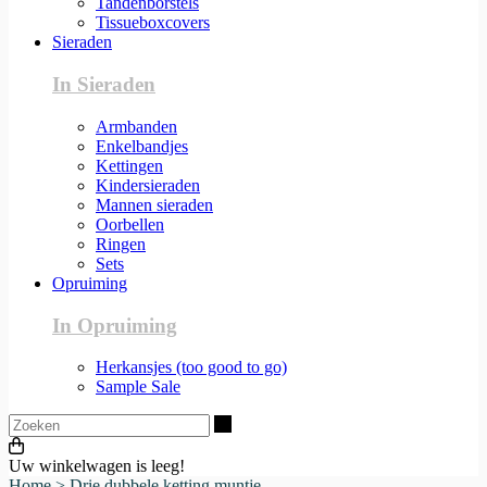
Tandenborstels
Tissueboxcovers
Sieraden
In Sieraden
Armbanden
Enkelbandjes
Kettingen
Kindersieraden
Mannen sieraden
Oorbellen
Ringen
Sets
Opruiming
In Opruiming
Herkansjes (too good to go)
Sample Sale
Zoeken
Uw winkelwagen is leeg!
Home
>
Drie dubbele ketting muntje