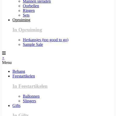
Mannen sieraden
Oorbellen
Ringen
Sets
Opruiming
In Opruiming
Herkansjes (too good to go)
Sample Sale
×
Menu
Behang
Feestartikelen
In Feestartikelen
Ballonnen
Slingers
Gifts
In Gifts