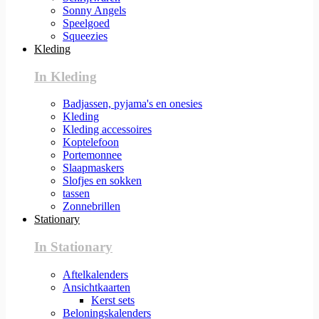
Sonny Angels
Speelgoed
Squeezies
Kleding
In Kleding
Badjassen, pyjama's en onesies
Kleding
Kleding accessoires
Koptelefoon
Portemonnee
Slaapmaskers
Slofjes en sokken
tassen
Zonnebrillen
Stationary
In Stationary
Aftelkalenders
Ansichtkaarten
Kerst sets
Beloningskalenders