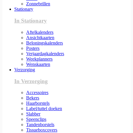
Zonnebrillen
Stationary
In Stationary
Aftelkalenders
Ansichtkaarten
Beloningskalenders
Posters
Verjaardagkalenders
Weekplanners
Wenskaarten
Verzorging
In Verzorging
Accessoires
Bekers
Haarborstels
Label/tuttel doeken
Slabber
Speenclips
Tandenborstels
Tissueboxcovers