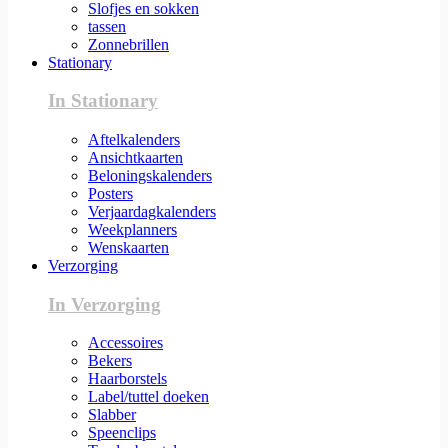
Slofjes en sokken
tassen
Zonnebrillen
Stationary
In Stationary
Aftelkalenders
Ansichtkaarten
Beloningskalenders
Posters
Verjaardagkalenders
Weekplanners
Wenskaarten
Verzorging
In Verzorging
Accessoires
Bekers
Haarborstels
Label/tuttel doeken
Slabber
Speenclips