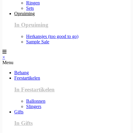
Ringen
Sets
Opruiming
In Opruiming
Herkansjes (too good to go)
Sample Sale
×
Menu
Behang
Feestartikelen
In Feestartikelen
Ballonnen
Slingers
Gifts
In Gifts