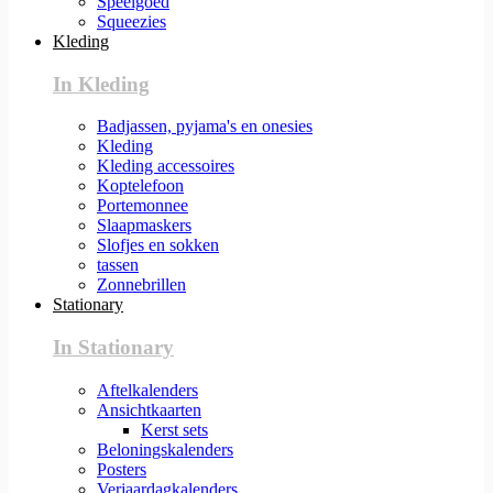
Speelgoed
Squeezies
Kleding
In Kleding
Badjassen, pyjama's en onesies
Kleding
Kleding accessoires
Koptelefoon
Portemonnee
Slaapmaskers
Slofjes en sokken
tassen
Zonnebrillen
Stationary
In Stationary
Aftelkalenders
Ansichtkaarten
Kerst sets
Beloningskalenders
Posters
Verjaardagkalenders