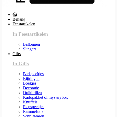
Behang
Feestartikelen
In Feestartikelen
Ballonnen
Slingers
Gifts
In Gifts
Badspeeltjes
Bijtringen
Boekjes
Decoratie
Duikbrillen
Kadopakket of mysterybox
Knuffels
Piepspeeltjes
Rammelaars
Schrijfwaren