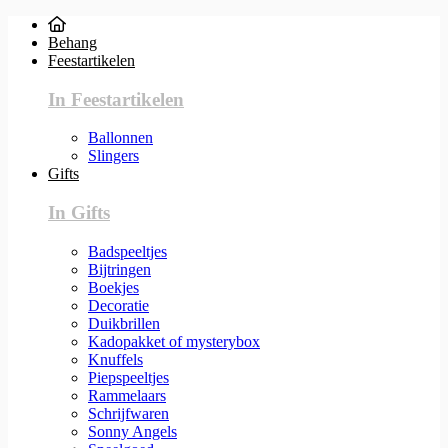
Behang
Feestartikelen
In Feestartikelen
Ballonnen
Slingers
Gifts
In Gifts
Badspeeltjes
Bijtringen
Boekjes
Decoratie
Duikbrillen
Kadopakket of mysterybox
Knuffels
Piepspeeltjes
Rammelaars
Schrijfwaren
Sonny Angels