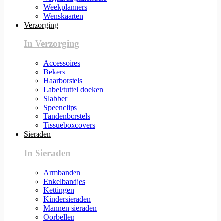
Weekplanners
Wenskaarten
Verzorging
In Verzorging
Accessoires
Bekers
Haarborstels
Label/tuttel doeken
Slabber
Speenclips
Tandenborstels
Tissueboxcovers
Sieraden
In Sieraden
Armbanden
Enkelbandjes
Kettingen
Kindersieraden
Mannen sieraden
Oorbellen