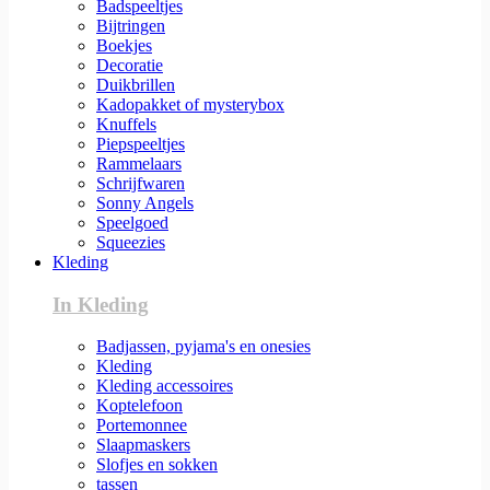
Badspeeltjes
Bijtringen
Boekjes
Decoratie
Duikbrillen
Kadopakket of mysterybox
Knuffels
Piepspeeltjes
Rammelaars
Schrijfwaren
Sonny Angels
Speelgoed
Squeezies
Kleding
In Kleding
Badjassen, pyjama's en onesies
Kleding
Kleding accessoires
Koptelefoon
Portemonnee
Slaapmaskers
Slofjes en sokken
tassen