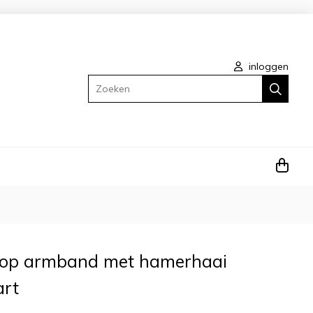
inloggen
Zoeken
oop armband met hamerhaai
art