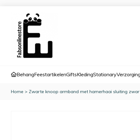
Behang
Feestartikelen
Gifts
Kleding
Stationary
Verzorgin
Home
>
Zwarte knoop armband met hamerhaai sluiting zwar