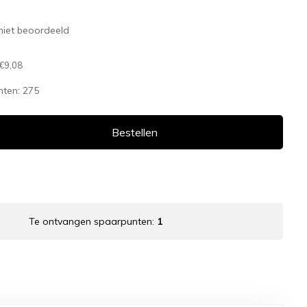
niet beoordeeld
€9,08
nten:
275
Bestellen
Te ontvangen spaarpunten:
1