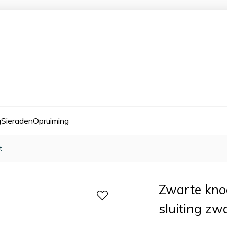
g
Sieraden
Opruiming
t
Zwarte kn
sluiting zw