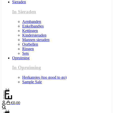
Sieraden
In Sieraden
Armbanden
Enkelbandjes
Kettingen
Kindersieraden
Mannen sieraden
Oorbellen
Ringen
Sets
Opruiming
In Opruiming
Herkansjes (too good to go)
Sample Sale
€0,00
Zoeken