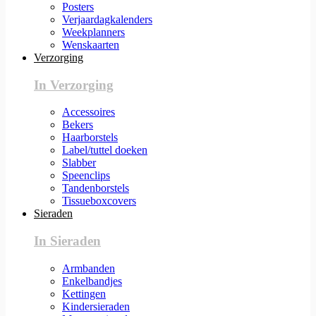
Posters
Verjaardagkalenders
Weekplanners
Wenskaarten
Verzorging
In Verzorging
Accessoires
Bekers
Haarborstels
Label/tuttel doeken
Slabber
Speenclips
Tandenborstels
Tissueboxcovers
Sieraden
In Sieraden
Armbanden
Enkelbandjes
Kettingen
Kindersieraden