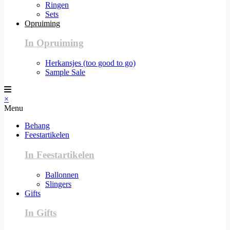
Ringen
Sets
Opruiming
In Opruiming
Herkansjes (too good to go)
Sample Sale
×
Menu
Behang
Feestartikelen
In Feestartikelen
Ballonnen
Slingers
Gifts
In Gifts