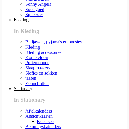
Sonny Angels
Speelgoed
Squeezies
Kleding
In Kleding
Badjassen, pyjama's en onesies
Kleding
Kleding accessoires
Koptelefoon
Portemonnee
Slaapmaskers
Slofjes en sokken
tassen
Zonnebrillen
Stationary
In Stationary
Aftelkalenders
Ansichtkaarten
Kerst sets
Beloningskalenders