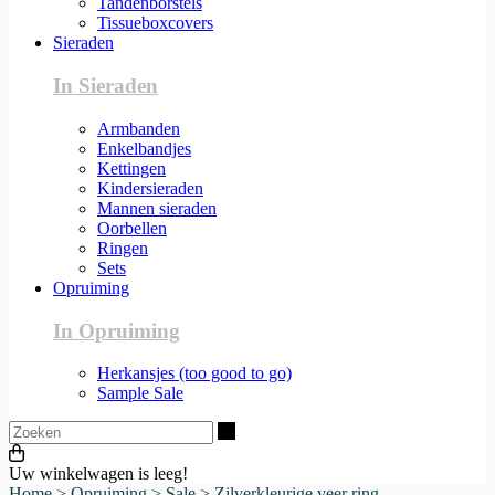
Tandenborstels
Tissueboxcovers
Sieraden
In Sieraden
Armbanden
Enkelbandjes
Kettingen
Kindersieraden
Mannen sieraden
Oorbellen
Ringen
Sets
Opruiming
In Opruiming
Herkansjes (too good to go)
Sample Sale
Zoeken
Uw winkelwagen is leeg!
Home
>
Opruiming
>
Sale
>
Zilverkleurige veer ring