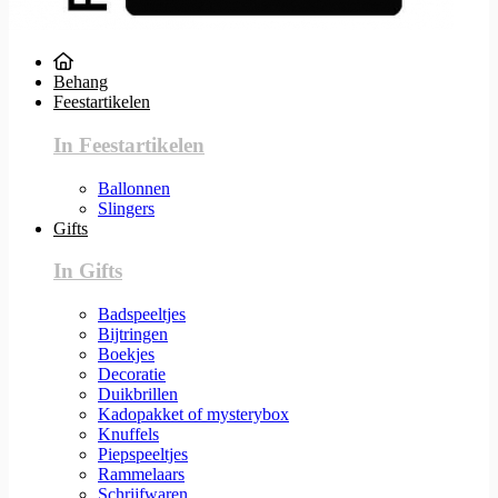
Behang
Feestartikelen
In Feestartikelen
Ballonnen
Slingers
Gifts
In Gifts
Badspeeltjes
Bijtringen
Boekjes
Decoratie
Duikbrillen
Kadopakket of mysterybox
Knuffels
Piepspeeltjes
Rammelaars
Schrijfwaren