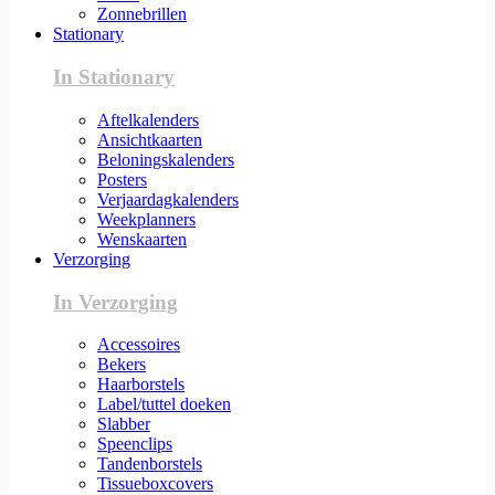
Zonnebrillen
Stationary
In Stationary
Aftelkalenders
Ansichtkaarten
Beloningskalenders
Posters
Verjaardagkalenders
Weekplanners
Wenskaarten
Verzorging
In Verzorging
Accessoires
Bekers
Haarborstels
Label/tuttel doeken
Slabber
Speenclips
Tandenborstels
Tissueboxcovers