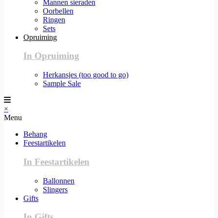
Mannen sieraden
Oorbellen
Ringen
Sets
Opruiming
In Opruiming
Herkansjes (too good to go)
Sample Sale
×
Menu
Behang
Feestartikelen
In Feestartikelen
Ballonnen
Slingers
Gifts
In Gifts