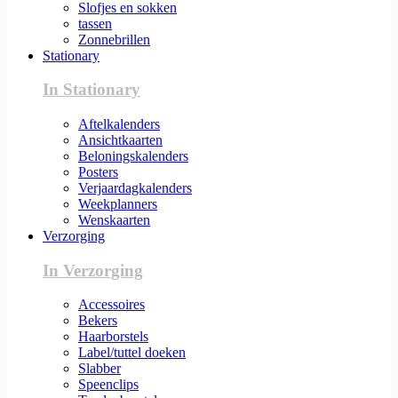
Slofjes en sokken
tassen
Zonnebrillen
Stationary
In Stationary
Aftelkalenders
Ansichtkaarten
Beloningskalenders
Posters
Verjaardagkalenders
Weekplanners
Wenskaarten
Verzorging
In Verzorging
Accessoires
Bekers
Haarborstels
Label/tuttel doeken
Slabber
Speenclips