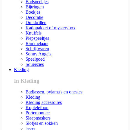
Badspeeltjes
Bijtringen
Boekjes
Decoratie
Duikbrillen
Kadopakket of mysterybox
Knuffels
Piepspeeltjes
Rammelaars
Schrijfwaren
Sonny Angels
Speelgoed
Squeezies
Kleding
In Kleding
Badjassen, pyjama's en onesies
Kleding
Kleding accessoires
Koptelefoon
Portemonnee
Slaapmaskers
Slofjes en sokken
tassen