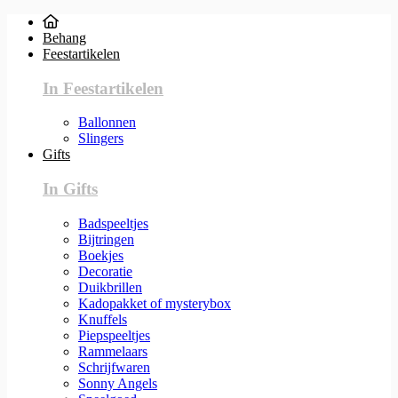
Behang
Feestartikelen
In Feestartikelen
Ballonnen
Slingers
Gifts
In Gifts
Badspeeltjes
Bijtringen
Boekjes
Decoratie
Duikbrillen
Kadopakket of mysterybox
Knuffels
Piepspeeltjes
Rammelaars
Schrijfwaren
Sonny Angels