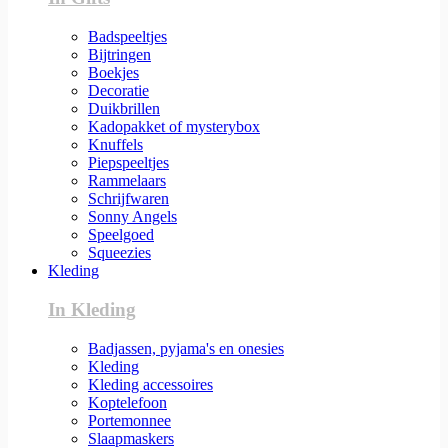
Badspeeltjes
Bijtringen
Boekjes
Decoratie
Duikbrillen
Kadopakket of mysterybox
Knuffels
Piepspeeltjes
Rammelaars
Schrijfwaren
Sonny Angels
Speelgoed
Squeezies
Kleding
In Kleding
Badjassen, pyjama's en onesies
Kleding
Kleding accessoires
Koptelefoon
Portemonnee
Slaapmaskers