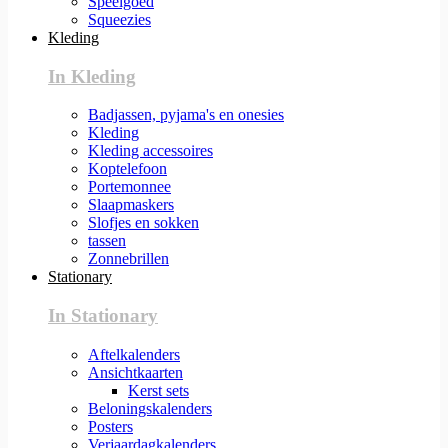
Speelgoed
Squeezies
Kleding
In Kleding
Badjassen, pyjama's en onesies
Kleding
Kleding accessoires
Koptelefoon
Portemonnee
Slaapmaskers
Slofjes en sokken
tassen
Zonnebrillen
Stationary
In Stationary
Aftelkalenders
Ansichtkaarten
Kerst sets
Beloningskalenders
Posters
Verjaardagkalenders