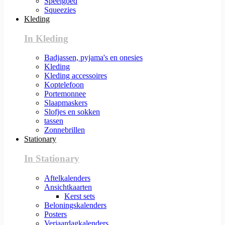
Speelgoed
Squeezies
Kleding
In Kleding
Badjassen, pyjama's en onesies
Kleding
Kleding accessoires
Koptelefoon
Portemonnee
Slaapmaskers
Slofjes en sokken
tassen
Zonnebrillen
Stationary
In Stationary
Aftelkalenders
Ansichtkaarten
Kerst sets
Beloningskalenders
Posters
Verjaardagkalenders