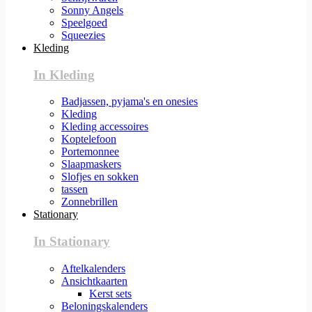
Sonny Angels
Speelgoed
Squeezies
Kleding
In Kleding
Badjassen, pyjama's en onesies
Kleding
Kleding accessoires
Koptelefoon
Portemonnee
Slaapmaskers
Slofjes en sokken
tassen
Zonnebrillen
Stationary
In Stationary
Aftelkalenders
Ansichtkaarten
Kerst sets
Beloningskalenders