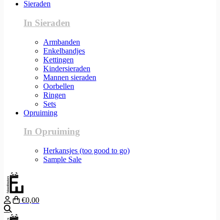
Sieraden
In Sieraden
Armbanden
Enkelbandjes
Kettingen
Kindersieraden
Mannen sieraden
Oorbellen
Ringen
Sets
Opruiming
In Opruiming
Herkansjes (too good to go)
Sample Sale
€0,00
Zoeken