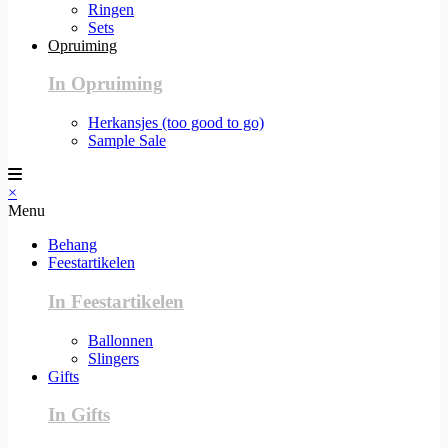
Ringen
Sets
Opruiming
In Opruiming
Herkansjes (too good to go)
Sample Sale
×
Menu
Behang
Feestartikelen
In Feestartikelen
Ballonnen
Slingers
Gifts
In Gifts