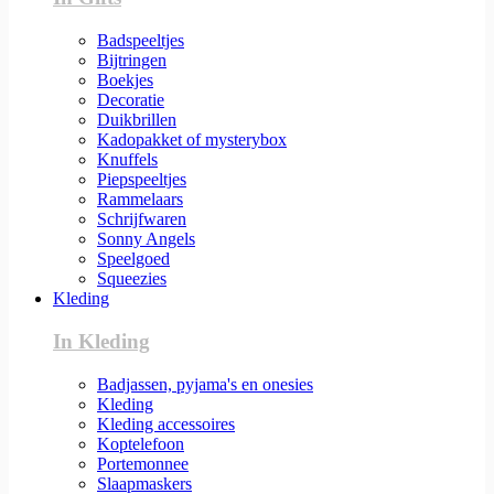
Badspeeltjes
Bijtringen
Boekjes
Decoratie
Duikbrillen
Kadopakket of mysterybox
Knuffels
Piepspeeltjes
Rammelaars
Schrijfwaren
Sonny Angels
Speelgoed
Squeezies
Kleding
In Kleding
Badjassen, pyjama's en onesies
Kleding
Kleding accessoires
Koptelefoon
Portemonnee
Slaapmaskers