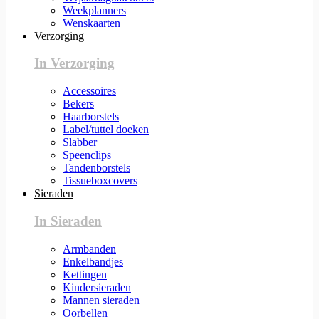
Weekplanners
Wenskaarten
Verzorging
In Verzorging
Accessoires
Bekers
Haarborstels
Label/tuttel doeken
Slabber
Speenclips
Tandenborstels
Tissueboxcovers
Sieraden
In Sieraden
Armbanden
Enkelbandjes
Kettingen
Kindersieraden
Mannen sieraden
Oorbellen