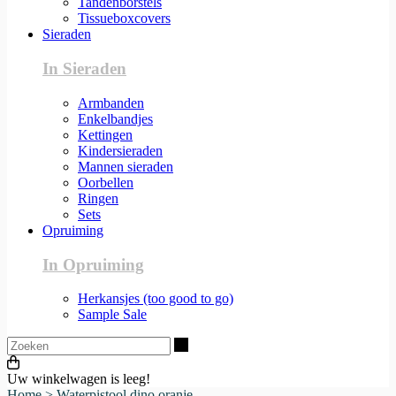
Tandenborstels
Tissueboxcovers
Sieraden
In Sieraden
Armbanden
Enkelbandjes
Kettingen
Kindersieraden
Mannen sieraden
Oorbellen
Ringen
Sets
Opruiming
In Opruiming
Herkansjes (too good to go)
Sample Sale
Zoeken
Uw winkelwagen is leeg!
Home
>
Waterpistool dino oranje