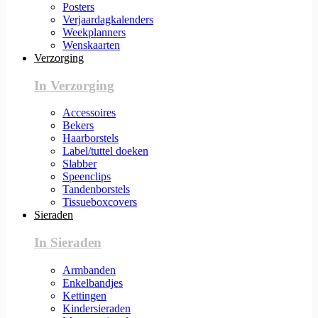
Posters
Verjaardagkalenders
Weekplanners
Wenskaarten
Verzorging
In Verzorging
Accessoires
Bekers
Haarborstels
Label/tuttel doeken
Slabber
Speenclips
Tandenborstels
Tissueboxcovers
Sieraden
In Sieraden
Armbanden
Enkelbandjes
Kettingen
Kindersieraden