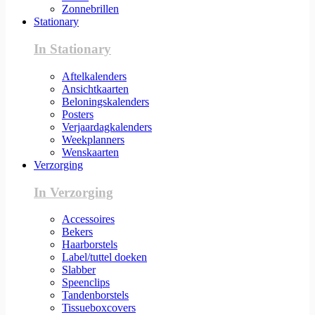
Zonnebrillen
Stationary
In Stationary
Aftelkalenders
Ansichtkaarten
Beloningskalenders
Posters
Verjaardagkalenders
Weekplanners
Wenskaarten
Verzorging
In Verzorging
Accessoires
Bekers
Haarborstels
Label/tuttel doeken
Slabber
Speenclips
Tandenborstels
Tissueboxcovers