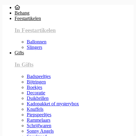
Behang
Feestartikelen
In Feestartikelen
Ballonnen
Slingers
Gifts
In Gifts
Badspeeltjes
Bijtringen
Boekjes
Decoratie
Duikbrillen
Kadopakket of mysterybox
Knuffels
Piepspeeltjes
Rammelaars
Schrijfwaren
Sonny Angels