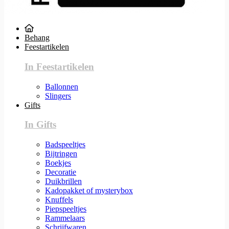
Behang
Feestartikelen
In Feestartikelen
Ballonnen
Slingers
Gifts
In Gifts
Badspeeltjes
Bijtringen
Boekjes
Decoratie
Duikbrillen
Kadopakket of mysterybox
Knuffels
Piepspeeltjes
Rammelaars
Schrijfwaren