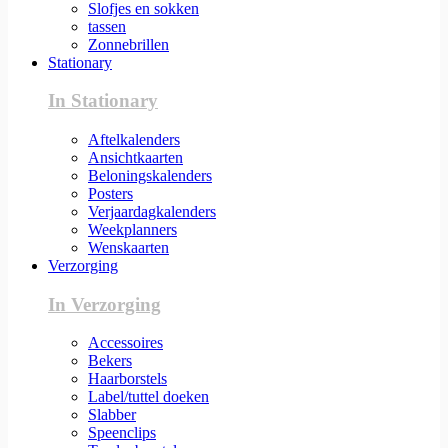
Slofjes en sokken
tassen
Zonnebrillen
Stationary
In Stationary
Aftelkalenders
Ansichtkaarten
Beloningskalenders
Posters
Verjaardagkalenders
Weekplanners
Wenskaarten
Verzorging
In Verzorging
Accessoires
Bekers
Haarborstels
Label/tuttel doeken
Slabber
Speenclips