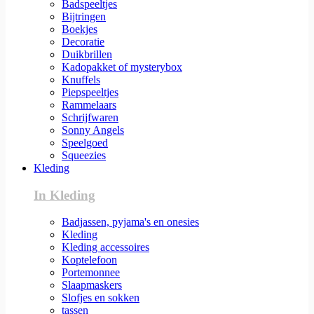
Badspeeltjes
Bijtringen
Boekjes
Decoratie
Duikbrillen
Kadopakket of mysterybox
Knuffels
Piepspeeltjes
Rammelaars
Schrijfwaren
Sonny Angels
Speelgoed
Squeezies
Kleding
In Kleding
Badjassen, pyjama's en onesies
Kleding
Kleding accessoires
Koptelefoon
Portemonnee
Slaapmaskers
Slofjes en sokken
tassen