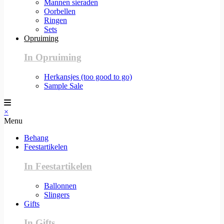
Mannen sieraden
Oorbellen
Ringen
Sets
Opruiming
In Opruiming
Herkansjes (too good to go)
Sample Sale
×
Menu
Behang
Feestartikelen
In Feestartikelen
Ballonnen
Slingers
Gifts
In Gifts