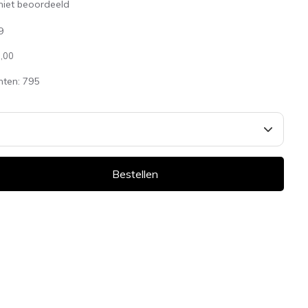
niet beoordeeld
9
,00
nten:
795
Bestellen