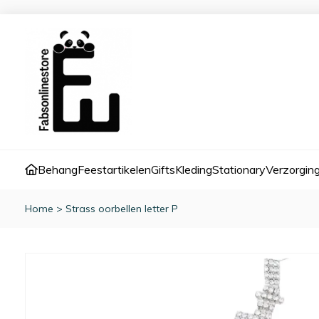
Behang
Feestartikelen
Gifts
Kleding
Stationary
Verzorgin
Home
>
Strass oorbellen letter P