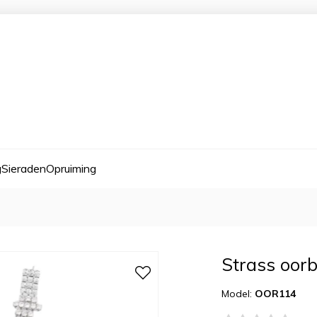
g
Sieraden
Opruiming
Strass oorbe
Model:
OOR114