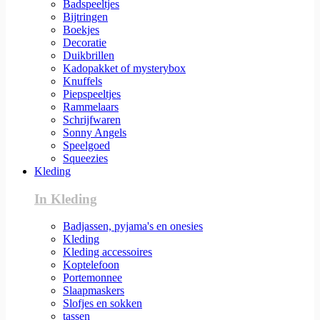
Badspeeltjes
Bijtringen
Boekjes
Decoratie
Duikbrillen
Kadopakket of mysterybox
Knuffels
Piepspeeltjes
Rammelaars
Schrijfwaren
Sonny Angels
Speelgoed
Squeezies
Kleding
In Kleding
Badjassen, pyjama's en onesies
Kleding
Kleding accessoires
Koptelefoon
Portemonnee
Slaapmaskers
Slofjes en sokken
tassen