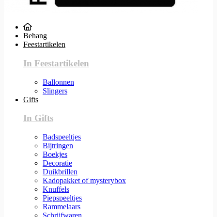
Behang
Feestartikelen
In Feestartikelen
Ballonnen
Slingers
Gifts
In Gifts
Badspeeltjes
Bijtringen
Boekjes
Decoratie
Duikbrillen
Kadopakket of mysterybox
Knuffels
Piepspeeltjes
Rammelaars
Schrijfwaren