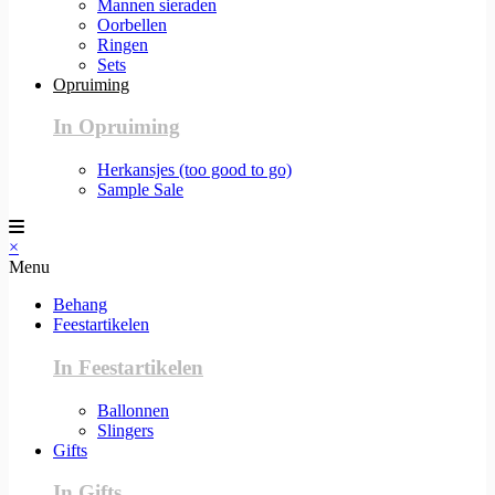
Mannen sieraden
Oorbellen
Ringen
Sets
Opruiming
In Opruiming
Herkansjes (too good to go)
Sample Sale
×
Menu
Behang
Feestartikelen
In Feestartikelen
Ballonnen
Slingers
Gifts
In Gifts