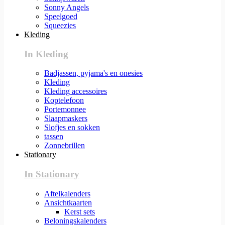
Sonny Angels
Speelgoed
Squeezies
Kleding
In Kleding
Badjassen, pyjama's en onesies
Kleding
Kleding accessoires
Koptelefoon
Portemonnee
Slaapmaskers
Slofjes en sokken
tassen
Zonnebrillen
Stationary
In Stationary
Aftelkalenders
Ansichtkaarten
Kerst sets
Beloningskalenders