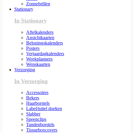
Zonnebrillen
Stationary
In Stationary
Aftelkalenders
Ansichtkaarten
Beloningskalenders
Posters
Verjaardagkalenders
Weekplanners
Wenskaarten
Verzorging
In Verzorging
Accessoires
Bekers
Haarborstels
Label/tuttel doeken
Slabber
Speenclips
Tandenborstels
Tissueboxcovers