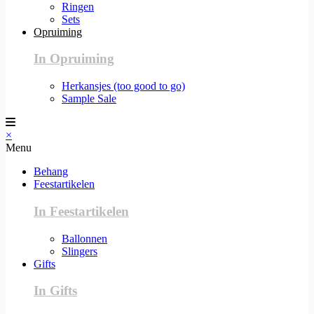
Ringen
Sets
Opruiming
In Opruiming
Herkansjes (too good to go)
Sample Sale
×
Menu
Behang
Feestartikelen
In Feestartikelen
Ballonnen
Slingers
Gifts
In Gifts