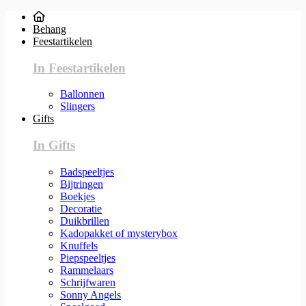
Behang
Feestartikelen
In Feestartikelen
Ballonnen
Slingers
Gifts
In Gifts
Badspeeltjes
Bijtringen
Boekjes
Decoratie
Duikbrillen
Kadopakket of mysterybox
Knuffels
Piepspeeltjes
Rammelaars
Schrijfwaren
Sonny Angels