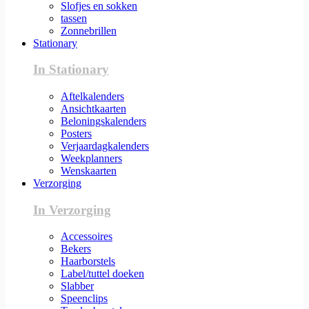
Slofjes en sokken
tassen
Zonnebrillen
Stationary
In Stationary
Aftelkalenders
Ansichtkaarten
Beloningskalenders
Posters
Verjaardagkalenders
Weekplanners
Wenskaarten
Verzorging
In Verzorging
Accessoires
Bekers
Haarborstels
Label/tuttel doeken
Slabber
Speenclips