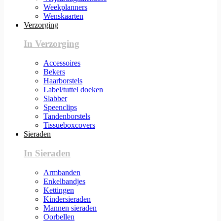
Weekplanners
Wenskaarten
Verzorging
In Verzorging
Accessoires
Bekers
Haarborstels
Label/tuttel doeken
Slabber
Speenclips
Tandenborstels
Tissueboxcovers
Sieraden
In Sieraden
Armbanden
Enkelbandjes
Kettingen
Kindersieraden
Mannen sieraden
Oorbellen