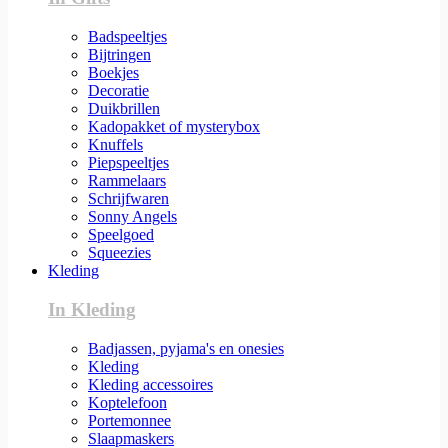
Badspeeltjes
Bijtringen
Boekjes
Decoratie
Duikbrillen
Kadopakket of mysterybox
Knuffels
Piepspeeltjes
Rammelaars
Schrijfwaren
Sonny Angels
Speelgoed
Squeezies
Kleding
In Kleding
Badjassen, pyjama's en onesies
Kleding
Kleding accessoires
Koptelefoon
Portemonnee
Slaapmaskers