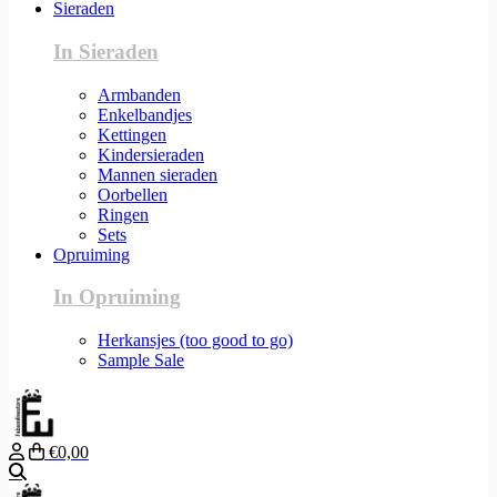
Sieraden
In Sieraden
Armbanden
Enkelbandjes
Kettingen
Kindersieraden
Mannen sieraden
Oorbellen
Ringen
Sets
Opruiming
In Opruiming
Herkansjes (too good to go)
Sample Sale
€0,00
Zoeken