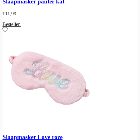
Slaapmasker panter kat
€
11,99
Bestellen
Slaapmasker Love roze