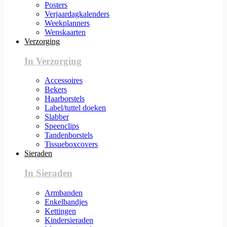
Posters
Verjaardagkalenders
Weekplanners
Wenskaarten
Verzorging
In Verzorging
Accessoires
Bekers
Haarborstels
Label/tuttel doeken
Slabber
Speenclips
Tandenborstels
Tissueboxcovers
Sieraden
In Sieraden
Armbanden
Enkelbandjes
Kettingen
Kindersieraden