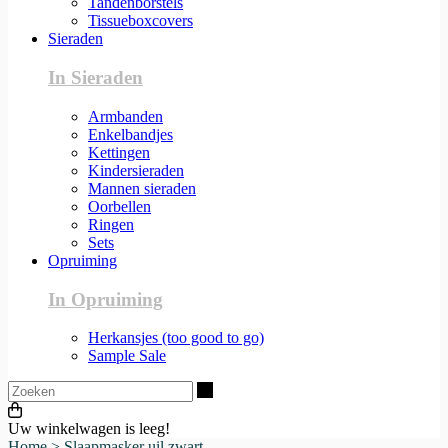
Tandenborstels
Tissueboxcovers
Sieraden
In Sieraden
Armbanden
Enkelbandjes
Kettingen
Kindersieraden
Mannen sieraden
Oorbellen
Ringen
Sets
Opruiming
In Opruiming
Herkansjes (too good to go)
Sample Sale
Zoeken
Uw winkelwagen is leeg!
Home
>
Slaapmasker uil zwart