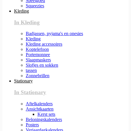
Speelgoed
Squeezies
Kleding
In Kleding
Badjassen, pyjama's en onesies
Kleding
Kleding accessoires
Koptelefoon
Portemonnee
Slaapmaskers
Slofjes en sokken
tassen
Zonnebrillen
Stationary
In Stationary
Aftelkalenders
Ansichtkaarten
Kerst sets
Beloningskalenders
Posters
Verjaardagkalenders