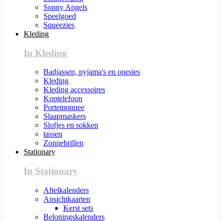
Sonny Angels
Speelgoed
Squeezies
Kleding
In Kleding
Badjassen, pyjama's en onesies
Kleding
Kleding accessoires
Koptelefoon
Portemonnee
Slaapmaskers
Slofjes en sokken
tassen
Zonnebrillen
Stationary
In Stationary
Aftelkalenders
Ansichtkaarten
Kerst sets
Beloningskalenders