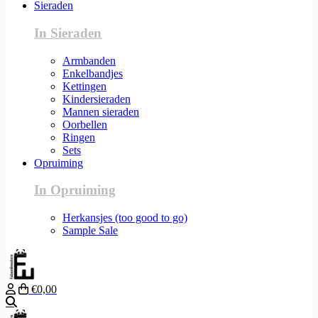
Sieraden
In Sieraden
Armbanden
Enkelbandjes
Kettingen
Kindersieraden
Mannen sieraden
Oorbellen
Ringen
Sets
Opruiming
In Opruiming
Herkansjes (too good to go)
Sample Sale
€0,00
Zoeken