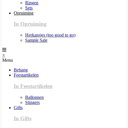
Ringen
Sets
Opruiming
In Opruiming
Herkansjes (too good to go)
Sample Sale
×
Menu
Behang
Feestartikelen
In Feestartikelen
Ballonnen
Slingers
Gifts
In Gifts