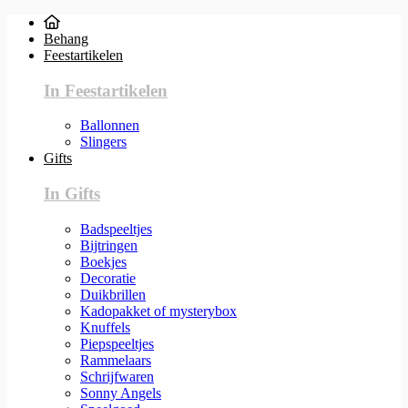
Behang
Feestartikelen
In Feestartikelen
Ballonnen
Slingers
Gifts
In Gifts
Badspeeltjes
Bijtringen
Boekjes
Decoratie
Duikbrillen
Kadopakket of mysterybox
Knuffels
Piepspeeltjes
Rammelaars
Schrijfwaren
Sonny Angels