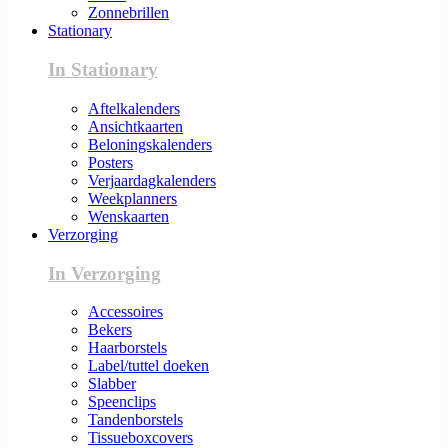
Zonnebrillen
Stationary
In Stationary
Aftelkalenders
Ansichtkaarten
Beloningskalenders
Posters
Verjaardagkalenders
Weekplanners
Wenskaarten
Verzorging
In Verzorging
Accessoires
Bekers
Haarborstels
Label/tuttel doeken
Slabber
Speenclips
Tandenborstels
Tissueboxcovers