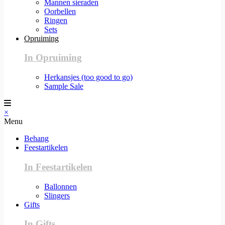
Mannen sieraden
Oorbellen
Ringen
Sets
Opruiming
In Opruiming
Herkansjes (too good to go)
Sample Sale
×
Menu
Behang
Feestartikelen
In Feestartikelen
Ballonnen
Slingers
Gifts
In Gifts