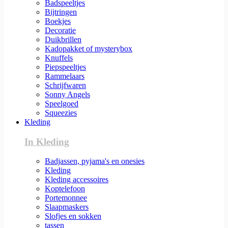
Badspeeltjes
Bijtringen
Boekjes
Decoratie
Duikbrillen
Kadopakket of mysterybox
Knuffels
Piepspeeltjes
Rammelaars
Schrijfwaren
Sonny Angels
Speelgoed
Squeezies
Kleding
In Kleding
Badjassen, pyjama's en onesies
Kleding
Kleding accessoires
Koptelefoon
Portemonnee
Slaapmaskers
Slofjes en sokken
tassen