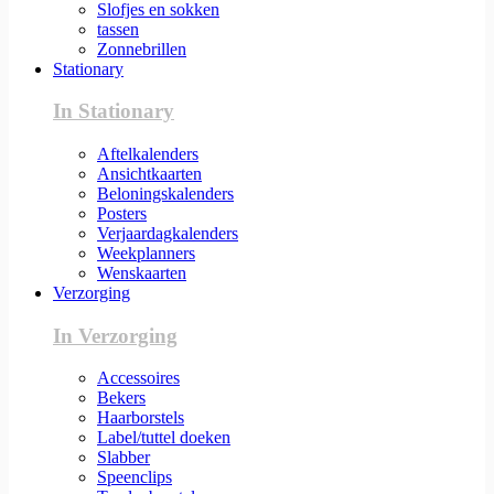
Slofjes en sokken
tassen
Zonnebrillen
Stationary
In Stationary
Aftelkalenders
Ansichtkaarten
Beloningskalenders
Posters
Verjaardagkalenders
Weekplanners
Wenskaarten
Verzorging
In Verzorging
Accessoires
Bekers
Haarborstels
Label/tuttel doeken
Slabber
Speenclips