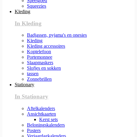
Speelgoed
Squeezies
Kleding
In Kleding
Badjassen, pyjama's en onesies
Kleding
Kleding accessoires
Koptelefoon
Portemonnee
Slaapmaskers
Slofjes en sokken
tassen
Zonnebrillen
Stationary
In Stationary
Aftelkalenders
Ansichtkaarten
Kerst sets
Beloningskalenders
Posters
Verjaardagkalenders