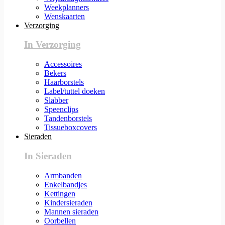
Weekplanners
Wenskaarten
Verzorging
In Verzorging
Accessoires
Bekers
Haarborstels
Label/tuttel doeken
Slabber
Speenclips
Tandenborstels
Tissueboxcovers
Sieraden
In Sieraden
Armbanden
Enkelbandjes
Kettingen
Kindersieraden
Mannen sieraden
Oorbellen