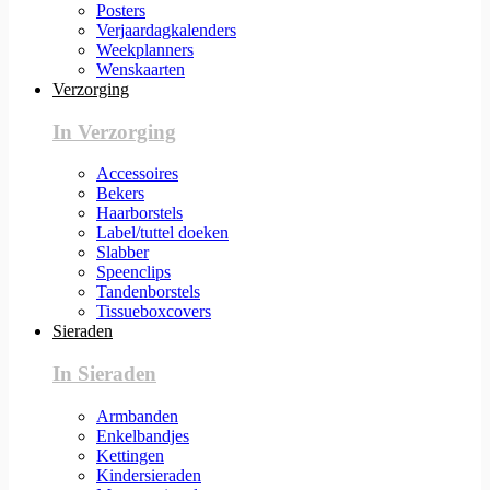
Posters
Verjaardagkalenders
Weekplanners
Wenskaarten
Verzorging
In Verzorging
Accessoires
Bekers
Haarborstels
Label/tuttel doeken
Slabber
Speenclips
Tandenborstels
Tissueboxcovers
Sieraden
In Sieraden
Armbanden
Enkelbandjes
Kettingen
Kindersieraden