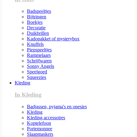
Badspeeltjes
Bijtringen
Boekjes
Decoratie
Duikbrillen
Kadopakket of mysterybox
Knuffels
Piepspeeltjes
Rammelaars
Schrijfwaren
Sonny Angels
Speelgoed
Squeezies
Kleding
In Kleding
Badjassen, pyjama's en onesies
Kleding
Kleding accessoires
Koptelefoon
Portemonnee
Slaapmaskers