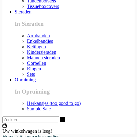
Tandenborstels
Tissueboxcovers
Sieraden
In Sieraden
Armbanden
Enkelbandjes
Kettingen
Kindersieraden
Mannen sieraden
Oorbellen
Ringen
Sets
Opruiming
In Opruiming
Herkansjes (too good to go)
Sample Sale
Zoeken
Uw winkelwagen is leeg!
Home
>
Slaapmasker rendier