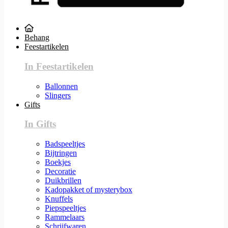
Behang
Feestartikelen
In Feestartikelen
Ballonnen
Slingers
Gifts
In Gifts
Badspeeltjes
Bijtringen
Boekjes
Decoratie
Duikbrillen
Kadopakket of mysterybox
Knuffels
Piepspeeltjes
Rammelaars
Schrijfwaren