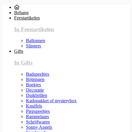
Behang
Feestartikelen
In Feestartikelen
Ballonnen
Slingers
Gifts
In Gifts
Badspeeltjes
Bijtringen
Boekjes
Decoratie
Duikbrillen
Kadopakket of mysterybox
Knuffels
Piepspeeltjes
Rammelaars
Schrijfwaren
Sonny Angels