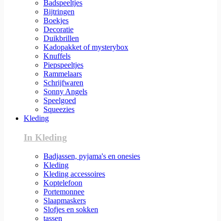
Badspeeltjes
Bijtringen
Boekjes
Decoratie
Duikbrillen
Kadopakket of mysterybox
Knuffels
Piepspeeltjes
Rammelaars
Schrijfwaren
Sonny Angels
Speelgoed
Squeezies
Kleding
In Kleding
Badjassen, pyjama's en onesies
Kleding
Kleding accessoires
Koptelefoon
Portemonnee
Slaapmaskers
Slofjes en sokken
tassen