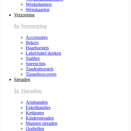
Weekplanners
Wenskaarten
Verzorging
In Verzorging
Accessoires
Bekers
Haarborstels
Label/tuttel doeken
Slabber
Speenclips
Tandenborstels
Tissueboxcovers
Sieraden
In Sieraden
Armbanden
Enkelbandjes
Kettingen
Kindersieraden
Mannen sieraden
Oorbellen