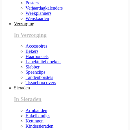
Posters
Verjaardagkalenders
Weekplanners
Wenskaarten
Verzorging
In Verzorging
Accessoires
Bekers
Haarborstels
Label/tuttel doeken
Slabber
Speenclips
Tandenborstels
Tissueboxcovers
Sieraden
In Sieraden
Armbanden
Enkelbandjes
Kettingen
Kindersieraden