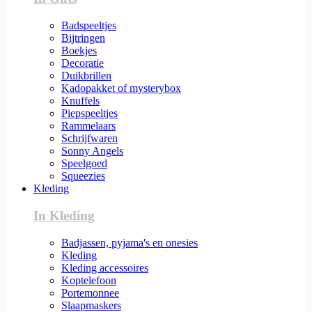
Badspeeltjes
Bijtringen
Boekjes
Decoratie
Duikbrillen
Kadopakket of mysterybox
Knuffels
Piepspeeltjes
Rammelaars
Schrijfwaren
Sonny Angels
Speelgoed
Squeezies
Kleding
In Kleding
Badjassen, pyjama's en onesies
Kleding
Kleding accessoires
Koptelefoon
Portemonnee
Slaapmaskers