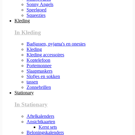
Sonny Angels
Speelgoed
Squeezies
Kleding
In Kleding
Badjassen, pyjama's en onesies
Kleding
Kleding accessoires
Koptelefoon
Portemonnee
Slaapmaskers
Slofjes en sokken
tassen
Zonnebrillen
Stationary
In Stationary
Aftelkalenders
Ansichtkaarten
Kerst sets
Beloningskalenders