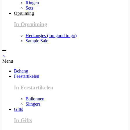
Ringen
Sets
Opruiming
In Opruiming
Herkansjes (too good to go)
Sample Sale
×
Menu
Behang
Feestartikelen
In Feestartikelen
Ballonnen
Slingers
Gifts
In Gifts