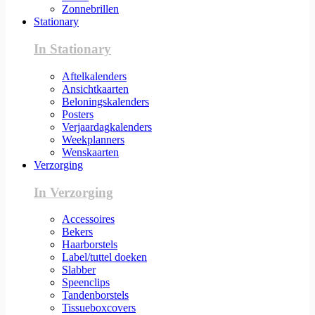
Zonnebrillen
Stationary
In Stationary
Aftelkalenders
Ansichtkaarten
Beloningskalenders
Posters
Verjaardagkalenders
Weekplanners
Wenskaarten
Verzorging
In Verzorging
Accessoires
Bekers
Haarborstels
Label/tuttel doeken
Slabber
Speenclips
Tandenborstels
Tissueboxcovers