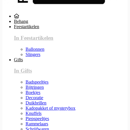
Behang
Feestartikelen
In Feestartikelen
Ballonnen
Slingers
Gifts
In Gifts
Badspeeltjes
Bijtringen
Boekjes
Decoratie
Duikbrillen
Kadopakket of mysterybox
Knuffels
Piepspeeltjes
Rammelaars
Schrijfwaren