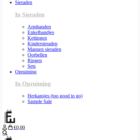
Sieraden
In Sieraden
Armbanden
Enkelbandjes
Kettingen
Kindersieraden
Mannen sieraden
Oorbellen
Ringen
Sets
Opruiming
In Opruiming
Herkansjes (too good to go)
Sample Sale
€0,00
Zoeken