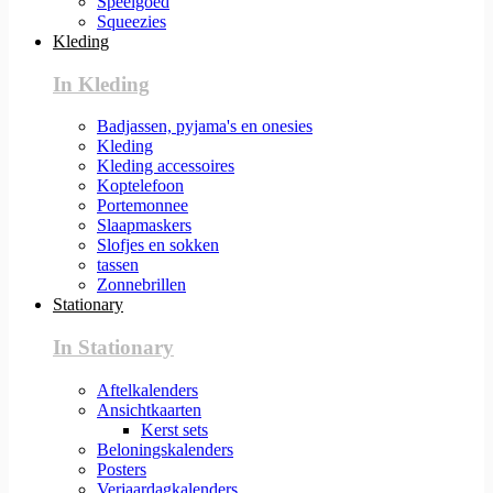
Speelgoed
Squeezies
Kleding
In Kleding
Badjassen, pyjama's en onesies
Kleding
Kleding accessoires
Koptelefoon
Portemonnee
Slaapmaskers
Slofjes en sokken
tassen
Zonnebrillen
Stationary
In Stationary
Aftelkalenders
Ansichtkaarten
Kerst sets
Beloningskalenders
Posters
Verjaardagkalenders