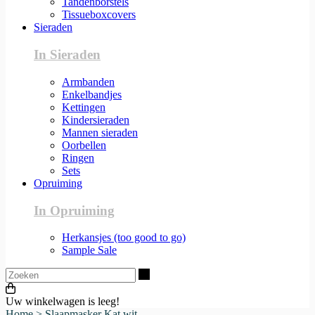
Tandenborstels
Tissueboxcovers
Sieraden
In Sieraden
Armbanden
Enkelbandjes
Kettingen
Kindersieraden
Mannen sieraden
Oorbellen
Ringen
Sets
Opruiming
In Opruiming
Herkansjes (too good to go)
Sample Sale
Zoeken
Uw winkelwagen is leeg!
Home
>
Slaapmasker Kat wit