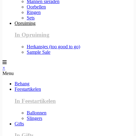
Mannen sieraden
Oorbellen
Ringen
Sets
Opruiming
In Opruiming
Herkansjes (too good to go)
Sample Sale
×
Menu
Behang
Feestartikelen
In Feestartikelen
Ballonnen
Slingers
Gifts
In Gifts