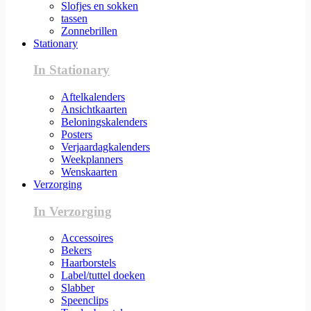
Slofjes en sokken
tassen
Zonnebrillen
Stationary
In Stationary
Aftelkalenders
Ansichtkaarten
Beloningskalenders
Posters
Verjaardagkalenders
Weekplanners
Wenskaarten
Verzorging
In Verzorging
Accessoires
Bekers
Haarborstels
Label/tuttel doeken
Slabber
Speenclips