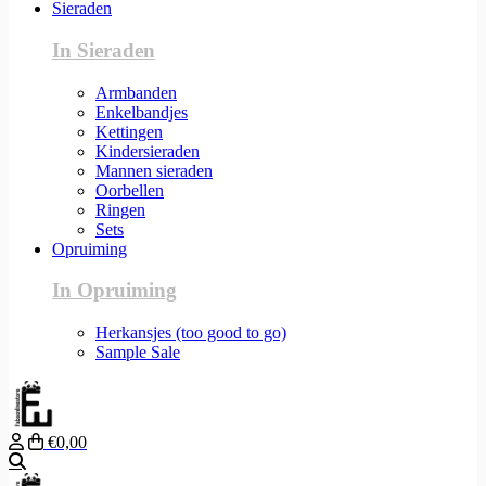
Sieraden
In Sieraden
Armbanden
Enkelbandjes
Kettingen
Kindersieraden
Mannen sieraden
Oorbellen
Ringen
Sets
Opruiming
In Opruiming
Herkansjes (too good to go)
Sample Sale
€0,00
Zoeken