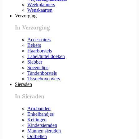
Weekplanners
Wenskaarten
Verzorging
In Verzorging
Accessoires
Bekers
Haarborstels
Label/tuttel doeken
Slabber
Speenclips
Tandenborstels
Tissueboxcovers
Sieraden
In Sieraden
Armbanden
Enkelbandjes
Kettingen
Kindersieraden
Mannen sieraden
Oorbellen