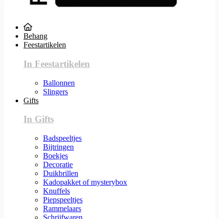
Behang
Feestartikelen
In Feestartikelen
Ballonnen
Slingers
Gifts
In Gifts
Badspeeltjes
Bijtringen
Boekjes
Decoratie
Duikbrillen
Kadopakket of mysterybox
Knuffels
Piepspeeltjes
Rammelaars
Schrijfwaren