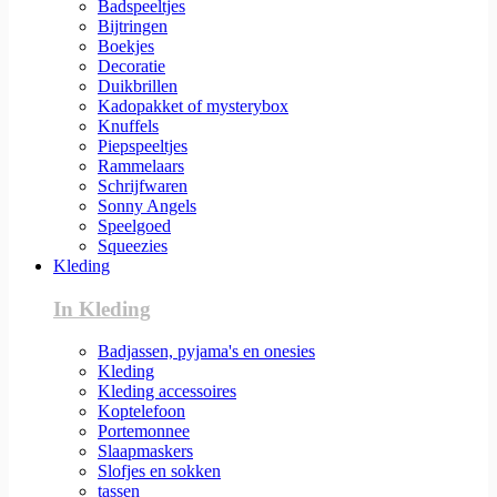
Badspeeltjes
Bijtringen
Boekjes
Decoratie
Duikbrillen
Kadopakket of mysterybox
Knuffels
Piepspeeltjes
Rammelaars
Schrijfwaren
Sonny Angels
Speelgoed
Squeezies
Kleding
In Kleding
Badjassen, pyjama's en onesies
Kleding
Kleding accessoires
Koptelefoon
Portemonnee
Slaapmaskers
Slofjes en sokken
tassen