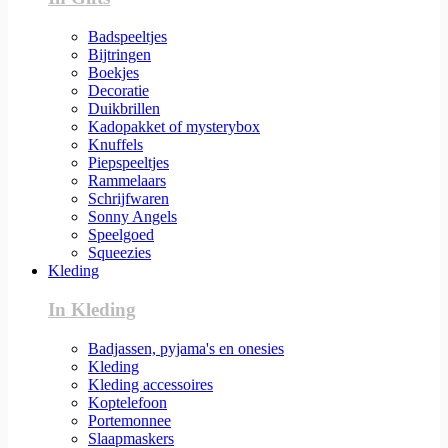
Badspeeltjes
Bijtringen
Boekjes
Decoratie
Duikbrillen
Kadopakket of mysterybox
Knuffels
Piepspeeltjes
Rammelaars
Schrijfwaren
Sonny Angels
Speelgoed
Squeezies
Kleding
In Kleding
Badjassen, pyjama's en onesies
Kleding
Kleding accessoires
Koptelefoon
Portemonnee
Slaapmaskers