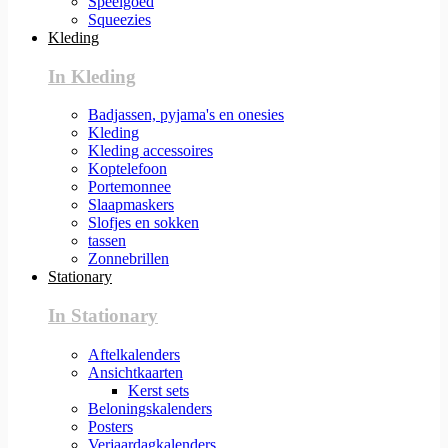
Speelgoed
Squeezies
Kleding
In Kleding
Badjassen, pyjama's en onesies
Kleding
Kleding accessoires
Koptelefoon
Portemonnee
Slaapmaskers
Slofjes en sokken
tassen
Zonnebrillen
Stationary
In Stationary
Aftelkalenders
Ansichtkaarten
Kerst sets
Beloningskalenders
Posters
Verjaardagkalenders