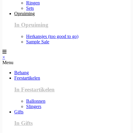
Ringen
Sets
Opruiming
In Opruiming
Herkansjes (too good to go)
Sample Sale
×
Menu
Behang
Feestartikelen
In Feestartikelen
Ballonnen
Slingers
Gifts
In Gifts