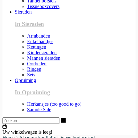
Tandenborstels
Tissueboxcovers
Sieraden
In Sieraden
Armbanden
Enkelbandjes
Kettingen
Kindersieraden
Mannen sieraden
Oorbellen
Ringen
Sets
Opruiming
In Opruiming
Herkansjes (too good to go)
Sample Sale
Zoeken
Uw winkelwagen is leeg!
Home
>
Slaapmasker fluffy stippen bruin/zwart