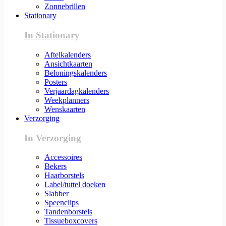
Zonnebrillen
Stationary
In Stationary
Aftelkalenders
Ansichtkaarten
Beloningskalenders
Posters
Verjaardagkalenders
Weekplanners
Wenskaarten
Verzorging
In Verzorging
Accessoires
Bekers
Haarborstels
Label/tuttel doeken
Slabber
Speenclips
Tandenborstels
Tissueboxcovers