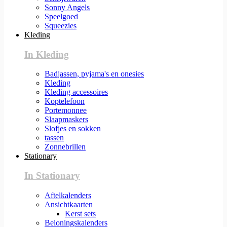
Sonny Angels
Speelgoed
Squeezies
Kleding
In Kleding
Badjassen, pyjama's en onesies
Kleding
Kleding accessoires
Koptelefoon
Portemonnee
Slaapmaskers
Slofjes en sokken
tassen
Zonnebrillen
Stationary
In Stationary
Aftelkalenders
Ansichtkaarten
Kerst sets
Beloningskalenders