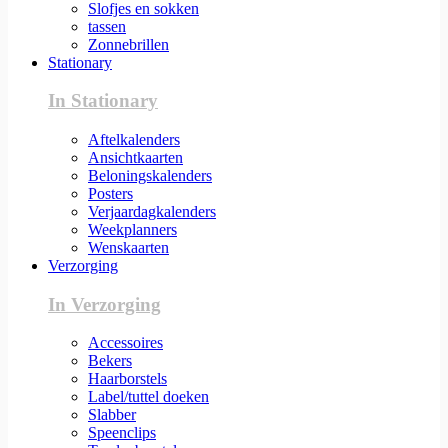
Slofjes en sokken
tassen
Zonnebrillen
Stationary
In Stationary
Aftelkalenders
Ansichtkaarten
Beloningskalenders
Posters
Verjaardagkalenders
Weekplanners
Wenskaarten
Verzorging
In Verzorging
Accessoires
Bekers
Haarborstels
Label/tuttel doeken
Slabber
Speenclips