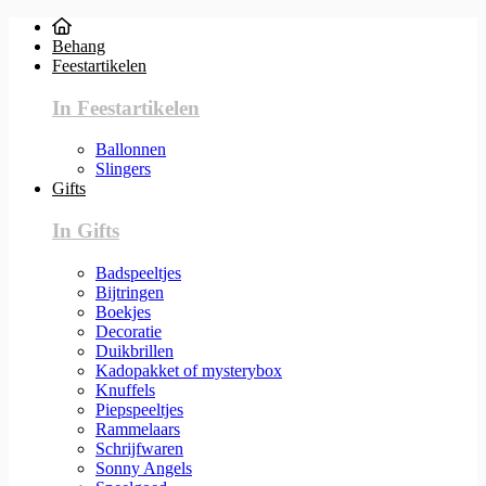
Behang
Feestartikelen
In Feestartikelen
Ballonnen
Slingers
Gifts
In Gifts
Badspeeltjes
Bijtringen
Boekjes
Decoratie
Duikbrillen
Kadopakket of mysterybox
Knuffels
Piepspeeltjes
Rammelaars
Schrijfwaren
Sonny Angels