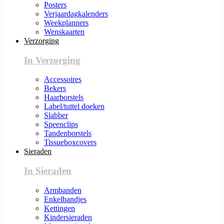
Posters
Verjaardagkalenders
Weekplanners
Wenskaarten
Verzorging
In Verzorging
Accessoires
Bekers
Haarborstels
Label/tuttel doeken
Slabber
Speenclips
Tandenborstels
Tissueboxcovers
Sieraden
In Sieraden
Armbanden
Enkelbandjes
Kettingen
Kindersieraden