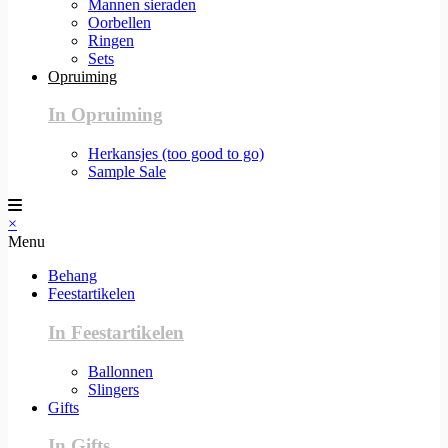
Mannen sieraden
Oorbellen
Ringen
Sets
Opruiming
In Opruiming
Herkansjes (too good to go)
Sample Sale
×
Menu
Behang
Feestartikelen
In Feestartikelen
Ballonnen
Slingers
Gifts
In Gifts