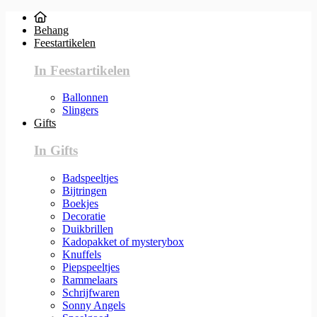
Behang
Feestartikelen
In Feestartikelen
Ballonnen
Slingers
Gifts
In Gifts
Badspeeltjes
Bijtringen
Boekjes
Decoratie
Duikbrillen
Kadopakket of mysterybox
Knuffels
Piepspeeltjes
Rammelaars
Schrijfwaren
Sonny Angels