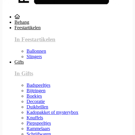
Behang
Feestartikelen
In Feestartikelen
Ballonnen
Slingers
Gifts
In Gifts
Badspeeltjes
Bijtringen
Boekjes
Decoratie
Duikbrillen
Kadopakket of mysterybox
Knuffels
Piepspeeltjes
Rammelaars
Schrijfwaren