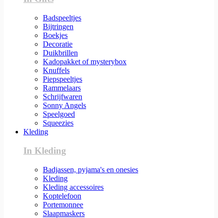
Badspeeltjes
Bijtringen
Boekjes
Decoratie
Duikbrillen
Kadopakket of mysterybox
Knuffels
Piepspeeltjes
Rammelaars
Schrijfwaren
Sonny Angels
Speelgoed
Squeezies
Kleding
In Kleding
Badjassen, pyjama's en onesies
Kleding
Kleding accessoires
Koptelefoon
Portemonnee
Slaapmaskers