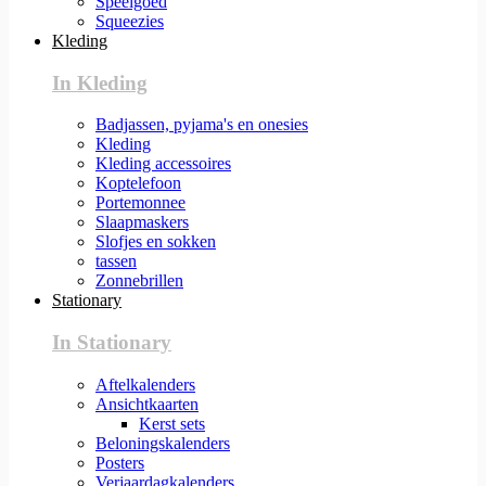
Speelgoed
Squeezies
Kleding
In Kleding
Badjassen, pyjama's en onesies
Kleding
Kleding accessoires
Koptelefoon
Portemonnee
Slaapmaskers
Slofjes en sokken
tassen
Zonnebrillen
Stationary
In Stationary
Aftelkalenders
Ansichtkaarten
Kerst sets
Beloningskalenders
Posters
Verjaardagkalenders