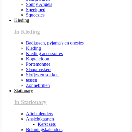
Sonny Angels
Speelgoed
Squeezies
Kleding
In Kleding
Badjassen, pyjama's en onesies
Kleding
Kleding accessoires
Koptelefoon
Portemonnee
Slaapmaskers
Slofjes en sokken
tassen
Zonnebrillen
Stationary
In Stationary
Aftelkalenders
Ansichtkaarten
Kerst sets
Beloningskalenders