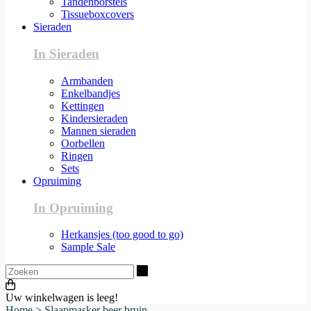
Tandenborstels
Tissueboxcovers
Sieraden
In Sieraden
Armbanden
Enkelbandjes
Kettingen
Kindersieraden
Mannen sieraden
Oorbellen
Ringen
Sets
Opruiming
In Opruiming
Herkansjes (too good to go)
Sample Sale
Zoeken
Uw winkelwagen is leeg!
Home
>
Slaapmasker beer bruin