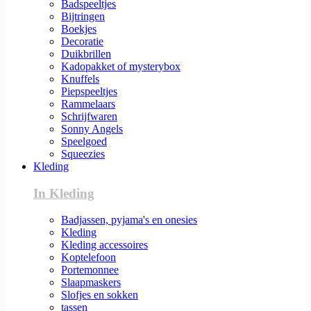
Badspeeltjes
Bijtringen
Boekjes
Decoratie
Duikbrillen
Kadopakket of mysterybox
Knuffels
Piepspeeltjes
Rammelaars
Schrijfwaren
Sonny Angels
Speelgoed
Squeezies
Kleding
In Kleding
Badjassen, pyjama's en onesies
Kleding
Kleding accessoires
Koptelefoon
Portemonnee
Slaapmaskers
Slofjes en sokken
tassen