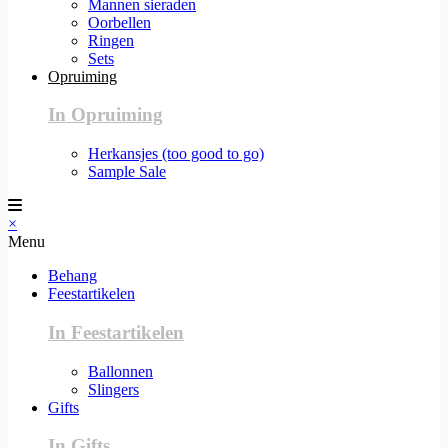
Mannen sieraden
Oorbellen
Ringen
Sets
Opruiming
In Opruiming
Herkansjes (too good to go)
Sample Sale
×
Menu
Behang
Feestartikelen
In Feestartikelen
Ballonnen
Slingers
Gifts
In Gifts