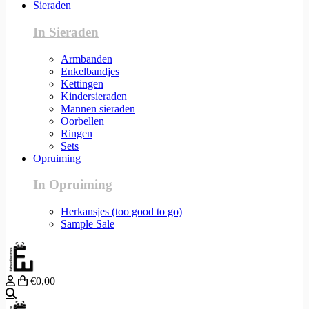
Sieraden
In Sieraden
Armbanden
Enkelbandjes
Kettingen
Kindersieraden
Mannen sieraden
Oorbellen
Ringen
Sets
Opruiming
In Opruiming
Herkansjes (too good to go)
Sample Sale
€0,00
Zoeken