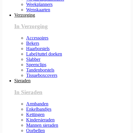
Weekplanners
Wenskaarten
Verzorging
In Verzorging
Accessoires
Bekers
Haarborstels
Label/tuttel doeken
Slabber
Speenclips
Tandenborstels
Tissueboxcovers
Sieraden
In Sieraden
Armbanden
Enkelbandjes
Kettingen
Kindersieraden
Mannen sieraden
Oorbellen