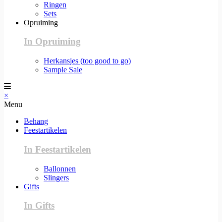
Ringen
Sets
Opruiming
In Opruiming
Herkansjes (too good to go)
Sample Sale
×
Menu
Behang
Feestartikelen
In Feestartikelen
Ballonnen
Slingers
Gifts
In Gifts