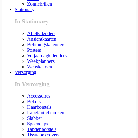
Zonnebrillen
Stationary
In Stationary
Aftelkalenders
Ansichtkaarten
Beloningskalenders
Posters
Verjaardagkalenders
Weekplanners
Wenskaarten
Verzorging
In Verzorging
Accessoires
Bekers
Haarborstels
Label/tuttel doeken
Slabber
Speenclips
Tandenborstels
Tissueboxcovers