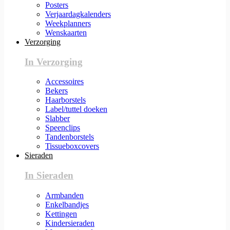
Posters
Verjaardagkalenders
Weekplanners
Wenskaarten
Verzorging
In Verzorging
Accessoires
Bekers
Haarborstels
Label/tuttel doeken
Slabber
Speenclips
Tandenborstels
Tissueboxcovers
Sieraden
In Sieraden
Armbanden
Enkelbandjes
Kettingen
Kindersieraden