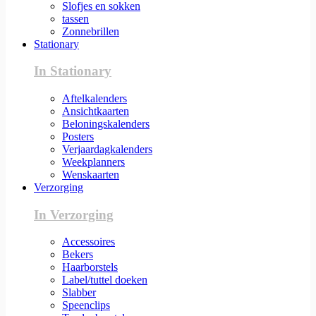
Slofjes en sokken
tassen
Zonnebrillen
Stationary
In Stationary
Aftelkalenders
Ansichtkaarten
Beloningskalenders
Posters
Verjaardagkalenders
Weekplanners
Wenskaarten
Verzorging
In Verzorging
Accessoires
Bekers
Haarborstels
Label/tuttel doeken
Slabber
Speenclips