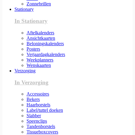
Zonnebrillen
Stationary
In Stationary
Aftelkalenders
Ansichtkaarten
Beloningskalenders
Posters
Verjaardagkalenders
Weekplanners
Wenskaarten
Verzorging
In Verzorging
Accessoires
Bekers
Haarborstels
Label/tuttel doeken
Slabber
Speenclips
Tandenborstels
Tissueboxcovers