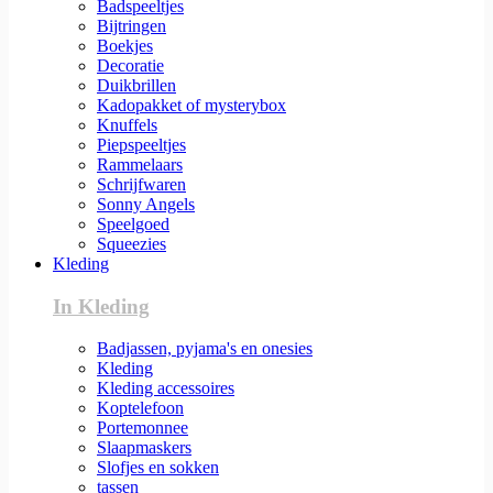
Badspeeltjes
Bijtringen
Boekjes
Decoratie
Duikbrillen
Kadopakket of mysterybox
Knuffels
Piepspeeltjes
Rammelaars
Schrijfwaren
Sonny Angels
Speelgoed
Squeezies
Kleding
In Kleding
Badjassen, pyjama's en onesies
Kleding
Kleding accessoires
Koptelefoon
Portemonnee
Slaapmaskers
Slofjes en sokken
tassen