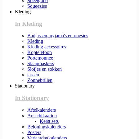
Speelgoed
Squeezies
Kleding
In Kleding
Badjassen, pyjama's en onesies
Kleding
Kleding accessoires
Koptelefoon
Portemonnee
Slaapmaskers
Slofjes en sokken
tassen
Zonnebrillen
Stationary
In Stationary
Aftelkalenders
Ansichtkaarten
Kerst sets
Beloningskalenders
Posters
Verjaardagkalenders