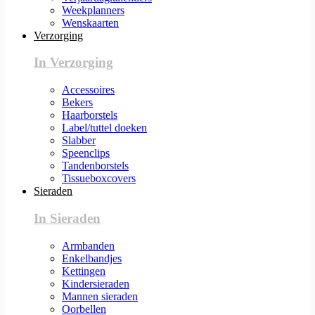
Weekplanners
Wenskaarten
Verzorging
In Verzorging
Accessoires
Bekers
Haarborstels
Label/tuttel doeken
Slabber
Speenclips
Tandenborstels
Tissueboxcovers
Sieraden
In Sieraden
Armbanden
Enkelbandjes
Kettingen
Kindersieraden
Mannen sieraden
Oorbellen