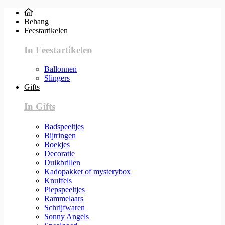
Behang
Feestartikelen
In Feestartikelen
Ballonnen
Slingers
Gifts
In Gifts
Badspeeltjes
Bijtringen
Boekjes
Decoratie
Duikbrillen
Kadopakket of mysterybox
Knuffels
Piepspeeltjes
Rammelaars
Schrijfwaren
Sonny Angels