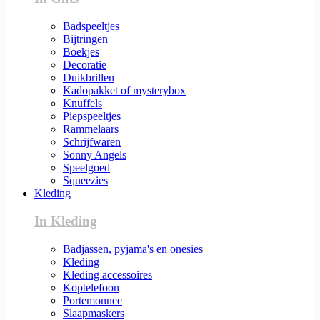
Badspeeltjes
Bijtringen
Boekjes
Decoratie
Duikbrillen
Kadopakket of mysterybox
Knuffels
Piepspeeltjes
Rammelaars
Schrijfwaren
Sonny Angels
Speelgoed
Squeezies
Kleding
In Kleding
Badjassen, pyjama's en onesies
Kleding
Kleding accessoires
Koptelefoon
Portemonnee
Slaapmaskers