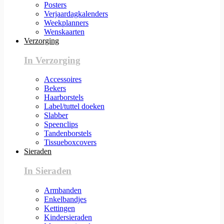
Posters
Verjaardagkalenders
Weekplanners
Wenskaarten
Verzorging
In Verzorging
Accessoires
Bekers
Haarborstels
Label/tuttel doeken
Slabber
Speenclips
Tandenborstels
Tissueboxcovers
Sieraden
In Sieraden
Armbanden
Enkelbandjes
Kettingen
Kindersieraden