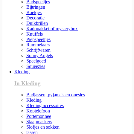
Badspeeltjes
Bijtringen
Boekjes
Decoratie
Duikbrillen
Kadopakket of mysterybox
Knuffels
Piepspeeltjes
Rammelaars
Schrijfwaren
Sonny Angels
Speelgoed
Squeezies
Kleding
In Kleding
Badjassen, pyjama's en onesies
Kleding
Kleding accessoires
Koptelefoon
Portemonnee
Slaapmaskers
Slofjes en sokken
tassen