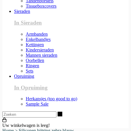
Tandenborstels
Tissueboxcovers
Sieraden
In Sieraden
Armbanden
Enkelbandjes
Kettingen
Kindersieraden
Mannen sieraden
Oorbellen
Ringen
Sets
Opruiming
In Opruiming
Herkansjes (too good to go)
Sample Sale
Zoeken
Uw winkelwagen is leeg!
Home
>
Siliconen bijtring zebra blauw