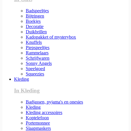
Badspeeltjes
Bijtringen
Boekjes
Decoratie
Duikbrillen
Kadopakket of mysterybox
Knuffels
Piepspeeltjes
Rammelaars
Schrijfwaren
Sonny Angels
Speelgoed
Squeezies
Kleding
In Kleding
Badjassen, pyjama's en onesies
Kleding
Kleding accessoires
Koptelefoon
Portemonnee
Slaapmaskers