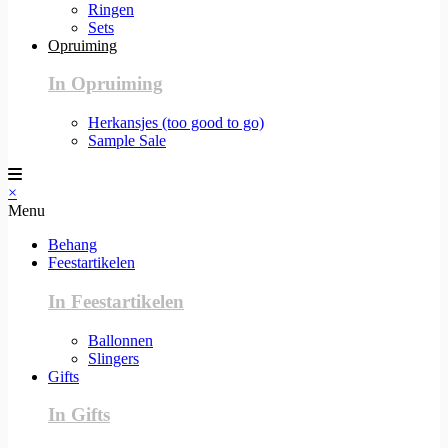
Ringen
Sets
Opruiming
In Opruiming
Herkansjes (too good to go)
Sample Sale
×
Menu
Behang
Feestartikelen
In Feestartikelen
Ballonnen
Slingers
Gifts
In Gifts