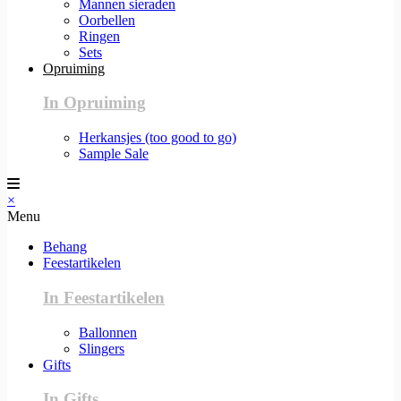
Mannen sieraden
Oorbellen
Ringen
Sets
Opruiming
In Opruiming
Herkansjes (too good to go)
Sample Sale
×
Menu
Behang
Feestartikelen
In Feestartikelen
Ballonnen
Slingers
Gifts
In Gifts