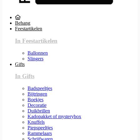
Behang
Feestartikelen
In Feestartikelen
Ballonnen
Slingers
Gifts
In Gifts
Badspeeltjes
Bijtringen
Boekjes
Decoratie
Duikbrillen
Kadopakket of mysterybox
Knuffels
Piepspeeltjes
Rammelaars
Schrijfwaren