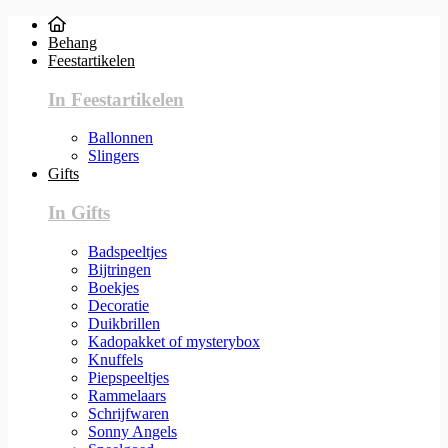
Behang
Feestartikelen
In Feestartikelen
Ballonnen
Slingers
Gifts
In Gifts
Badspeeltjes
Bijtringen
Boekjes
Decoratie
Duikbrillen
Kadopakket of mysterybox
Knuffels
Piepspeeltjes
Rammelaars
Schrijfwaren
Sonny Angels