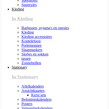
Speelgoed
Squeezies
Kleding
In Kleding
Badjassen, pyjama's en onesies
Kleding
Kleding accessoires
Koptelefoon
Portemonnee
Slaapmaskers
Slofjes en sokken
tassen
Zonnebrillen
Stationary
In Stationary
Aftelkalenders
Ansichtkaarten
Kerst sets
Beloningskalenders
Posters
Verjaardagkalenders