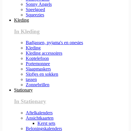
Sonny Angels
Speelgoed
Squeezies
Kleding
In Kleding
Badjassen, pyjama's en onesies
Kleding
Kleding accessoires
Koptelefoon
Portemonnee
Slaapmaskers
Slofjes en sokken
tassen
Zonnebrillen
Stationary
In Stationary
Aftelkalenders
Ansichtkaarten
Kerst sets
Beloningskalenders