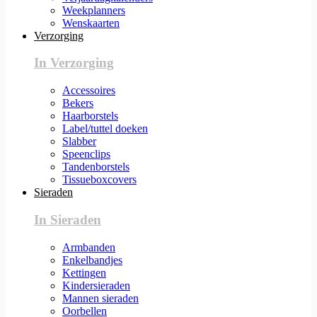
Weekplanners
Wenskaarten
Verzorging
In Verzorging
Accessoires
Bekers
Haarborstels
Label/tuttel doeken
Slabber
Speenclips
Tandenborstels
Tissueboxcovers
Sieraden
In Sieraden
Armbanden
Enkelbandjes
Kettingen
Kindersieraden
Mannen sieraden
Oorbellen