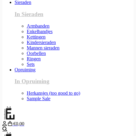
Sieraden
In Sieraden
Armbanden
Enkelbandjes
Kettingen
Kindersieraden
Mannen sieraden
Oorbellen
Ringen
Sets
Opruiming
In Opruiming
Herkansjes (too good to go)
Sample Sale
€0,00
Zoeken