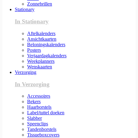
Zonnebrillen
Stationary
In Stationary
Aftelkalenders
Ansichtkaarten
Beloningskalenders
Posters
Verjaardagkalenders
Weekplanners
Wenskaarten
Verzorging
In Verzorging
Accessoires
Bekers
Haarborstels
Label/tuttel doeken
Slabber
Speenclips
Tandenborstels
Tissueboxcovers