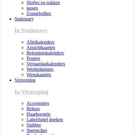
Slofjes en sokken
tassen
Zonnebrillen
Stationary
In Stationary
Aftelkalenders
Ansichtkaarten
Beloningskalenders
Posters
Verjaardagkalenders
Weekplanners
Wenskaarten
Verzorging
In Verzorging
Accessoires
Bekers
Haarborstels
Label/tuttel doeken
Slabber
Speenclips