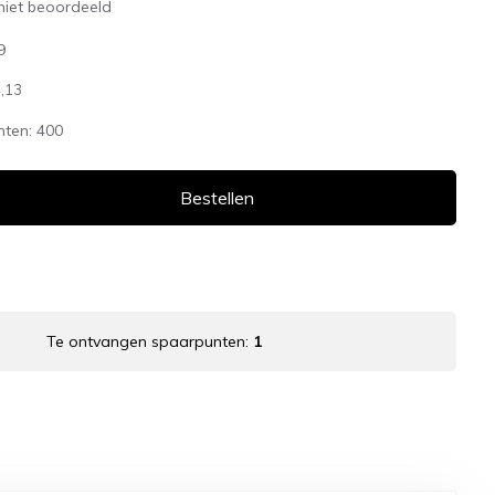
niet beoordeeld
9
,13
nten:
400
Bestellen
Te ontvangen spaarpunten:
1