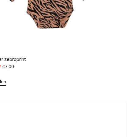
r zebraprint
9
€
7,00
len