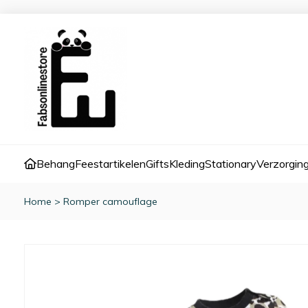
Behang
Feestartikelen
Gifts
Kleding
Stationary
Verzorgin
Home
>
Romper camouflage