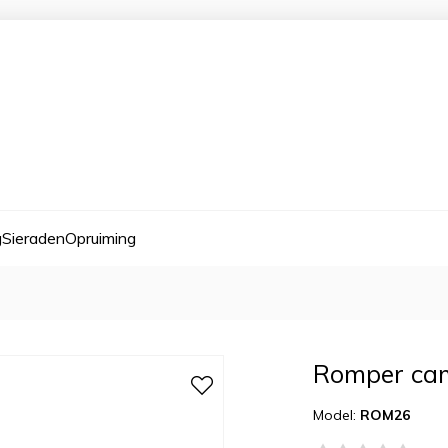
g
Sieraden
Opruiming
Romper ca
Model:
ROM26