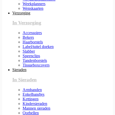
Weekplanners
Wenskaarten
Verzorging
In Verzorging
Accessoires
Bekers
Haarborstels
Label/tuttel doeken
Slabber
Speenclips
Tandenborstels
Tissueboxcovers
Sieraden
In Sieraden
Armbanden
Enkelbandjes
Kettingen
Kindersieraden
Mannen sieraden
Oorbellen