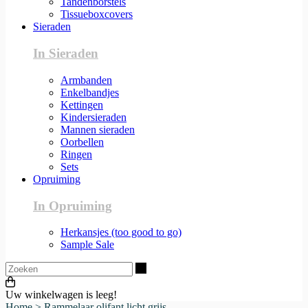
Tandenborstels
Tissueboxcovers
Sieraden
In Sieraden
Armbanden
Enkelbandjes
Kettingen
Kindersieraden
Mannen sieraden
Oorbellen
Ringen
Sets
Opruiming
In Opruiming
Herkansjes (too good to go)
Sample Sale
Zoeken
Uw winkelwagen is leeg!
Home
>
Rammelaar olifant licht grijs