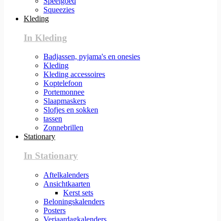
Speelgoed
Squeezies
Kleding
In Kleding
Badjassen, pyjama's en onesies
Kleding
Kleding accessoires
Koptelefoon
Portemonnee
Slaapmaskers
Slofjes en sokken
tassen
Zonnebrillen
Stationary
In Stationary
Aftelkalenders
Ansichtkaarten
Kerst sets
Beloningskalenders
Posters
Verjaardagkalenders