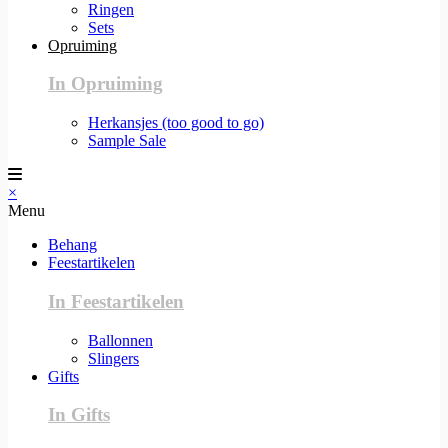
Ringen
Sets
Opruiming
In Opruiming
Herkansjes (too good to go)
Sample Sale
×
Menu
Behang
Feestartikelen
In Feestartikelen
Ballonnen
Slingers
Gifts
In Gifts