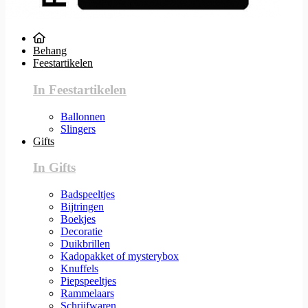
Behang
Feestartikelen
In Feestartikelen
Ballonnen
Slingers
Gifts
In Gifts
Badspeeltjes
Bijtringen
Boekjes
Decoratie
Duikbrillen
Kadopakket of mysterybox
Knuffels
Piepspeeltjes
Rammelaars
Schrijfwaren