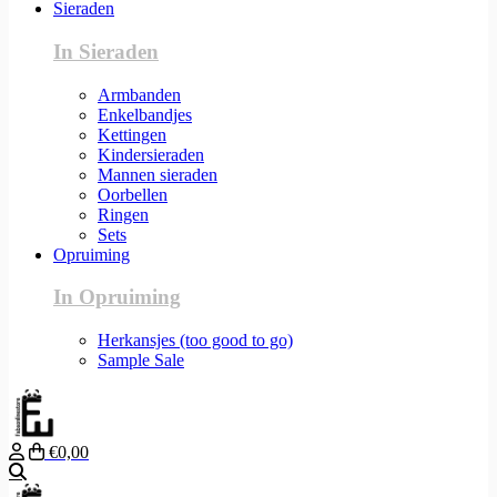
Sieraden
In Sieraden
Armbanden
Enkelbandjes
Kettingen
Kindersieraden
Mannen sieraden
Oorbellen
Ringen
Sets
Opruiming
In Opruiming
Herkansjes (too good to go)
Sample Sale
€0,00
Zoeken