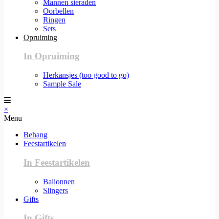
Mannen sieraden
Oorbellen
Ringen
Sets
Opruiming
In Opruiming
Herkansjes (too good to go)
Sample Sale
×
Menu
Behang
Feestartikelen
In Feestartikelen
Ballonnen
Slingers
Gifts
In Gifts