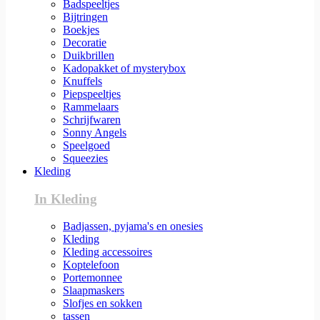
Badspeeltjes
Bijtringen
Boekjes
Decoratie
Duikbrillen
Kadopakket of mysterybox
Knuffels
Piepspeeltjes
Rammelaars
Schrijfwaren
Sonny Angels
Speelgoed
Squeezies
Kleding
In Kleding
Badjassen, pyjama's en onesies
Kleding
Kleding accessoires
Koptelefoon
Portemonnee
Slaapmaskers
Slofjes en sokken
tassen