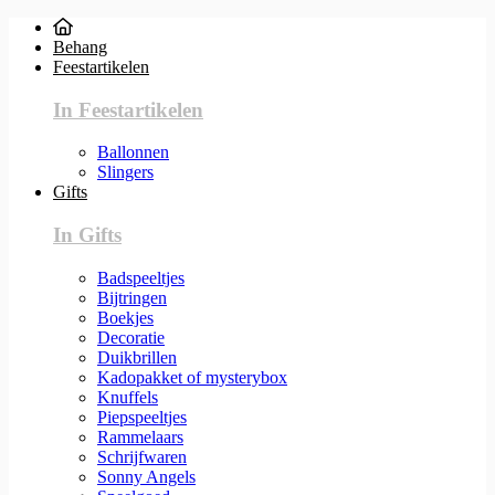
Behang
Feestartikelen
In Feestartikelen
Ballonnen
Slingers
Gifts
In Gifts
Badspeeltjes
Bijtringen
Boekjes
Decoratie
Duikbrillen
Kadopakket of mysterybox
Knuffels
Piepspeeltjes
Rammelaars
Schrijfwaren
Sonny Angels