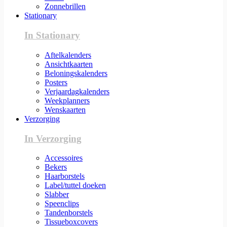
Zonnebrillen
Stationary
In Stationary
Aftelkalenders
Ansichtkaarten
Beloningskalenders
Posters
Verjaardagkalenders
Weekplanners
Wenskaarten
Verzorging
In Verzorging
Accessoires
Bekers
Haarborstels
Label/tuttel doeken
Slabber
Speenclips
Tandenborstels
Tissueboxcovers