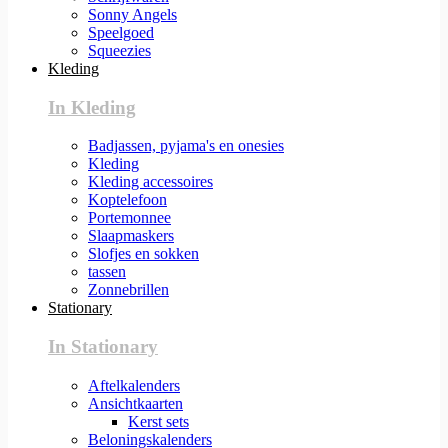
Sonny Angels
Speelgoed
Squeezies
Kleding
In Kleding
Badjassen, pyjama's en onesies
Kleding
Kleding accessoires
Koptelefoon
Portemonnee
Slaapmaskers
Slofjes en sokken
tassen
Zonnebrillen
Stationary
In Stationary
Aftelkalenders
Ansichtkaarten
Kerst sets
Beloningskalenders