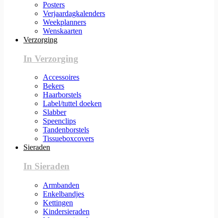
Posters
Verjaardagkalenders
Weekplanners
Wenskaarten
Verzorging
In Verzorging
Accessoires
Bekers
Haarborstels
Label/tuttel doeken
Slabber
Speenclips
Tandenborstels
Tissueboxcovers
Sieraden
In Sieraden
Armbanden
Enkelbandjes
Kettingen
Kindersieraden