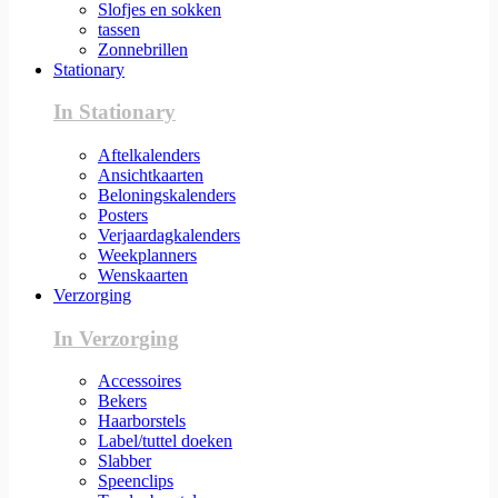
Slofjes en sokken
tassen
Zonnebrillen
Stationary
In Stationary
Aftelkalenders
Ansichtkaarten
Beloningskalenders
Posters
Verjaardagkalenders
Weekplanners
Wenskaarten
Verzorging
In Verzorging
Accessoires
Bekers
Haarborstels
Label/tuttel doeken
Slabber
Speenclips