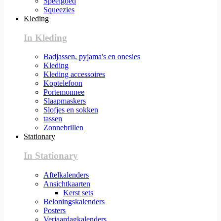
Speelgoed
Squeezies
Kleding
In Kleding
Badjassen, pyjama's en onesies
Kleding
Kleding accessoires
Koptelefoon
Portemonnee
Slaapmaskers
Slofjes en sokken
tassen
Zonnebrillen
Stationary
In Stationary
Aftelkalenders
Ansichtkaarten
Kerst sets
Beloningskalenders
Posters
Verjaardagkalenders