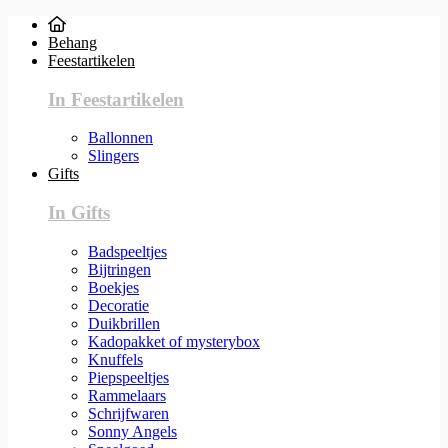
Behang
Feestartikelen
In Feestartikelen
Ballonnen
Slingers
Gifts
In Gifts
Badspeeltjes
Bijtringen
Boekjes
Decoratie
Duikbrillen
Kadopakket of mysterybox
Knuffels
Piepspeeltjes
Rammelaars
Schrijfwaren
Sonny Angels