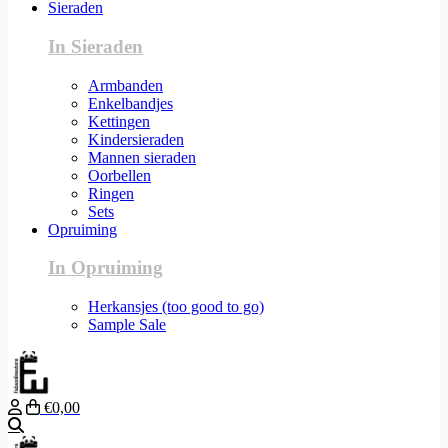
Sieraden
In Sieraden
Armbanden
Enkelbandjes
Kettingen
Kindersieraden
Mannen sieraden
Oorbellen
Ringen
Sets
Opruiming
In Opruiming
Herkansjes (too good to go)
Sample Sale
€0,00
Zoeken