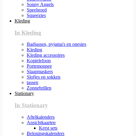
Sonny Angels
Speelgoed
Squeezies
Kleding
In Kleding
Badjassen, pyjama's en onesies
Kleding
Kleding accessoires
Koptelefoon
Portemonnee
Slaapmaskers
Slofjes en sokken
tassen
Zonnebrillen
Stationary
In Stationary
Aftelkalenders
Ansichtkaarten
Kerst sets
Beloningskalenders