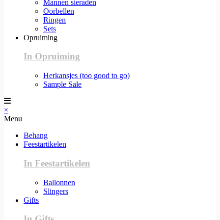
Mannen sieraden
Oorbellen
Ringen
Sets
Opruiming
In Opruiming
Herkansjes (too good to go)
Sample Sale
×
Menu
Behang
Feestartikelen
In Feestartikelen
Ballonnen
Slingers
Gifts
In Gifts