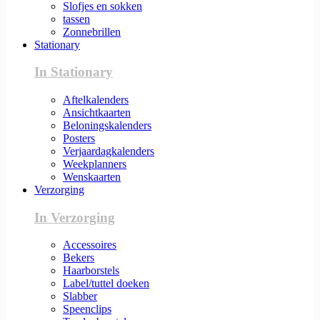
Slofjes en sokken
tassen
Zonnebrillen
Stationary
In Stationary
Aftelkalenders
Ansichtkaarten
Beloningskalenders
Posters
Verjaardagkalenders
Weekplanners
Wenskaarten
Verzorging
In Verzorging
Accessoires
Bekers
Haarborstels
Label/tuttel doeken
Slabber
Speenclips