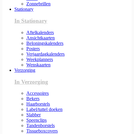
Zonnebrillen
Stationary
In Stationary
Aftelkalenders
Ansichtkaarten
Beloningskalenders
Posters
Verjaardagkalenders
Weekplanners
Wenskaarten
Verzorging
In Verzorging
Accessoires
Bekers
Haarborstels
Label/tuttel doeken
Slabber
Speenclips
Tandenborstels
Tissueboxcovers