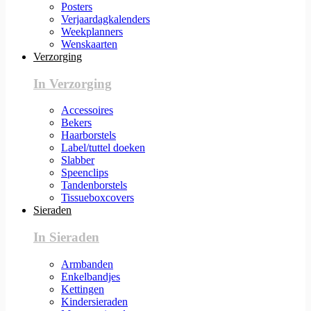
Posters
Verjaardagkalenders
Weekplanners
Wenskaarten
Verzorging
In Verzorging
Accessoires
Bekers
Haarborstels
Label/tuttel doeken
Slabber
Speenclips
Tandenborstels
Tissueboxcovers
Sieraden
In Sieraden
Armbanden
Enkelbandjes
Kettingen
Kindersieraden