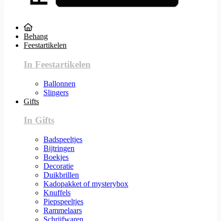
Behang
Feestartikelen
In Feestartikelen
Ballonnen
Slingers
Gifts
In Gifts
Badspeeltjes
Bijtringen
Boekjes
Decoratie
Duikbrillen
Kadopakket of mysterybox
Knuffels
Piepspeeltjes
Rammelaars
Schrijfwaren