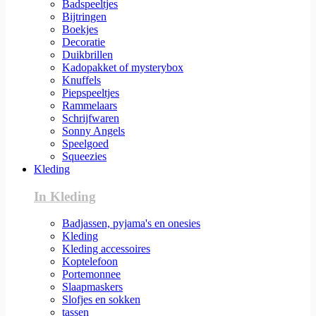
Badspeeltjes
Bijtringen
Boekjes
Decoratie
Duikbrillen
Kadopakket of mysterybox
Knuffels
Piepspeeltjes
Rammelaars
Schrijfwaren
Sonny Angels
Speelgoed
Squeezies
Kleding
In Kleding
Badjassen, pyjama's en onesies
Kleding
Kleding accessoires
Koptelefoon
Portemonnee
Slaapmaskers
Slofjes en sokken
tassen