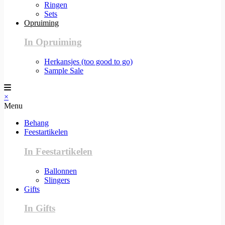
Ringen
Sets
Opruiming
In Opruiming
Herkansjes (too good to go)
Sample Sale
×
Menu
Behang
Feestartikelen
In Feestartikelen
Ballonnen
Slingers
Gifts
In Gifts