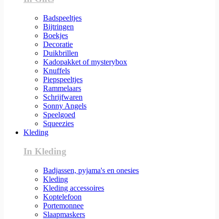
Badspeeltjes
Bijtringen
Boekjes
Decoratie
Duikbrillen
Kadopakket of mysterybox
Knuffels
Piepspeeltjes
Rammelaars
Schrijfwaren
Sonny Angels
Speelgoed
Squeezies
Kleding
In Kleding
Badjassen, pyjama's en onesies
Kleding
Kleding accessoires
Koptelefoon
Portemonnee
Slaapmaskers