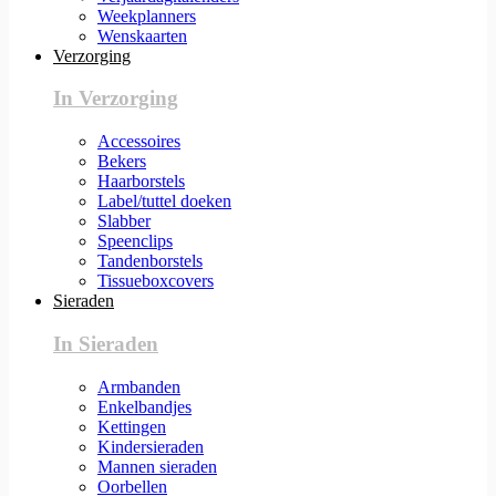
Weekplanners
Wenskaarten
Verzorging
In Verzorging
Accessoires
Bekers
Haarborstels
Label/tuttel doeken
Slabber
Speenclips
Tandenborstels
Tissueboxcovers
Sieraden
In Sieraden
Armbanden
Enkelbandjes
Kettingen
Kindersieraden
Mannen sieraden
Oorbellen