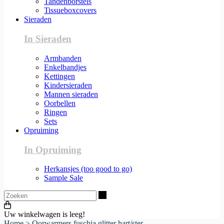
Tandenborstels
Tissueboxcovers
Sieraden
In Sieraden
Armbanden
Enkelbandjes
Kettingen
Kindersieraden
Mannen sieraden
Oorbellen
Ringen
Sets
Opruiming
In Opruiming
Herkansjes (too good to go)
Sample Sale
Zoeken
Uw winkelwagen is leeg!
Home
>
Oorwarmers fuschia glitter hart/ster