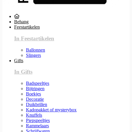
Behang
Feestartikelen
In Feestartikelen
Ballonnen
Slingers
Gifts
In Gifts
Badspeeltjes
Bijtringen
Boekjes
Decoratie
Duikbrillen
Kadopakket of mysterybox
Knuffels
Piepspeeltjes
Rammelaars
Schrijfwaren