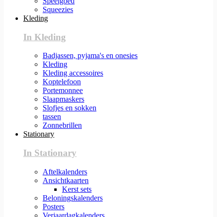
Speelgoed
Squeezies
Kleding
In Kleding
Badjassen, pyjama's en onesies
Kleding
Kleding accessoires
Koptelefoon
Portemonnee
Slaapmaskers
Slofjes en sokken
tassen
Zonnebrillen
Stationary
In Stationary
Aftelkalenders
Ansichtkaarten
Kerst sets
Beloningskalenders
Posters
Verjaardagkalenders