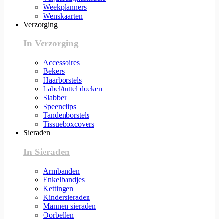
Weekplanners
Wenskaarten
Verzorging
In Verzorging
Accessoires
Bekers
Haarborstels
Label/tuttel doeken
Slabber
Speenclips
Tandenborstels
Tissueboxcovers
Sieraden
In Sieraden
Armbanden
Enkelbandjes
Kettingen
Kindersieraden
Mannen sieraden
Oorbellen