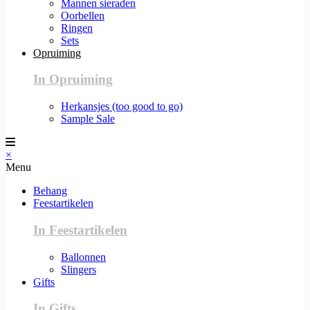
Mannen sieraden
Oorbellen
Ringen
Sets
Opruiming
In Opruiming
Herkansjes (too good to go)
Sample Sale
×
Menu
Behang
Feestartikelen
In Feestartikelen
Ballonnen
Slingers
Gifts
In Gifts