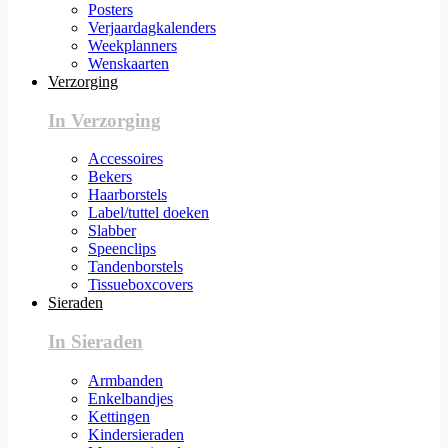
Posters
Verjaardagkalenders
Weekplanners
Wenskaarten
Verzorging
In Verzorging
Accessoires
Bekers
Haarborstels
Label/tuttel doeken
Slabber
Speenclips
Tandenborstels
Tissueboxcovers
Sieraden
In Sieraden
Armbanden
Enkelbandjes
Kettingen
Kindersieraden