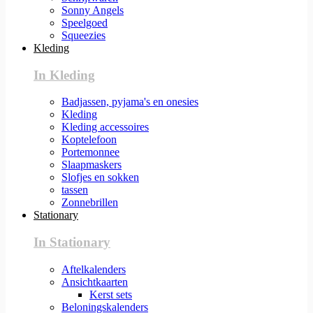
Sonny Angels
Speelgoed
Squeezies
Kleding
In Kleding
Badjassen, pyjama's en onesies
Kleding
Kleding accessoires
Koptelefoon
Portemonnee
Slaapmaskers
Slofjes en sokken
tassen
Zonnebrillen
Stationary
In Stationary
Aftelkalenders
Ansichtkaarten
Kerst sets
Beloningskalenders