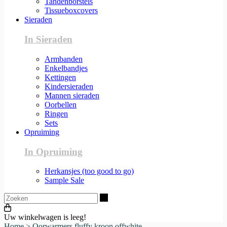
Tandenborstels
Tissueboxcovers
Sieraden
In Sieraden
Armbanden
Enkelbandjes
Kettingen
Kindersieraden
Mannen sieraden
Oorbellen
Ringen
Sets
Opruiming
In Opruiming
Herkansjes (too good to go)
Sample Sale
Zoeken
Uw winkelwagen is leeg!
Home
>
Oorwarmers fluffy kroon offwhite