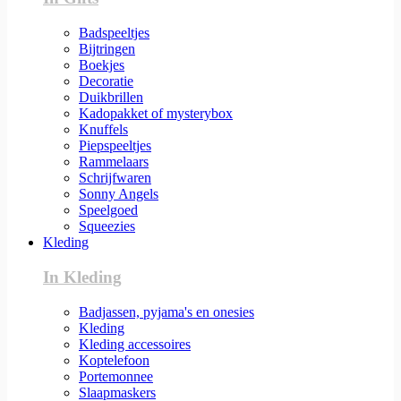
Badspeeltjes
Bijtringen
Boekjes
Decoratie
Duikbrillen
Kadopakket of mysterybox
Knuffels
Piepspeeltjes
Rammelaars
Schrijfwaren
Sonny Angels
Speelgoed
Squeezies
Kleding
In Kleding
Badjassen, pyjama's en onesies
Kleding
Kleding accessoires
Koptelefoon
Portemonnee
Slaapmaskers