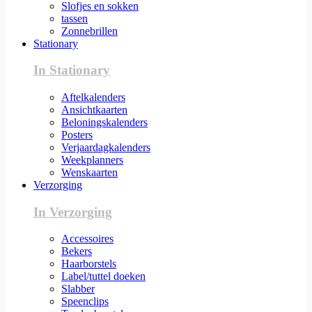
Slofjes en sokken
tassen
Zonnebrillen
Stationary
In Stationary
Aftelkalenders
Ansichtkaarten
Beloningskalenders
Posters
Verjaardagkalenders
Weekplanners
Wenskaarten
Verzorging
In Verzorging
Accessoires
Bekers
Haarborstels
Label/tuttel doeken
Slabber
Speenclips