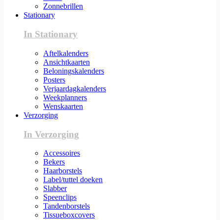
Zonnebrillen
Stationary
In Stationary
Aftelkalenders
Ansichtkaarten
Beloningskalenders
Posters
Verjaardagkalenders
Weekplanners
Wenskaarten
Verzorging
In Verzorging
Accessoires
Bekers
Haarborstels
Label/tuttel doeken
Slabber
Speenclips
Tandenborstels
Tissueboxcovers