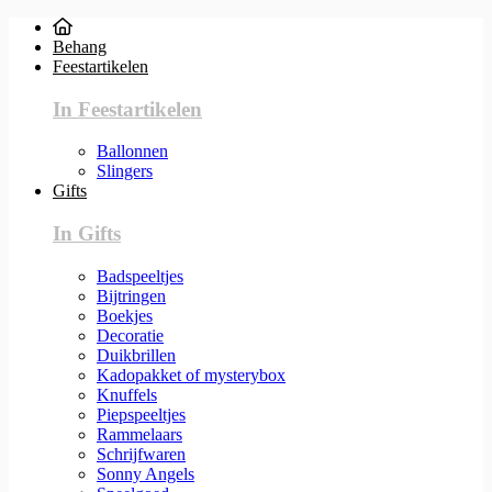
Behang
Feestartikelen
In Feestartikelen
Ballonnen
Slingers
Gifts
In Gifts
Badspeeltjes
Bijtringen
Boekjes
Decoratie
Duikbrillen
Kadopakket of mysterybox
Knuffels
Piepspeeltjes
Rammelaars
Schrijfwaren
Sonny Angels