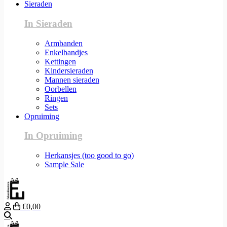
Sieraden
In Sieraden
Armbanden
Enkelbandjes
Kettingen
Kindersieraden
Mannen sieraden
Oorbellen
Ringen
Sets
Opruiming
In Opruiming
Herkansjes (too good to go)
Sample Sale
€0,00
Zoeken