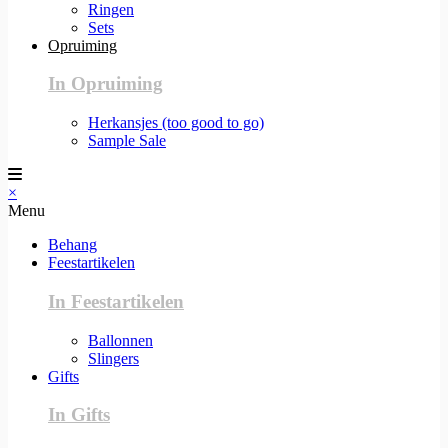
Ringen
Sets
Opruiming
In Opruiming
Herkansjes (too good to go)
Sample Sale
×
Menu
Behang
Feestartikelen
In Feestartikelen
Ballonnen
Slingers
Gifts
In Gifts