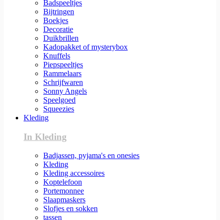
Badspeeltjes
Bijtringen
Boekjes
Decoratie
Duikbrillen
Kadopakket of mysterybox
Knuffels
Piepspeeltjes
Rammelaars
Schrijfwaren
Sonny Angels
Speelgoed
Squeezies
Kleding
In Kleding
Badjassen, pyjama's en onesies
Kleding
Kleding accessoires
Koptelefoon
Portemonnee
Slaapmaskers
Slofjes en sokken
tassen