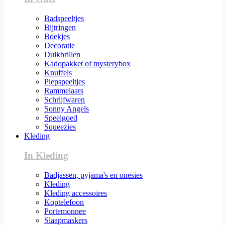
Badspeeltjes
Bijtringen
Boekjes
Decoratie
Duikbrillen
Kadopakket of mysterybox
Knuffels
Piepspeeltjes
Rammelaars
Schrijfwaren
Sonny Angels
Speelgoed
Squeezies
Kleding
In Kleding
Badjassen, pyjama's en onesies
Kleding
Kleding accessoires
Koptelefoon
Portemonnee
Slaapmaskers