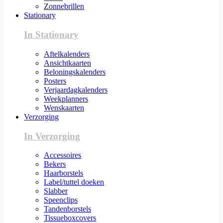
Zonnebrillen
Stationary
In Stationary
Aftelkalenders
Ansichtkaarten
Beloningskalenders
Posters
Verjaardagkalenders
Weekplanners
Wenskaarten
Verzorging
In Verzorging
Accessoires
Bekers
Haarborstels
Label/tuttel doeken
Slabber
Speenclips
Tandenborstels
Tissueboxcovers