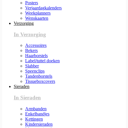
Posters
Verjaardagkalenders
Weekplanners
Wenskaarten
Verzorging
In Verzorging
Accessoires
Bekers
Haarborstels
Label/tuttel doeken
Slabber
Speenclips
Tandenborstels
Tissueboxcovers
Sieraden
In Sieraden
Armbanden
Enkelbandjes
Kettingen
Kindersieraden