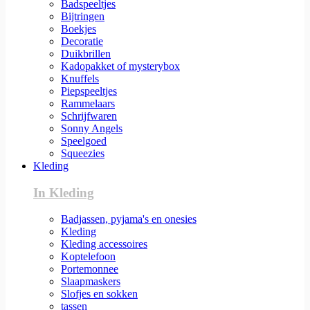
Badspeeltjes
Bijtringen
Boekjes
Decoratie
Duikbrillen
Kadopakket of mysterybox
Knuffels
Piepspeeltjes
Rammelaars
Schrijfwaren
Sonny Angels
Speelgoed
Squeezies
Kleding
In Kleding
Badjassen, pyjama's en onesies
Kleding
Kleding accessoires
Koptelefoon
Portemonnee
Slaapmaskers
Slofjes en sokken
tassen