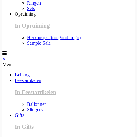
Ringen
Sets
Opruiming
In Opruiming
Herkansjes (too good to go)
Sample Sale
×
Menu
Behang
Feestartikelen
In Feestartikelen
Ballonnen
Slingers
Gifts
In Gifts