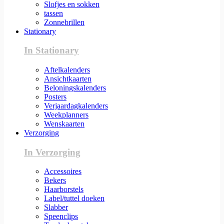
Slofjes en sokken
tassen
Zonnebrillen
Stationary
In Stationary
Aftelkalenders
Ansichtkaarten
Beloningskalenders
Posters
Verjaardagkalenders
Weekplanners
Wenskaarten
Verzorging
In Verzorging
Accessoires
Bekers
Haarborstels
Label/tuttel doeken
Slabber
Speenclips