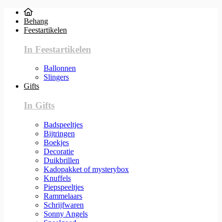
Behang
Feestartikelen
In Feestartikelen
Ballonnen
Slingers
Gifts
In Gifts
Badspeeltjes
Bijtringen
Boekjes
Decoratie
Duikbrillen
Kadopakket of mysterybox
Knuffels
Piepspeeltjes
Rammelaars
Schrijfwaren
Sonny Angels