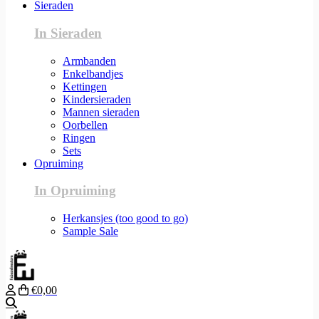
Sieraden
In Sieraden
Armbanden
Enkelbandjes
Kettingen
Kindersieraden
Mannen sieraden
Oorbellen
Ringen
Sets
Opruiming
In Opruiming
Herkansjes (too good to go)
Sample Sale
€0,00
Zoeken