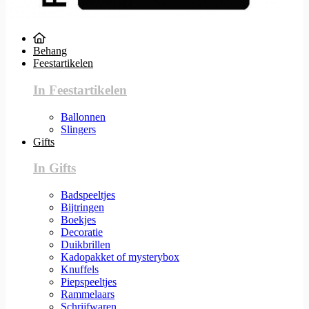
Behang
Feestartikelen
In Feestartikelen
Ballonnen
Slingers
Gifts
In Gifts
Badspeeltjes
Bijtringen
Boekjes
Decoratie
Duikbrillen
Kadopakket of mysterybox
Knuffels
Piepspeeltjes
Rammelaars
Schrijfwaren