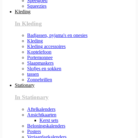
Speelgoed
Squeezies
Kleding
In Kleding
Badjassen, pyjama's en onesies
Kleding
Kleding accessoires
Koptelefoon
Portemonnee
Slaapmaskers
Slofjes en sokken
tassen
Zonnebrillen
Stationary
In Stationary
Aftelkalenders
Ansichtkaarten
Kerst sets
Beloningskalenders
Posters
Verjaardagkalenders