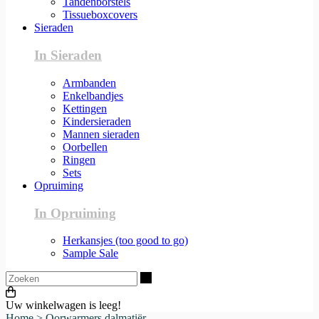
Tandenborstels
Tissueboxcovers
Sieraden
In Sieraden
Armbanden
Enkelbandjes
Kettingen
Kindersieraden
Mannen sieraden
Oorbellen
Ringen
Sets
Opruiming
In Opruiming
Herkansjes (too good to go)
Sample Sale
Zoeken
Uw winkelwagen is leeg!
Home
>
Oorwarmers dalmatiër