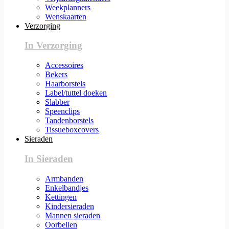
Weekplanners
Wenskaarten
Verzorging
In Verzorging
Accessoires
Bekers
Haarborstels
Label/tuttel doeken
Slabber
Speenclips
Tandenborstels
Tissueboxcovers
Sieraden
In Sieraden
Armbanden
Enkelbandjes
Kettingen
Kindersieraden
Mannen sieraden
Oorbellen