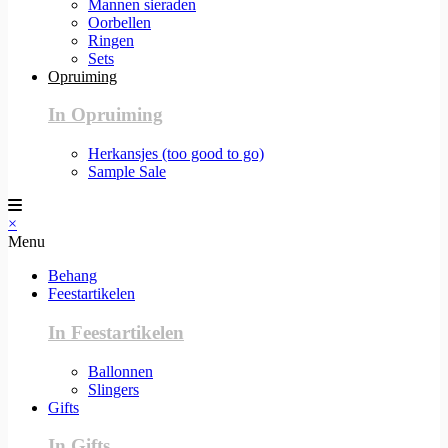
Mannen sieraden
Oorbellen
Ringen
Sets
Opruiming
In Opruiming
Herkansjes (too good to go)
Sample Sale
×
Menu
Behang
Feestartikelen
In Feestartikelen
Ballonnen
Slingers
Gifts
In Gifts