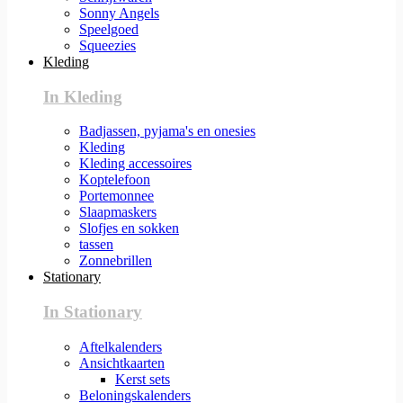
Sonny Angels
Speelgoed
Squeezies
Kleding
In Kleding
Badjassen, pyjama's en onesies
Kleding
Kleding accessoires
Koptelefoon
Portemonnee
Slaapmaskers
Slofjes en sokken
tassen
Zonnebrillen
Stationary
In Stationary
Aftelkalenders
Ansichtkaarten
Kerst sets
Beloningskalenders