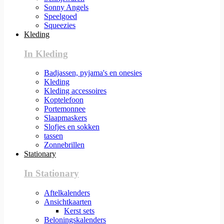
Sonny Angels
Speelgoed
Squeezies
Kleding
In Kleding
Badjassen, pyjama's en onesies
Kleding
Kleding accessoires
Koptelefoon
Portemonnee
Slaapmaskers
Slofjes en sokken
tassen
Zonnebrillen
Stationary
In Stationary
Aftelkalenders
Ansichtkaarten
Kerst sets
Beloningskalenders