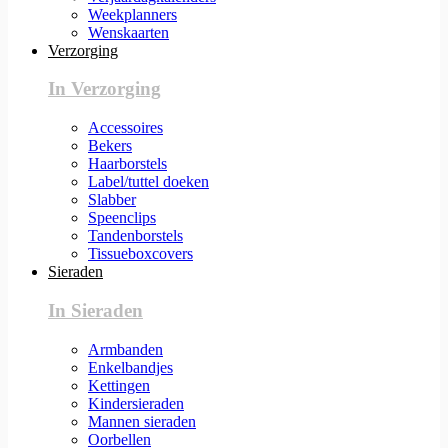
Weekplanners
Wenskaarten
Verzorging
In Verzorging
Accessoires
Bekers
Haarborstels
Label/tuttel doeken
Slabber
Speenclips
Tandenborstels
Tissueboxcovers
Sieraden
In Sieraden
Armbanden
Enkelbandjes
Kettingen
Kindersieraden
Mannen sieraden
Oorbellen