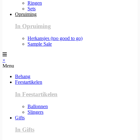
Ringen
Sets
Opruiming
In Opruiming
Herkansjes (too good to go)
Sample Sale
×
Menu
Behang
Feestartikelen
In Feestartikelen
Ballonnen
Slingers
Gifts
In Gifts