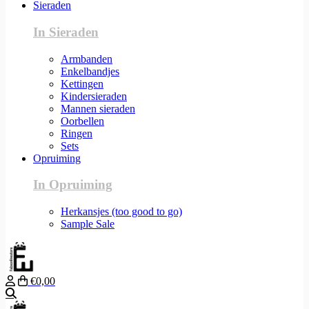
Sieraden
In Sieraden
Armbanden
Enkelbandjes
Kettingen
Kindersieraden
Mannen sieraden
Oorbellen
Ringen
Sets
Opruiming
In Opruiming
Herkansjes (too good to go)
Sample Sale
€0,00
Zoeken