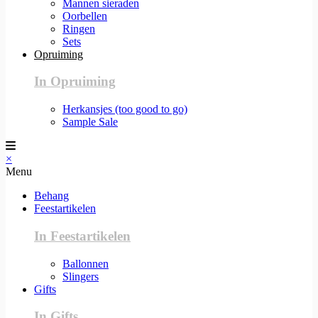
Mannen sieraden
Oorbellen
Ringen
Sets
Opruiming
In Opruiming
Herkansjes (too good to go)
Sample Sale
×
Menu
Behang
Feestartikelen
In Feestartikelen
Ballonnen
Slingers
Gifts
In Gifts