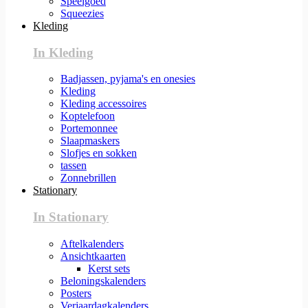
Speelgoed
Squeezies
Kleding
In Kleding
Badjassen, pyjama's en onesies
Kleding
Kleding accessoires
Koptelefoon
Portemonnee
Slaapmaskers
Slofjes en sokken
tassen
Zonnebrillen
Stationary
In Stationary
Aftelkalenders
Ansichtkaarten
Kerst sets
Beloningskalenders
Posters
Verjaardagkalenders