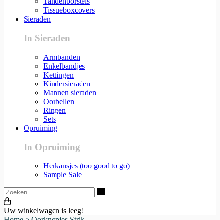
Tandenborstels
Tissueboxcovers
Sieraden
In Sieraden
Armbanden
Enkelbandjes
Kettingen
Kindersieraden
Mannen sieraden
Oorbellen
Ringen
Sets
Opruiming
In Opruiming
Herkansjes (too good to go)
Sample Sale
Zoeken
Uw winkelwagen is leeg!
Home
>
Oorknopjes Strik