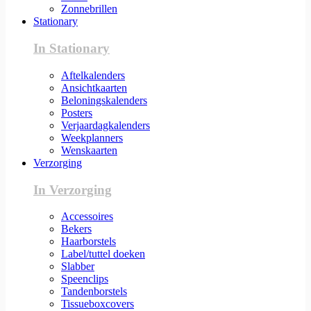
Zonnebrillen
Stationary
In Stationary
Aftelkalenders
Ansichtkaarten
Beloningskalenders
Posters
Verjaardagkalenders
Weekplanners
Wenskaarten
Verzorging
In Verzorging
Accessoires
Bekers
Haarborstels
Label/tuttel doeken
Slabber
Speenclips
Tandenborstels
Tissueboxcovers