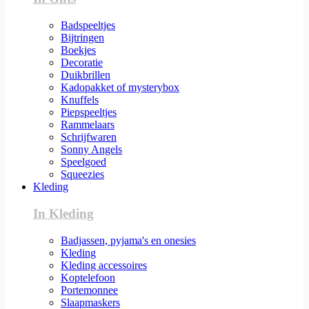
Badspeeltjes
Bijtringen
Boekjes
Decoratie
Duikbrillen
Kadopakket of mysterybox
Knuffels
Piepspeeltjes
Rammelaars
Schrijfwaren
Sonny Angels
Speelgoed
Squeezies
Kleding
In Kleding
Badjassen, pyjama's en onesies
Kleding
Kleding accessoires
Koptelefoon
Portemonnee
Slaapmaskers