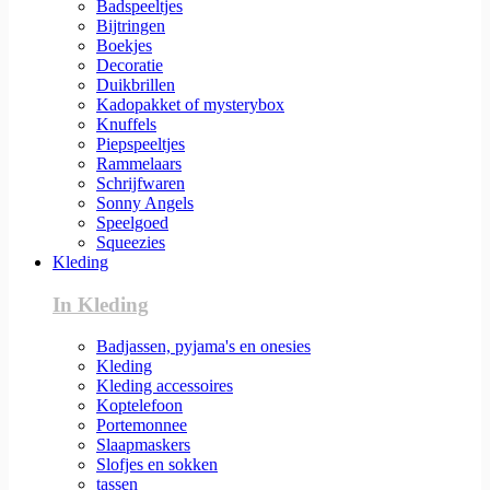
Badspeeltjes
Bijtringen
Boekjes
Decoratie
Duikbrillen
Kadopakket of mysterybox
Knuffels
Piepspeeltjes
Rammelaars
Schrijfwaren
Sonny Angels
Speelgoed
Squeezies
Kleding
In Kleding
Badjassen, pyjama's en onesies
Kleding
Kleding accessoires
Koptelefoon
Portemonnee
Slaapmaskers
Slofjes en sokken
tassen