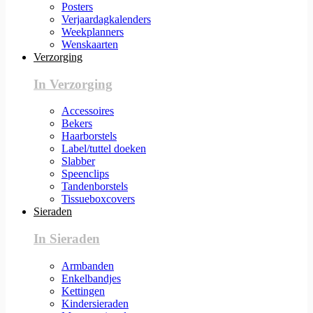
Posters
Verjaardagkalenders
Weekplanners
Wenskaarten
Verzorging
In Verzorging
Accessoires
Bekers
Haarborstels
Label/tuttel doeken
Slabber
Speenclips
Tandenborstels
Tissueboxcovers
Sieraden
In Sieraden
Armbanden
Enkelbandjes
Kettingen
Kindersieraden