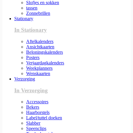
Slofjes en sokken
tassen
Zonnebrillen
Stationary
In Stationary
Aftelkalenders
Ansichtkaarten
Beloningskalenders
Posters
Verjaardagkalenders
Weekplanners
Wenskaarten
Verzorging
In Verzorging
Accessoires
Bekers
Haarborstels
Label/tuttel doeken
Slabber
Speenclips