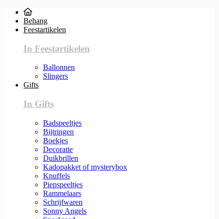
Behang
Feestartikelen
In Feestartikelen
Ballonnen
Slingers
Gifts
In Gifts
Badspeeltjes
Bijtringen
Boekjes
Decoratie
Duikbrillen
Kadopakket of mysterybox
Knuffels
Piepspeeltjes
Rammelaars
Schrijfwaren
Sonny Angels