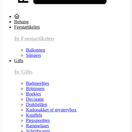
Behang
Feestartikelen
In Feestartikelen
Ballonnen
Slingers
Gifts
In Gifts
Badspeeltjes
Bijtringen
Boekjes
Decoratie
Duikbrillen
Kadopakket of mysterybox
Knuffels
Piepspeeltjes
Rammelaars
Schrijfwaren