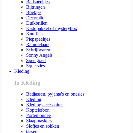
Badspeeltjes
Bijtringen
Boekjes
Decoratie
Duikbrillen
Kadopakket of mysterybox
Knuffels
Piepspeeltjes
Rammelaars
Schrijfwaren
Sonny Angels
Speelgoed
Squeezies
Kleding
In Kleding
Badjassen, pyjama's en onesies
Kleding
Kleding accessoires
Koptelefoon
Portemonnee
Slaapmaskers
Slofjes en sokken
tassen