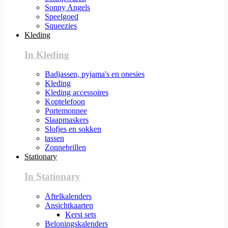
Sonny Angels
Speelgoed
Squeezies
Kleding
In Kleding
Badjassen, pyjama's en onesies
Kleding
Kleding accessoires
Koptelefoon
Portemonnee
Slaapmaskers
Slofjes en sokken
tassen
Zonnebrillen
Stationary
In Stationary
Aftelkalenders
Ansichtkaarten
Kerst sets
Beloningskalenders