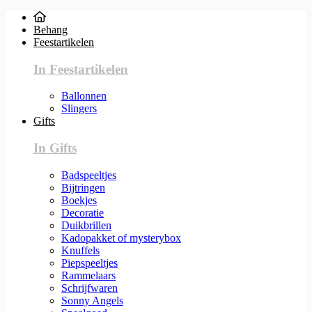
Behang
Feestartikelen
In Feestartikelen
Ballonnen
Slingers
Gifts
In Gifts
Badspeeltjes
Bijtringen
Boekjes
Decoratie
Duikbrillen
Kadopakket of mysterybox
Knuffels
Piepspeeltjes
Rammelaars
Schrijfwaren
Sonny Angels