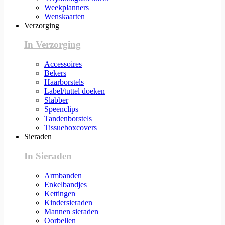
Weekplanners
Wenskaarten
Verzorging
In Verzorging
Accessoires
Bekers
Haarborstels
Label/tuttel doeken
Slabber
Speenclips
Tandenborstels
Tissueboxcovers
Sieraden
In Sieraden
Armbanden
Enkelbandjes
Kettingen
Kindersieraden
Mannen sieraden
Oorbellen