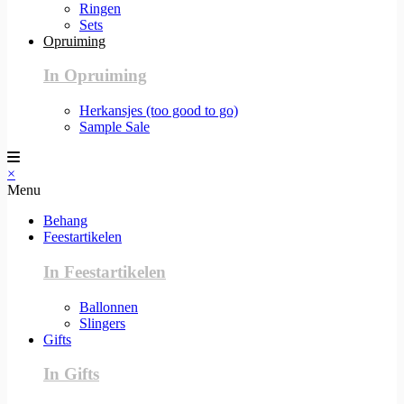
Ringen
Sets
Opruiming
In Opruiming
Herkansjes (too good to go)
Sample Sale
×
Menu
Behang
Feestartikelen
In Feestartikelen
Ballonnen
Slingers
Gifts
In Gifts