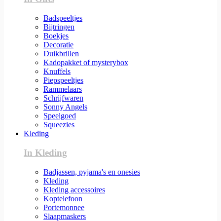
Badspeeltjes
Bijtringen
Boekjes
Decoratie
Duikbrillen
Kadopakket of mysterybox
Knuffels
Piepspeeltjes
Rammelaars
Schrijfwaren
Sonny Angels
Speelgoed
Squeezies
Kleding
In Kleding
Badjassen, pyjama's en onesies
Kleding
Kleding accessoires
Koptelefoon
Portemonnee
Slaapmaskers