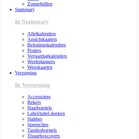
Zonnebrillen
Stationary
In Stationary
Aftelkalenders
Ansichtkaarten
Beloningskalenders
Posters
Verjaardagkalenders
Weekplanners
Wenskaarten
Verzorging
In Verzorging
Accessoires
Bekers
Haarborstels
Label/tuttel doeken
Slabber
Speenclips
Tandenborstels
Tissueboxcovers