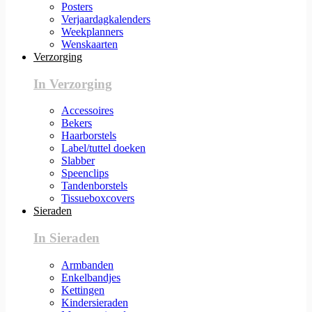
Posters
Verjaardagkalenders
Weekplanners
Wenskaarten
Verzorging
In Verzorging
Accessoires
Bekers
Haarborstels
Label/tuttel doeken
Slabber
Speenclips
Tandenborstels
Tissueboxcovers
Sieraden
In Sieraden
Armbanden
Enkelbandjes
Kettingen
Kindersieraden