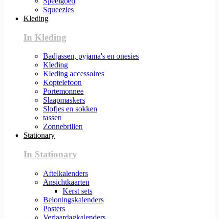
Speelgoed
Squeezies
Kleding
In Kleding
Badjassen, pyjama's en onesies
Kleding
Kleding accessoires
Koptelefoon
Portemonnee
Slaapmaskers
Slofjes en sokken
tassen
Zonnebrillen
Stationary
In Stationary
Aftelkalenders
Ansichtkaarten
Kerst sets
Beloningskalenders
Posters
Verjaardagkalenders