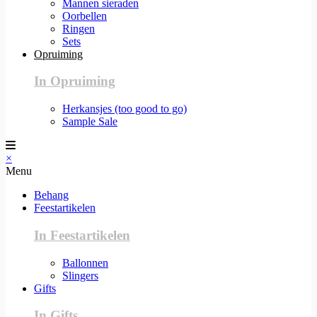
Mannen sieraden
Oorbellen
Ringen
Sets
Opruiming
In Opruiming
Herkansjes (too good to go)
Sample Sale
×
Menu
Behang
Feestartikelen
In Feestartikelen
Ballonnen
Slingers
Gifts
In Gifts