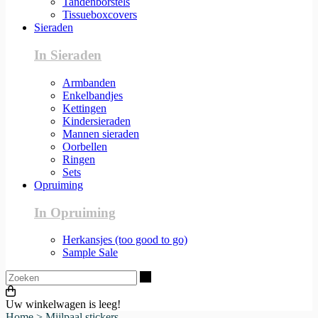
Tandenborstels
Tissueboxcovers
Sieraden
In Sieraden
Armbanden
Enkelbandjes
Kettingen
Kindersieraden
Mannen sieraden
Oorbellen
Ringen
Sets
Opruiming
In Opruiming
Herkansjes (too good to go)
Sample Sale
Zoeken
Uw winkelwagen is leeg!
Home
>
Mijlpaal stickers