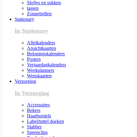
Slofjes en sokken
tassen
Zonnebrillen
Stationary
In Stationary
Aftelkalenders
Ansichtkaarten
Beloningskalenders
Posters
Verjaardagkalenders
Weekplanners
Wenskaarten
Verzorging
In Verzorging
Accessoires
Bekers
Haarborstels
Label/tuttel doeken
Slabber
Speenclips