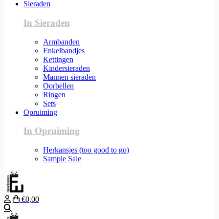
Sieraden
In Sieraden
Armbanden
Enkelbandjes
Kettingen
Kindersieraden
Mannen sieraden
Oorbellen
Ringen
Sets
Opruiming
In Opruiming
Herkansjes (too good to go)
Sample Sale
€0,00
Zoeken