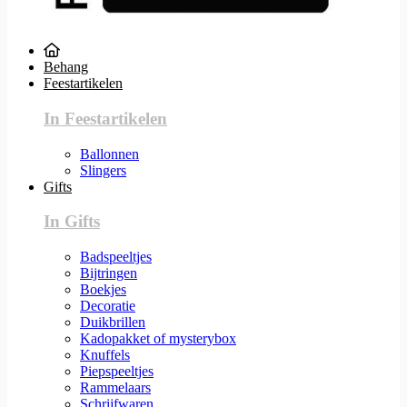
Behang
Feestartikelen
In Feestartikelen
Ballonnen
Slingers
Gifts
In Gifts
Badspeeltjes
Bijtringen
Boekjes
Decoratie
Duikbrillen
Kadopakket of mysterybox
Knuffels
Piepspeeltjes
Rammelaars
Schrijfwaren