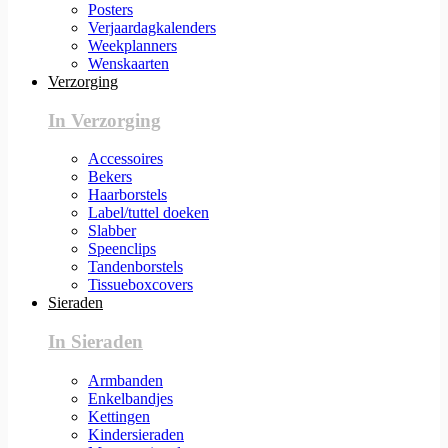
Posters
Verjaardagkalenders
Weekplanners
Wenskaarten
Verzorging
In Verzorging
Accessoires
Bekers
Haarborstels
Label/tuttel doeken
Slabber
Speenclips
Tandenborstels
Tissueboxcovers
Sieraden
In Sieraden
Armbanden
Enkelbandjes
Kettingen
Kindersieraden