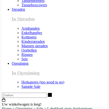
Tandenborstels
Tissueboxcovers
Sieraden
In Sieraden
Armbanden
Enkelbandjes
Kettingen
Kindersieraden
Mannen sieraden
Oorbellen
Ringen
Sets
Opruiming
In Opruiming
Herkansjes (too good to go)
Sample Sale
Zoeken
Uw winkelwagen is leeg!
Home
>
Opruiming
>
Sale
>
Labeldoek muis donkergroen