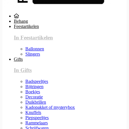
Behang
Feestartikelen
In Feestartikelen
Ballonnen
Slingers
Gifts
In Gifts
Badspeeltjes
Bijtringen
Boekjes
Decoratie
Duikbrillen
Kadopakket of mysterybox
Knuffels
Piepspeeltjes
Rammelaars
Schrijfwaren