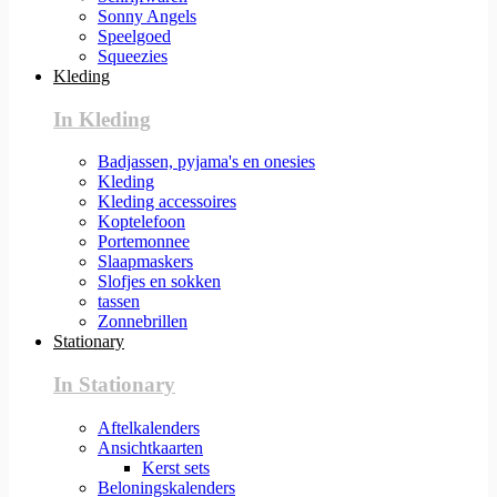
Sonny Angels
Speelgoed
Squeezies
Kleding
In Kleding
Badjassen, pyjama's en onesies
Kleding
Kleding accessoires
Koptelefoon
Portemonnee
Slaapmaskers
Slofjes en sokken
tassen
Zonnebrillen
Stationary
In Stationary
Aftelkalenders
Ansichtkaarten
Kerst sets
Beloningskalenders