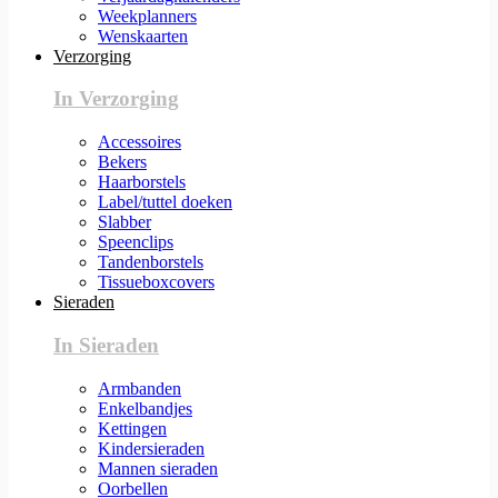
Weekplanners
Wenskaarten
Verzorging
In Verzorging
Accessoires
Bekers
Haarborstels
Label/tuttel doeken
Slabber
Speenclips
Tandenborstels
Tissueboxcovers
Sieraden
In Sieraden
Armbanden
Enkelbandjes
Kettingen
Kindersieraden
Mannen sieraden
Oorbellen