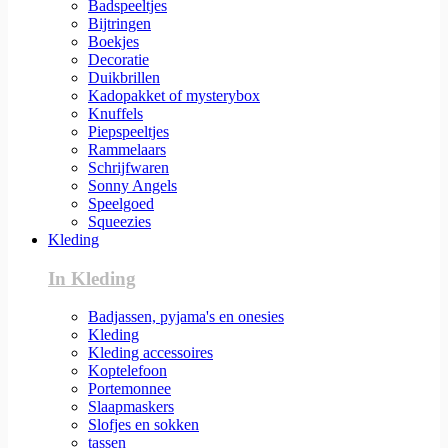
Badspeeltjes
Bijtringen
Boekjes
Decoratie
Duikbrillen
Kadopakket of mysterybox
Knuffels
Piepspeeltjes
Rammelaars
Schrijfwaren
Sonny Angels
Speelgoed
Squeezies
Kleding
In Kleding
Badjassen, pyjama's en onesies
Kleding
Kleding accessoires
Koptelefoon
Portemonnee
Slaapmaskers
Slofjes en sokken
tassen