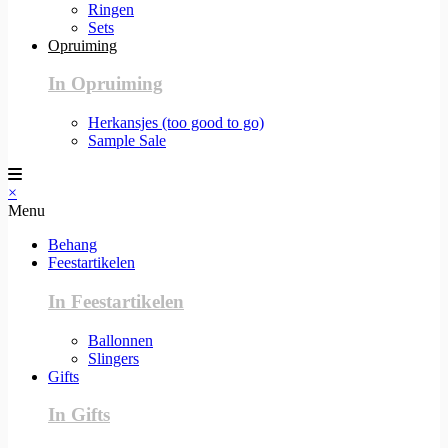
Ringen
Sets
Opruiming
In Opruiming
Herkansjes (too good to go)
Sample Sale
×
Menu
Behang
Feestartikelen
In Feestartikelen
Ballonnen
Slingers
Gifts
In Gifts