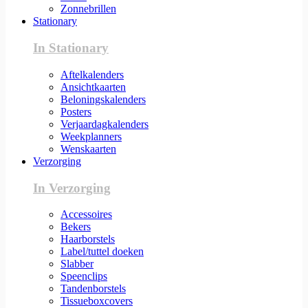
Zonnebrillen
Stationary
In Stationary
Aftelkalenders
Ansichtkaarten
Beloningskalenders
Posters
Verjaardagkalenders
Weekplanners
Wenskaarten
Verzorging
In Verzorging
Accessoires
Bekers
Haarborstels
Label/tuttel doeken
Slabber
Speenclips
Tandenborstels
Tissueboxcovers