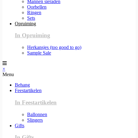
Mannen sieraden
Oorbellen
Ringen
Sets
Opruiming
In Opruiming
Herkansjes (too good to go)
Sample Sale
×
Menu
Behang
Feestartikelen
In Feestartikelen
Ballonnen
Slingers
Gifts
In Gifts