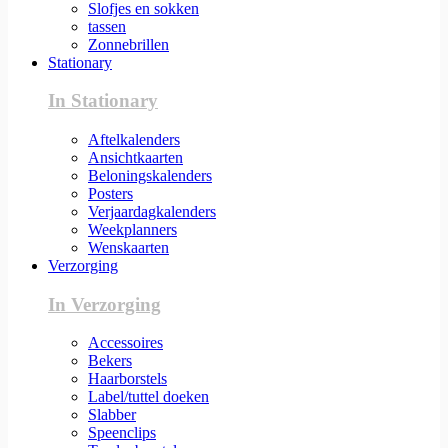
Slofjes en sokken
tassen
Zonnebrillen
Stationary
In Stationary
Aftelkalenders
Ansichtkaarten
Beloningskalenders
Posters
Verjaardagkalenders
Weekplanners
Wenskaarten
Verzorging
In Verzorging
Accessoires
Bekers
Haarborstels
Label/tuttel doeken
Slabber
Speenclips