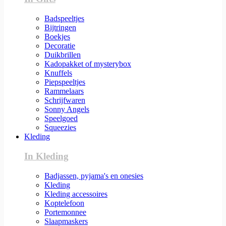
Badspeeltjes
Bijtringen
Boekjes
Decoratie
Duikbrillen
Kadopakket of mysterybox
Knuffels
Piepspeeltjes
Rammelaars
Schrijfwaren
Sonny Angels
Speelgoed
Squeezies
Kleding
In Kleding
Badjassen, pyjama's en onesies
Kleding
Kleding accessoires
Koptelefoon
Portemonnee
Slaapmaskers