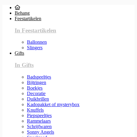
Behang
Feestartikelen
In Feestartikelen
Ballonnen
Slingers
Gifts
In Gifts
Badspeeltjes
Bijtringen
Boekjes
Decoratie
Duikbrillen
Kadopakket of mysterybox
Knuffels
Piepspeeltjes
Rammelaars
Schrijfwaren
Sonny Angels