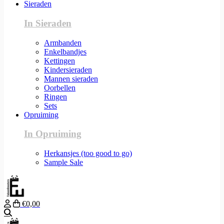
Sieraden
In Sieraden
Armbanden
Enkelbandjes
Kettingen
Kindersieraden
Mannen sieraden
Oorbellen
Ringen
Sets
Opruiming
In Opruiming
Herkansjes (too good to go)
Sample Sale
€0,00
Zoeken