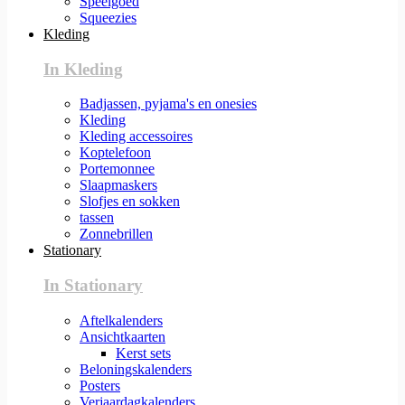
Speelgoed
Squeezies
Kleding
In Kleding
Badjassen, pyjama's en onesies
Kleding
Kleding accessoires
Koptelefoon
Portemonnee
Slaapmaskers
Slofjes en sokken
tassen
Zonnebrillen
Stationary
In Stationary
Aftelkalenders
Ansichtkaarten
Kerst sets
Beloningskalenders
Posters
Verjaardagkalenders