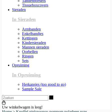
Tandenborstels
Tissueboxcovers
Sieraden
In Sieraden
Armbanden
Enkelbandjes
Kettingen
Kindersieraden
Mannen sieraden
Oorbellen
Ringen
Sets
Opruiming
In Opruiming
Herkansjes (too good to go)
Sample Sale
Zoeken
Uw winkelwagen is leeg!
Home
>
Knuffel pinknounou pompom polarbeer roze