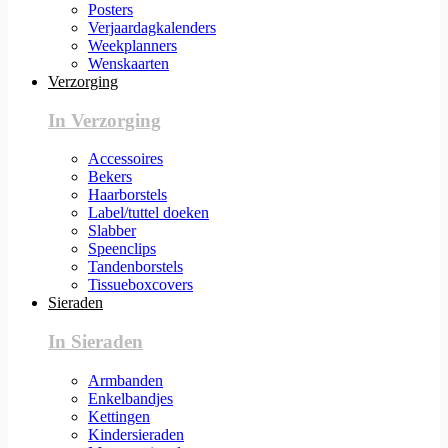
Posters
Verjaardagkalenders
Weekplanners
Wenskaarten
Verzorging
In Verzorging
Accessoires
Bekers
Haarborstels
Label/tuttel doeken
Slabber
Speenclips
Tandenborstels
Tissueboxcovers
Sieraden
In Sieraden
Armbanden
Enkelbandjes
Kettingen
Kindersieraden