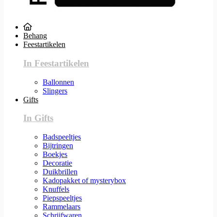
Behang
Feestartikelen
In Feestartikelen
Ballonnen
Slingers
Gifts
In Gifts
Badspeeltjes
Bijtringen
Boekjes
Decoratie
Duikbrillen
Kadopakket of mysterybox
Knuffels
Piepspeeltjes
Rammelaars
Schrijfwaren