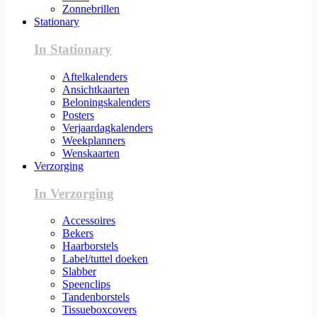
Zonnebrillen
Stationary
In Stationary
Aftelkalenders
Ansichtkaarten
Beloningskalenders
Posters
Verjaardagkalenders
Weekplanners
Wenskaarten
Verzorging
In Verzorging
Accessoires
Bekers
Haarborstels
Label/tuttel doeken
Slabber
Speenclips
Tandenborstels
Tissueboxcovers