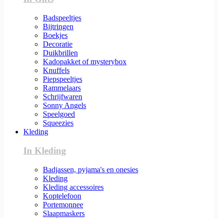
Badspeeltjes
Bijtringen
Boekjes
Decoratie
Duikbrillen
Kadopakket of mysterybox
Knuffels
Piepspeeltjes
Rammelaars
Schrijfwaren
Sonny Angels
Speelgoed
Squeezies
Kleding
In Kleding
Badjassen, pyjama's en onesies
Kleding
Kleding accessoires
Koptelefoon
Portemonnee
Slaapmaskers