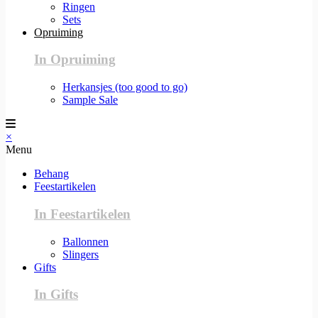
Ringen
Sets
Opruiming
In Opruiming
Herkansjes (too good to go)
Sample Sale
×
Menu
Behang
Feestartikelen
In Feestartikelen
Ballonnen
Slingers
Gifts
In Gifts