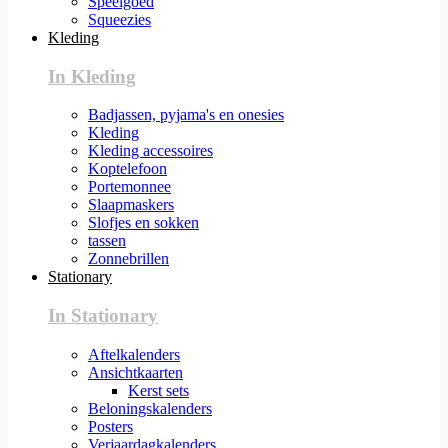
Speelgoed
Squeezies
Kleding
In Kleding
Badjassen, pyjama's en onesies
Kleding
Kleding accessoires
Koptelefoon
Portemonnee
Slaapmaskers
Slofjes en sokken
tassen
Zonnebrillen
Stationary
In Stationary
Aftelkalenders
Ansichtkaarten
Kerst sets
Beloningskalenders
Posters
Verjaardagkalenders