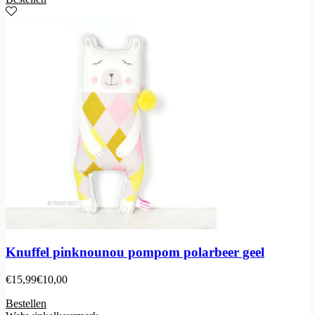
Knuffel pinknounou pompom polarbeer geel
€
15,99
€
10,00
Bestellen