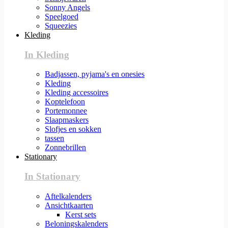
Sonny Angels
Speelgoed
Squeezies
Kleding
In Kleding
Badjassen, pyjama's en onesies
Kleding
Kleding accessoires
Koptelefoon
Portemonnee
Slaapmaskers
Slofjes en sokken
tassen
Zonnebrillen
Stationary
In Stationary
Aftelkalenders
Ansichtkaarten
Kerst sets
Beloningskalenders