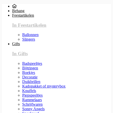
Behang
Feestartikelen
In Feestartikelen
Ballonnen
Slingers
Gifts
In Gifts
Badspeeltjes
Bijtringen
Boekjes
Decoratie
Duikbrillen
Kadopakket of mysterybox
Knuffels
Piepspeeltjes
Rammelaars
Schrijfwaren
Sonny Angels