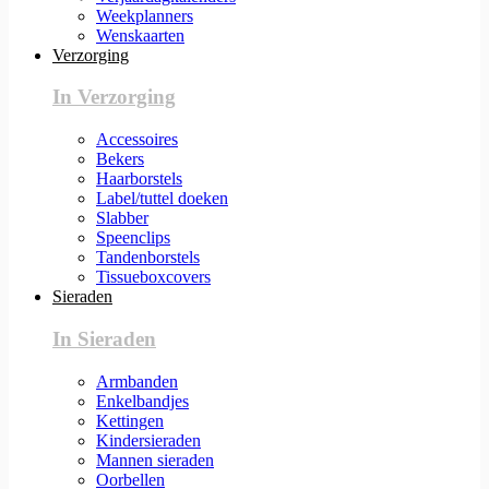
Weekplanners
Wenskaarten
Verzorging
In Verzorging
Accessoires
Bekers
Haarborstels
Label/tuttel doeken
Slabber
Speenclips
Tandenborstels
Tissueboxcovers
Sieraden
In Sieraden
Armbanden
Enkelbandjes
Kettingen
Kindersieraden
Mannen sieraden
Oorbellen