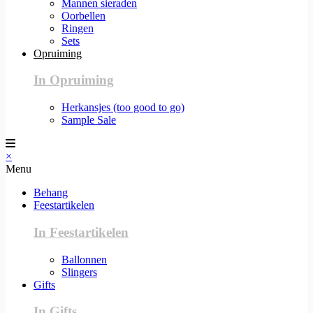
Mannen sieraden
Oorbellen
Ringen
Sets
Opruiming
In Opruiming
Herkansjes (too good to go)
Sample Sale
×
Menu
Behang
Feestartikelen
In Feestartikelen
Ballonnen
Slingers
Gifts
In Gifts