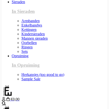
Sieraden
In Sieraden
Armbanden
Enkelbandjes
Kettingen
Kindersieraden
Mannen sieraden
Oorbellen
Ringen
Sets
Opruiming
In Opruiming
Herkansjes (too good to go)
Sample Sale
€0,00
Zoeken