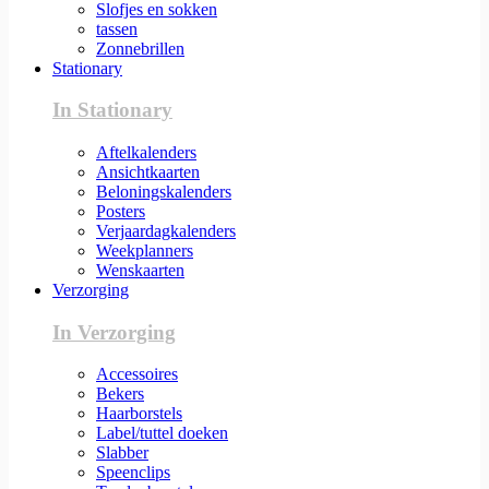
Slofjes en sokken
tassen
Zonnebrillen
Stationary
In Stationary
Aftelkalenders
Ansichtkaarten
Beloningskalenders
Posters
Verjaardagkalenders
Weekplanners
Wenskaarten
Verzorging
In Verzorging
Accessoires
Bekers
Haarborstels
Label/tuttel doeken
Slabber
Speenclips