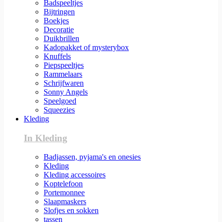
Badspeeltjes
Bijtringen
Boekjes
Decoratie
Duikbrillen
Kadopakket of mysterybox
Knuffels
Piepspeeltjes
Rammelaars
Schrijfwaren
Sonny Angels
Speelgoed
Squeezies
Kleding
In Kleding
Badjassen, pyjama's en onesies
Kleding
Kleding accessoires
Koptelefoon
Portemonnee
Slaapmaskers
Slofjes en sokken
tassen