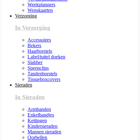
Weekplanners
Wenskaarten
Verzorging
In Verzorging
Accessoires
Bekers
Haarborstels
Label/tuttel doeken
Slabber
Speenclips
Tandenborstels
Tissueboxcovers
Sieraden
In Sieraden
Armbanden
Enkelbandjes
Kettingen
Kindersieraden
Mannen sieraden
Oorbellen