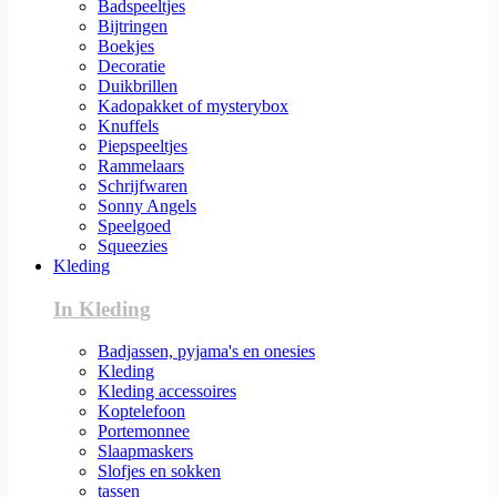
Badspeeltjes
Bijtringen
Boekjes
Decoratie
Duikbrillen
Kadopakket of mysterybox
Knuffels
Piepspeeltjes
Rammelaars
Schrijfwaren
Sonny Angels
Speelgoed
Squeezies
Kleding
In Kleding
Badjassen, pyjama's en onesies
Kleding
Kleding accessoires
Koptelefoon
Portemonnee
Slaapmaskers
Slofjes en sokken
tassen