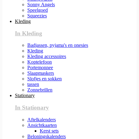
Sonny Angels
Speelgoed
Squeezies
Kleding
In Kleding
Badjassen, pyjama's en onesies
Kleding
Kleding accessoires
Koptelefoon
Portemonnee
Slaapmaskers
Slofjes en sokken
tassen
Zonnebrillen
Stationary
In Stationary
Aftelkalenders
Ansichtkaarten
Kerst sets
Beloningskalenders