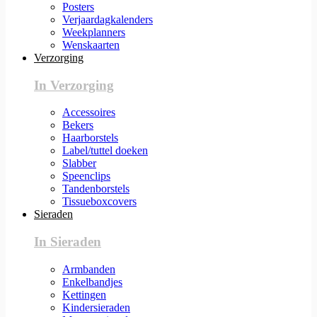
Posters
Verjaardagkalenders
Weekplanners
Wenskaarten
Verzorging
In Verzorging
Accessoires
Bekers
Haarborstels
Label/tuttel doeken
Slabber
Speenclips
Tandenborstels
Tissueboxcovers
Sieraden
In Sieraden
Armbanden
Enkelbandjes
Kettingen
Kindersieraden