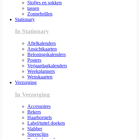
Slofjes en sokken
tassen
Zonnebrillen
Stationary
In Stationary
Aftelkalenders
Ansichtkaarten
Beloningskalenders
Posters
Verjaardagkalenders
Weekplanners
Wenskaarten
Verzorging
In Verzorging
Accessoires
Bekers
Haarborstels
Label/tuttel doeken
Slabber
Speenclips