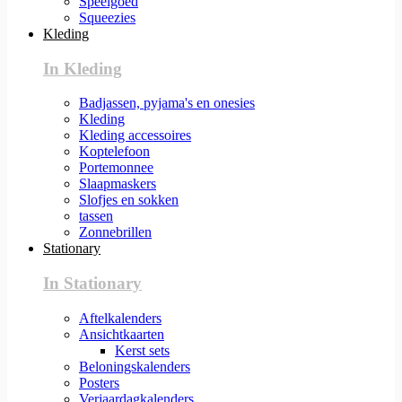
Speelgoed
Squeezies
Kleding
In Kleding
Badjassen, pyjama's en onesies
Kleding
Kleding accessoires
Koptelefoon
Portemonnee
Slaapmaskers
Slofjes en sokken
tassen
Zonnebrillen
Stationary
In Stationary
Aftelkalenders
Ansichtkaarten
Kerst sets
Beloningskalenders
Posters
Verjaardagkalenders