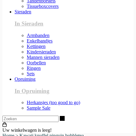
Tandenborstels
Tissueboxcovers
Sieraden
In Sieraden
Armbanden
Enkelbandjes
Kettingen
Kindersieraden
Mannen sieraden
Oorbellen
Ringen
Sets
Opruiming
In Opruiming
Herkansjes (too good to go)
Sample Sale
Zoeken
Uw winkelwagen is leeg!
Home
>
Kawaii knuffel pinguin bubbletea