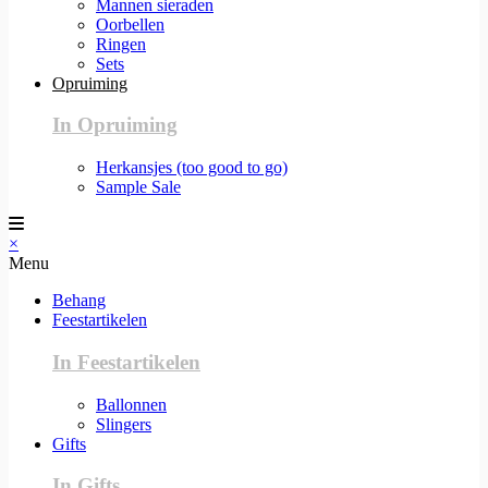
Mannen sieraden
Oorbellen
Ringen
Sets
Opruiming
In Opruiming
Herkansjes (too good to go)
Sample Sale
×
Menu
Behang
Feestartikelen
In Feestartikelen
Ballonnen
Slingers
Gifts
In Gifts