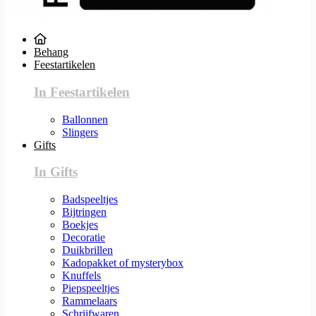
Behang
Feestartikelen
In Feestartikelen
Ballonnen
Slingers
Gifts
In Gifts
Badspeeltjes
Bijtringen
Boekjes
Decoratie
Duikbrillen
Kadopakket of mysterybox
Knuffels
Piepspeeltjes
Rammelaars
Schrijfwaren