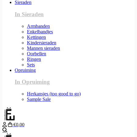
Sieraden
In Sieraden
Armbanden
Enkelbandjes
Kettingen
Kindersieraden
Mannen sieraden
Oorbellen
Ringen
Sets
Opruiming
In Opruiming
Herkansjes (too good to go)
Sample Sale
€0,00
Zoeken