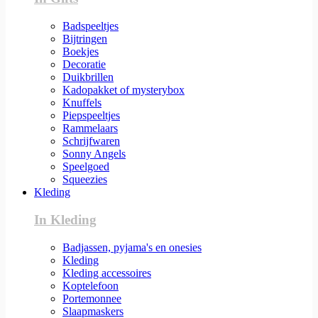
Badspeeltjes
Bijtringen
Boekjes
Decoratie
Duikbrillen
Kadopakket of mysterybox
Knuffels
Piepspeeltjes
Rammelaars
Schrijfwaren
Sonny Angels
Speelgoed
Squeezies
Kleding
In Kleding
Badjassen, pyjama's en onesies
Kleding
Kleding accessoires
Koptelefoon
Portemonnee
Slaapmaskers