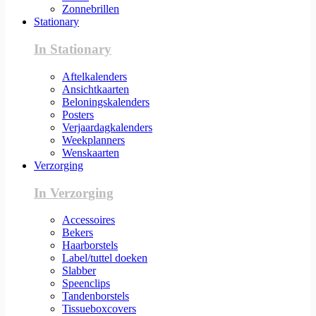
Zonnebrillen
Stationary
In Stationary
Aftelkalenders
Ansichtkaarten
Beloningskalenders
Posters
Verjaardagkalenders
Weekplanners
Wenskaarten
Verzorging
In Verzorging
Accessoires
Bekers
Haarborstels
Label/tuttel doeken
Slabber
Speenclips
Tandenborstels
Tissueboxcovers