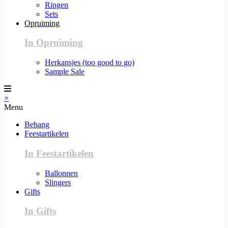
Ringen
Sets
Opruiming
In Opruiming
Herkansjes (too good to go)
Sample Sale
×
Menu
Behang
Feestartikelen
In Feestartikelen
Ballonnen
Slingers
Gifts
In Gifts