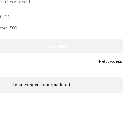
niet beoordeeld
€13,21
nten:
500
Bestellen
Niet op voorraad
d
Te ontvangen spaarpunten:
1