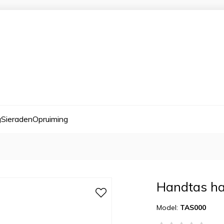
g
Sieraden
Opruiming
Handtas ha
Model:
TAS000