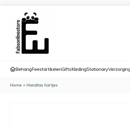
Behang
Feestartikelen
Gifts
Kleding
Stationary
Verzorgin
Home
>
Handtas hartjes