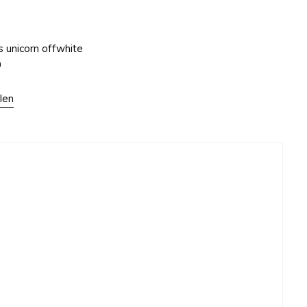
 unicorn offwhite
9
len