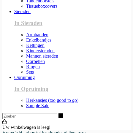
Tandenborstels
Tissueboxcovers
Sieraden
In Sieraden
Armbanden
Enkelbandjes
Kettingen
Kindersieraden
Mannen sieraden
Oorbellen
Ringen
Sets
Opruiming
In Opruiming
Herkansjes (too good to go)
Sample Sale
Zoeken
Uw winkelwagen is leeg!
Home
>
Haarborstel handmodel glitters roze