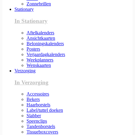
Zonnebrillen
Stationary
In Stationary
Aftelkalenders
Ansichtkaarten
Beloningskalenders
Posters
Verjaardagkalenders
Weekplanners
Wenskaarten
Verzorging
In Verzorging
Accessoires
Bekers
Haarborstels
Label/tuttel doeken
Slabber
Speenclips
Tandenborstels
Tissueboxcovers