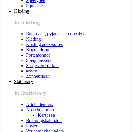
Speelgoed
Squeezies
Kleding
In Kleding
Badjassen, pyjama's en onesies
Kleding
Kleding accessoires
Koptelefoon
Portemonnee
Slaapmaskers
Slofjes en sokken
tassen
Zonnebrillen
Stationary
In Stationary
Aftelkalenders
Ansichtkaarten
Kerst sets
Beloningskalenders
Posters
Verjaardagkalenders