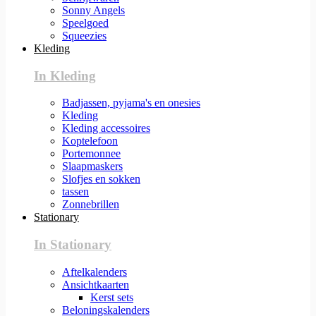
Sonny Angels
Speelgoed
Squeezies
Kleding
In Kleding
Badjassen, pyjama's en onesies
Kleding
Kleding accessoires
Koptelefoon
Portemonnee
Slaapmaskers
Slofjes en sokken
tassen
Zonnebrillen
Stationary
In Stationary
Aftelkalenders
Ansichtkaarten
Kerst sets
Beloningskalenders