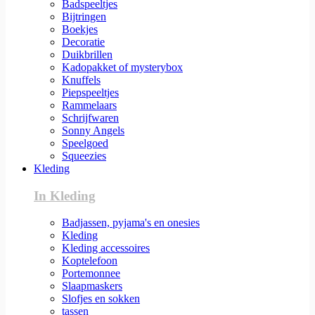
Badspeeltjes
Bijtringen
Boekjes
Decoratie
Duikbrillen
Kadopakket of mysterybox
Knuffels
Piepspeeltjes
Rammelaars
Schrijfwaren
Sonny Angels
Speelgoed
Squeezies
Kleding
In Kleding
Badjassen, pyjama's en onesies
Kleding
Kleding accessoires
Koptelefoon
Portemonnee
Slaapmaskers
Slofjes en sokken
tassen