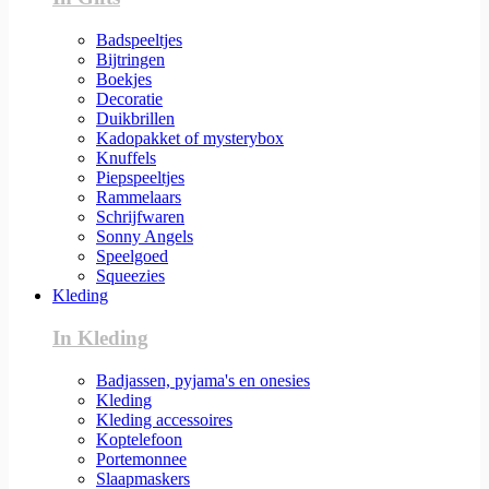
Badspeeltjes
Bijtringen
Boekjes
Decoratie
Duikbrillen
Kadopakket of mysterybox
Knuffels
Piepspeeltjes
Rammelaars
Schrijfwaren
Sonny Angels
Speelgoed
Squeezies
Kleding
In Kleding
Badjassen, pyjama's en onesies
Kleding
Kleding accessoires
Koptelefoon
Portemonnee
Slaapmaskers