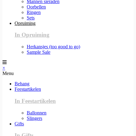
Mannen sieraden
Oorbellen
Ringen
Sets
Opruiming
In Opruiming
Herkansjes (too good to go)
Sample Sale
×
Menu
Behang
Feestartikelen
In Feestartikelen
Ballonnen
Slingers
Gifts
In Gifts