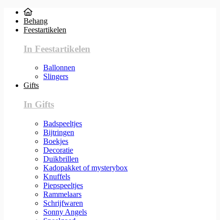
Behang
Feestartikelen
In Feestartikelen
Ballonnen
Slingers
Gifts
In Gifts
Badspeeltjes
Bijtringen
Boekjes
Decoratie
Duikbrillen
Kadopakket of mysterybox
Knuffels
Piepspeeltjes
Rammelaars
Schrijfwaren
Sonny Angels