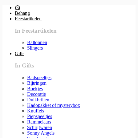
Behang
Feestartikelen
In Feestartikelen
Ballonnen
Slingers
Gifts
In Gifts
Badspeeltjes
Bijtringen
Boekjes
Decoratie
Duikbrillen
Kadopakket of mysterybox
Knuffels
Piepspeeltjes
Rammelaars
Schrijfwaren
Sonny Angels