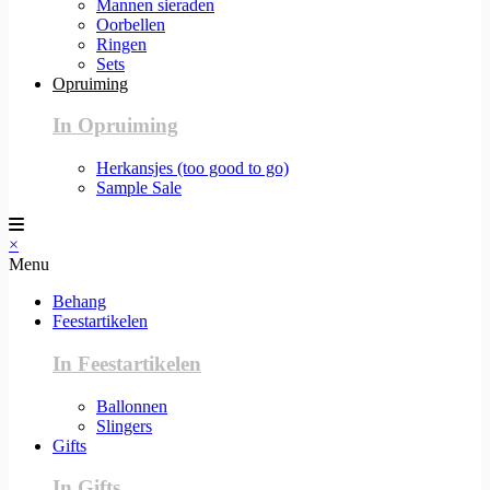
Mannen sieraden
Oorbellen
Ringen
Sets
Opruiming
In Opruiming
Herkansjes (too good to go)
Sample Sale
×
Menu
Behang
Feestartikelen
In Feestartikelen
Ballonnen
Slingers
Gifts
In Gifts