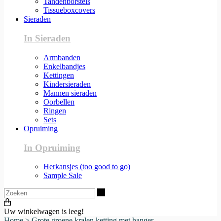
Tandenborstels
Tissueboxcovers
Sieraden
In Sieraden
Armbanden
Enkelbandjes
Kettingen
Kindersieraden
Mannen sieraden
Oorbellen
Ringen
Sets
Opruiming
In Opruiming
Herkansjes (too good to go)
Sample Sale
Zoeken
Uw winkelwagen is leeg!
Home
>
Grote groene kralen ketting met hanger