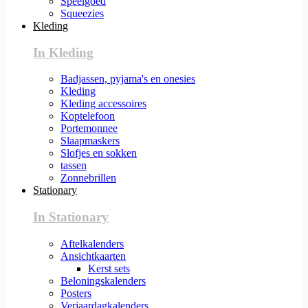
Speelgoed
Squeezies
Kleding
In Kleding
Badjassen, pyjama's en onesies
Kleding
Kleding accessoires
Koptelefoon
Portemonnee
Slaapmaskers
Slofjes en sokken
tassen
Zonnebrillen
Stationary
In Stationary
Aftelkalenders
Ansichtkaarten
Kerst sets
Beloningskalenders
Posters
Verjaardagkalenders