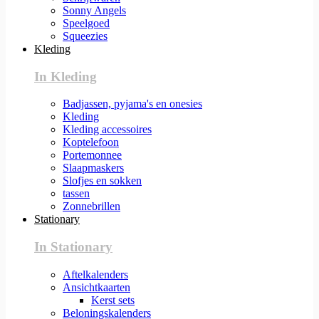
Sonny Angels
Speelgoed
Squeezies
Kleding
In Kleding
Badjassen, pyjama's en onesies
Kleding
Kleding accessoires
Koptelefoon
Portemonnee
Slaapmaskers
Slofjes en sokken
tassen
Zonnebrillen
Stationary
In Stationary
Aftelkalenders
Ansichtkaarten
Kerst sets
Beloningskalenders