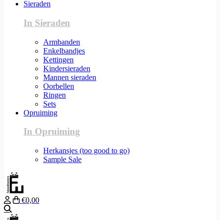
Sieraden
In Sieraden
Armbanden
Enkelbandjes
Kettingen
Kindersieraden
Mannen sieraden
Oorbellen
Ringen
Sets
Opruiming
In Opruiming
Herkansjes (too good to go)
Sample Sale
€0,00
Zoeken