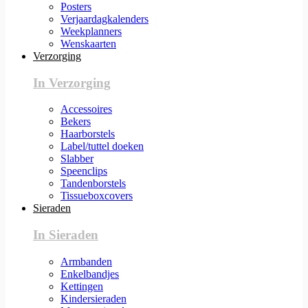
Posters
Verjaardagkalenders
Weekplanners
Wenskaarten
Verzorging
In Verzorging
Accessoires
Bekers
Haarborstels
Label/tuttel doeken
Slabber
Speenclips
Tandenborstels
Tissueboxcovers
Sieraden
In Sieraden
Armbanden
Enkelbandjes
Kettingen
Kindersieraden