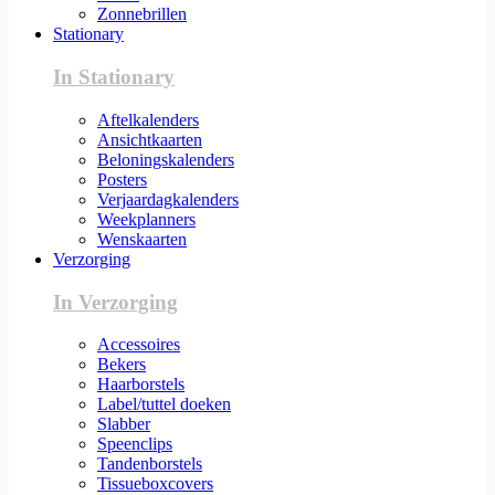
Zonnebrillen
Stationary
In Stationary
Aftelkalenders
Ansichtkaarten
Beloningskalenders
Posters
Verjaardagkalenders
Weekplanners
Wenskaarten
Verzorging
In Verzorging
Accessoires
Bekers
Haarborstels
Label/tuttel doeken
Slabber
Speenclips
Tandenborstels
Tissueboxcovers