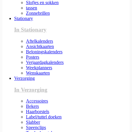
Slofjes en sokken
tassen
Zonnebrillen
Stationary
In Stationary
Aftelkalenders
Ansichtkaarten
Beloningskalenders
Posters
Verjaardagkalenders
Weekplanners
Wenskaarten
Verzorging
In Verzorging
Accessoires
Bekers
Haarborstels
Label/tuttel doeken
Slabber
Speenclips