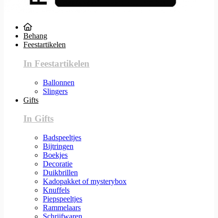
Behang
Feestartikelen
In Feestartikelen
Ballonnen
Slingers
Gifts
In Gifts
Badspeeltjes
Bijtringen
Boekjes
Decoratie
Duikbrillen
Kadopakket of mysterybox
Knuffels
Piepspeeltjes
Rammelaars
Schrijfwaren