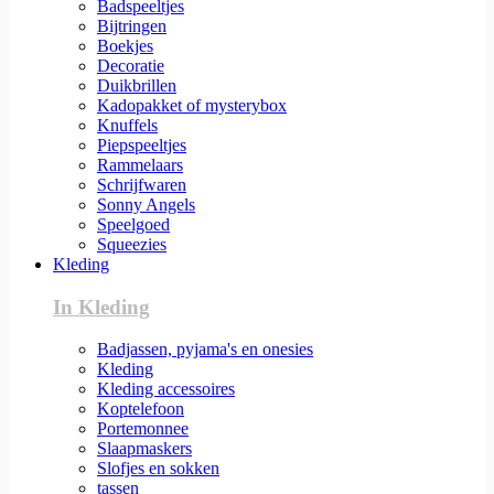
Badspeeltjes
Bijtringen
Boekjes
Decoratie
Duikbrillen
Kadopakket of mysterybox
Knuffels
Piepspeeltjes
Rammelaars
Schrijfwaren
Sonny Angels
Speelgoed
Squeezies
Kleding
In Kleding
Badjassen, pyjama's en onesies
Kleding
Kleding accessoires
Koptelefoon
Portemonnee
Slaapmaskers
Slofjes en sokken
tassen