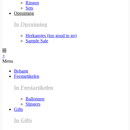
Ringen
Sets
Opruiming
In Opruiming
Herkansjes (too good to go)
Sample Sale
×
Menu
Behang
Feestartikelen
In Feestartikelen
Ballonnen
Slingers
Gifts
In Gifts