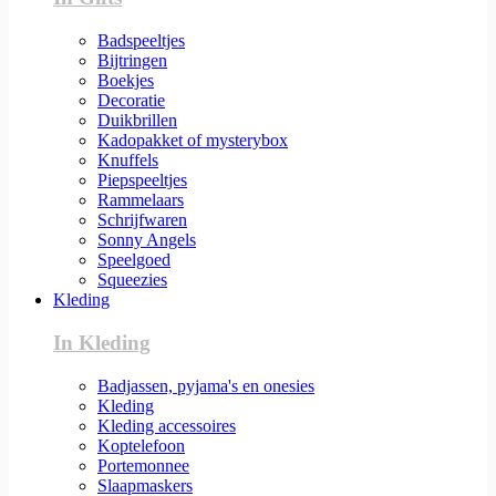
Badspeeltjes
Bijtringen
Boekjes
Decoratie
Duikbrillen
Kadopakket of mysterybox
Knuffels
Piepspeeltjes
Rammelaars
Schrijfwaren
Sonny Angels
Speelgoed
Squeezies
Kleding
In Kleding
Badjassen, pyjama's en onesies
Kleding
Kleding accessoires
Koptelefoon
Portemonnee
Slaapmaskers