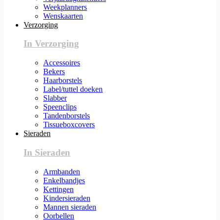
Weekplanners
Wenskaarten
Verzorging
In Verzorging
Accessoires
Bekers
Haarborstels
Label/tuttel doeken
Slabber
Speenclips
Tandenborstels
Tissueboxcovers
Sieraden
In Sieraden
Armbanden
Enkelbandjes
Kettingen
Kindersieraden
Mannen sieraden
Oorbellen