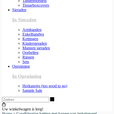
Tandenborstels
Tissueboxcovers
Sieraden
In Sieraden
Armbanden
Enkelbandjes
Kettingen
Kindersieraden
Mannen sieraden
Oorbellen
Ringen
Sets
Opruiming
In Opruiming
Herkansjes (too good to go)
Sample Sale
Zoeken
Uw winkelwagen is leeg!
Home
>
Goudkleurige ketting met hanger van imitatieparel