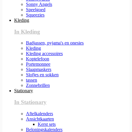
Sonny Angels
Speelgoed
Squeezies
Kleding
In Kleding
Badjassen, pyjama's en onesies
Kleding
Kleding accessoires
Koptelefoon
Portemonnee
Slaapmaskers
Slofjes en sokken
tassen
Zonnebrillen
Stationary
In Stationary
Aftelkalenders
Ansichtkaarten
Kerst sets
Beloningskalenders