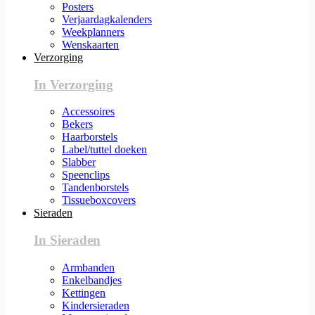
Posters
Verjaardagkalenders
Weekplanners
Wenskaarten
Verzorging
In Verzorging
Accessoires
Bekers
Haarborstels
Label/tuttel doeken
Slabber
Speenclips
Tandenborstels
Tissueboxcovers
Sieraden
In Sieraden
Armbanden
Enkelbandjes
Kettingen
Kindersieraden