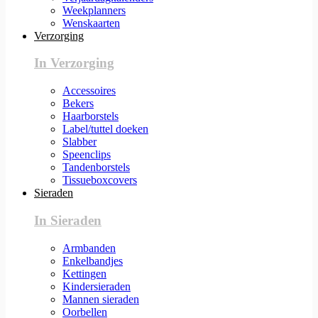
Weekplanners
Wenskaarten
Verzorging
In Verzorging
Accessoires
Bekers
Haarborstels
Label/tuttel doeken
Slabber
Speenclips
Tandenborstels
Tissueboxcovers
Sieraden
In Sieraden
Armbanden
Enkelbandjes
Kettingen
Kindersieraden
Mannen sieraden
Oorbellen