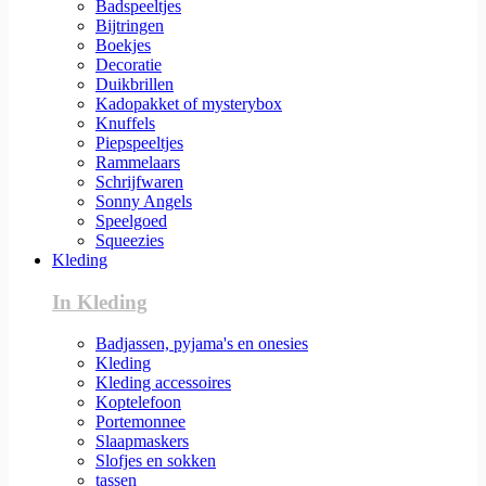
Badspeeltjes
Bijtringen
Boekjes
Decoratie
Duikbrillen
Kadopakket of mysterybox
Knuffels
Piepspeeltjes
Rammelaars
Schrijfwaren
Sonny Angels
Speelgoed
Squeezies
Kleding
In Kleding
Badjassen, pyjama's en onesies
Kleding
Kleding accessoires
Koptelefoon
Portemonnee
Slaapmaskers
Slofjes en sokken
tassen