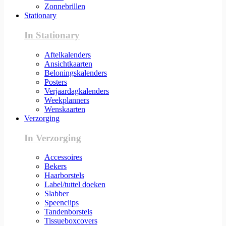
Zonnebrillen
Stationary
In Stationary
Aftelkalenders
Ansichtkaarten
Beloningskalenders
Posters
Verjaardagkalenders
Weekplanners
Wenskaarten
Verzorging
In Verzorging
Accessoires
Bekers
Haarborstels
Label/tuttel doeken
Slabber
Speenclips
Tandenborstels
Tissueboxcovers