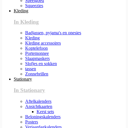
Speelgoed
Squeezies
Kleding
In Kleding
Badjassen, pyjama's en onesies
Kleding
Kleding accessoires
Koptelefoon
Portemonnee
Slaapmaskers
Slofjes en sokken
tassen
Zonnebrillen
Stationary
In Stationary
Aftelkalenders
Ansichtkaarten
Kerst sets
Beloningskalenders
Posters
Verjaardagkalenders