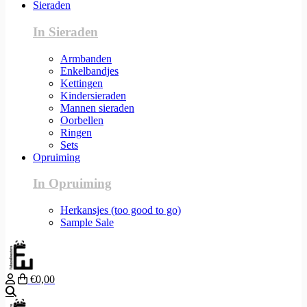
Sieraden
In Sieraden
Armbanden
Enkelbandjes
Kettingen
Kindersieraden
Mannen sieraden
Oorbellen
Ringen
Sets
Opruiming
In Opruiming
Herkansjes (too good to go)
Sample Sale
€0,00
Zoeken