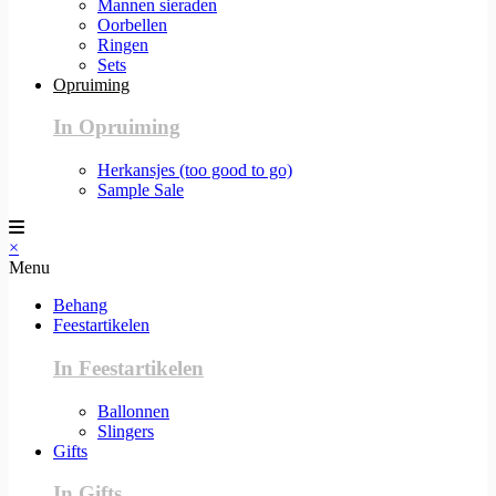
Mannen sieraden
Oorbellen
Ringen
Sets
Opruiming
In Opruiming
Herkansjes (too good to go)
Sample Sale
×
Menu
Behang
Feestartikelen
In Feestartikelen
Ballonnen
Slingers
Gifts
In Gifts