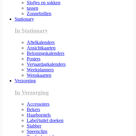
Slofjes en sokken
tassen
Zonnebrillen
Stationary
In Stationary
Aftelkalenders
Ansichtkaarten
Beloningskalenders
Posters
Verjaardagkalenders
Weekplanners
Wenskaarten
Verzorging
In Verzorging
Accessoires
Bekers
Haarborstels
Label/tuttel doeken
Slabber
Speenclips