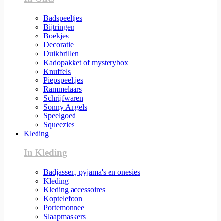
Badspeeltjes
Bijtringen
Boekjes
Decoratie
Duikbrillen
Kadopakket of mysterybox
Knuffels
Piepspeeltjes
Rammelaars
Schrijfwaren
Sonny Angels
Speelgoed
Squeezies
Kleding
In Kleding
Badjassen, pyjama's en onesies
Kleding
Kleding accessoires
Koptelefoon
Portemonnee
Slaapmaskers