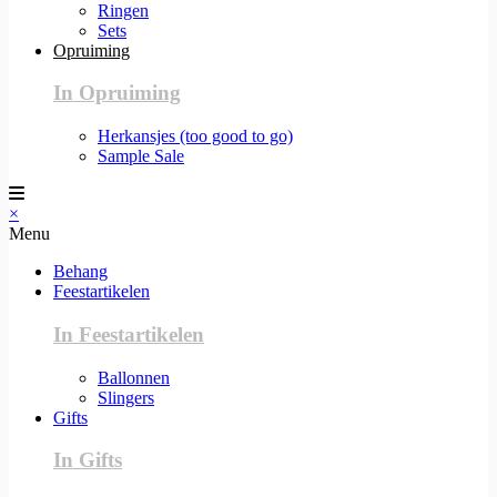
Ringen
Sets
Opruiming
In Opruiming
Herkansjes (too good to go)
Sample Sale
×
Menu
Behang
Feestartikelen
In Feestartikelen
Ballonnen
Slingers
Gifts
In Gifts