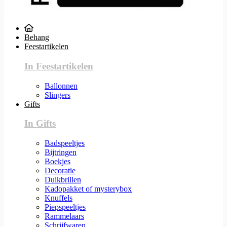
Behang
Feestartikelen
In Feestartikelen
Ballonnen
Slingers
Gifts
In Gifts
Badspeeltjes
Bijtringen
Boekjes
Decoratie
Duikbrillen
Kadopakket of mysterybox
Knuffels
Piepspeeltjes
Rammelaars
Schrijfwaren