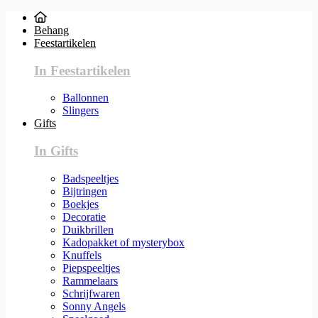
Behang
Feestartikelen
In Feestartikelen
Ballonnen
Slingers
Gifts
In Gifts
Badspeeltjes
Bijtringen
Boekjes
Decoratie
Duikbrillen
Kadopakket of mysterybox
Knuffels
Piepspeeltjes
Rammelaars
Schrijfwaren
Sonny Angels