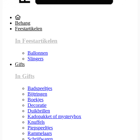
Behang
Feestartikelen
In Feestartikelen
Ballonnen
Slingers
Gifts
In Gifts
Badspeeltjes
Bijtringen
Boekjes
Decoratie
Duikbrillen
Kadopakket of mysterybox
Knuffels
Piepspeeltjes
Rammelaars
Schrijfwaren