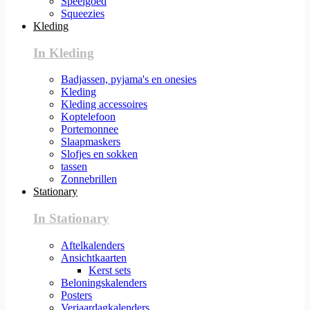
Speelgoed
Squeezies
Kleding
In Kleding
Badjassen, pyjama's en onesies
Kleding
Kleding accessoires
Koptelefoon
Portemonnee
Slaapmaskers
Slofjes en sokken
tassen
Zonnebrillen
Stationary
In Stationary
Aftelkalenders
Ansichtkaarten
Kerst sets
Beloningskalenders
Posters
Verjaardagkalenders