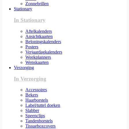
Zonnebrillen
Stationary
In Stationary
Aftelkalenders
Ansichtkaarten
Beloningskalenders
Posters
Verjaardagkalenders
Weekplanners
Wenskaarten
Verzorging
In Verzorging
Accessoires
Bekers
Haarborstels
Label/tuttel doeken
Slabber
Speenclips
Tandenborstels
Tissueboxcovers