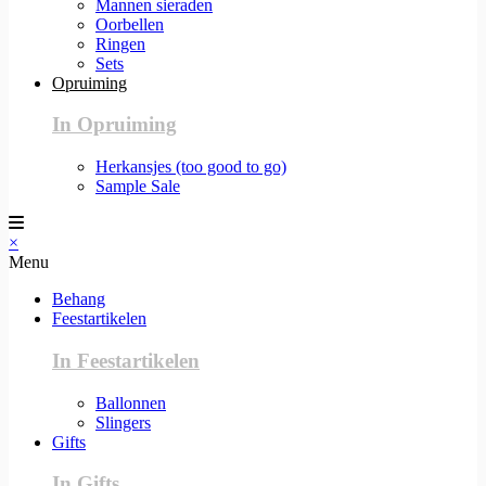
Mannen sieraden
Oorbellen
Ringen
Sets
Opruiming
In Opruiming
Herkansjes (too good to go)
Sample Sale
×
Menu
Behang
Feestartikelen
In Feestartikelen
Ballonnen
Slingers
Gifts
In Gifts