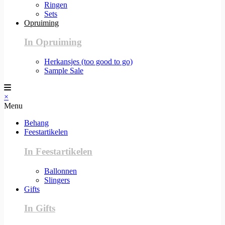
Ringen
Sets
Opruiming
In Opruiming
Herkansjes (too good to go)
Sample Sale
×
Menu
Behang
Feestartikelen
In Feestartikelen
Ballonnen
Slingers
Gifts
In Gifts