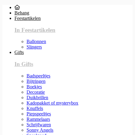
Behang
Feestartikelen
In Feestartikelen
Ballonnen
Slingers
Gifts
In Gifts
Badspeeltjes
Bijtringen
Boekjes
Decoratie
Duikbrillen
Kadopakket of mysterybox
Knuffels
Piepspeeltjes
Rammelaars
Schrijfwaren
Sonny Angels