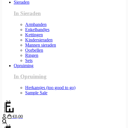
Sieraden
In Sieraden
Armbanden
Enkelbandjes
Kettingen
Kindersieraden
Mannen sieraden
Oorbellen
Ringen
Sets
Opruiming
In Opruiming
Herkansjes (too good to go)
Sample Sale
€0,00
Zoeken