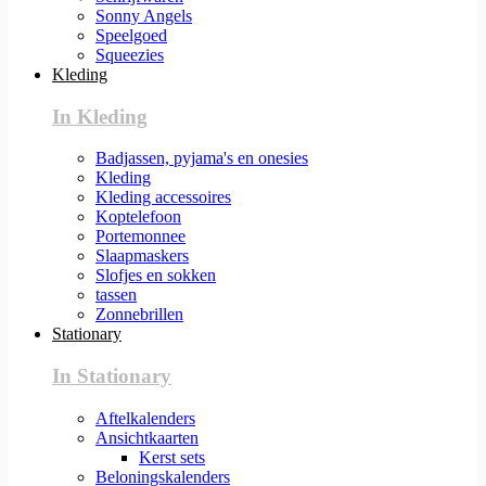
Sonny Angels
Speelgoed
Squeezies
Kleding
In Kleding
Badjassen, pyjama's en onesies
Kleding
Kleding accessoires
Koptelefoon
Portemonnee
Slaapmaskers
Slofjes en sokken
tassen
Zonnebrillen
Stationary
In Stationary
Aftelkalenders
Ansichtkaarten
Kerst sets
Beloningskalenders