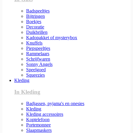
Badspeeltjes
Bijtringen
Boekjes
Decoratie
Duikbrillen
Kadopakket of mysterybox
Knuffels
Piepspeeltjes
Rammelaars
Schrijfwaren
Sonny Angels
Speelgoed
Squeezies
Kleding
In Kleding
Badjassen, pyjama's en onesies
Kleding
Kleding accessoires
Koptelefoon
Portemonnee
Slaapmaskers