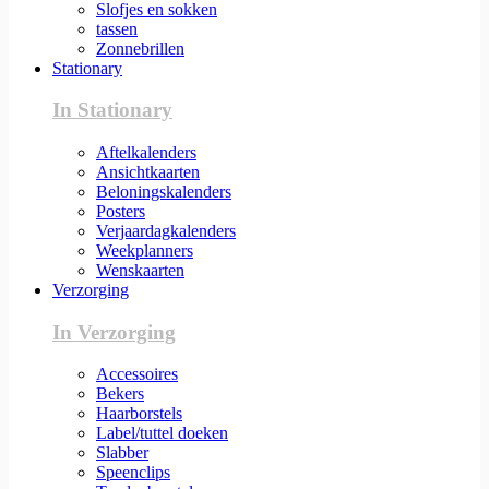
Slofjes en sokken
tassen
Zonnebrillen
Stationary
In Stationary
Aftelkalenders
Ansichtkaarten
Beloningskalenders
Posters
Verjaardagkalenders
Weekplanners
Wenskaarten
Verzorging
In Verzorging
Accessoires
Bekers
Haarborstels
Label/tuttel doeken
Slabber
Speenclips