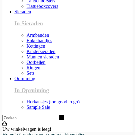
Tandenborstels
Tissueboxcovers
Sieraden
In Sieraden
Armbanden
Enkelbandjes
Kettingen
Kindersieraden
Mannen sieraden
Oorbellen
Ringen
Sets
Opruiming
In Opruiming
Herkansjes (too good to go)
Sample Sale
Zoeken
Uw winkelwagen is leeg!
Home
>
Gouden ronde ring met bloemetjes