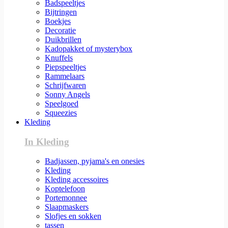
Badspeeltjes
Bijtringen
Boekjes
Decoratie
Duikbrillen
Kadopakket of mysterybox
Knuffels
Piepspeeltjes
Rammelaars
Schrijfwaren
Sonny Angels
Speelgoed
Squeezies
Kleding
In Kleding
Badjassen, pyjama's en onesies
Kleding
Kleding accessoires
Koptelefoon
Portemonnee
Slaapmaskers
Slofjes en sokken
tassen