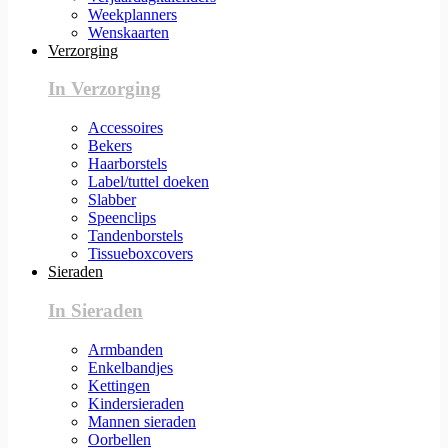
Weekplanners
Wenskaarten
Verzorging
In Verzorging
Accessoires
Bekers
Haarborstels
Label/tuttel doeken
Slabber
Speenclips
Tandenborstels
Tissueboxcovers
Sieraden
In Sieraden
Armbanden
Enkelbandjes
Kettingen
Kindersieraden
Mannen sieraden
Oorbellen