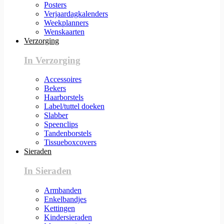
Posters
Verjaardagkalenders
Weekplanners
Wenskaarten
Verzorging
In Verzorging
Accessoires
Bekers
Haarborstels
Label/tuttel doeken
Slabber
Speenclips
Tandenborstels
Tissueboxcovers
Sieraden
In Sieraden
Armbanden
Enkelbandjes
Kettingen
Kindersieraden