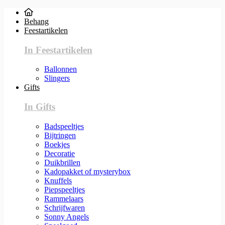
Behang
Feestartikelen
In Feestartikelen
Ballonnen
Slingers
Gifts
In Gifts
Badspeeltjes
Bijtringen
Boekjes
Decoratie
Duikbrillen
Kadopakket of mysterybox
Knuffels
Piepspeeltjes
Rammelaars
Schrijfwaren
Sonny Angels