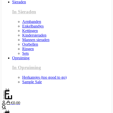
Sieraden
In Sieraden
Armbanden
Enkelbandjes
Kettingen
Kindersieraden
Mannen sieraden
Oorbellen
Ringen
Sets
Opruiming
In Opruiming
Herkansjes (too good to go)
Sample Sale
€0,00
Zoeken