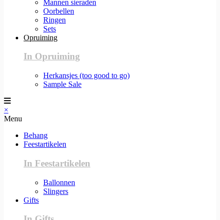
Mannen sieraden
Oorbellen
Ringen
Sets
Opruiming
In Opruiming
Herkansjes (too good to go)
Sample Sale
×
Menu
Behang
Feestartikelen
In Feestartikelen
Ballonnen
Slingers
Gifts
In Gifts