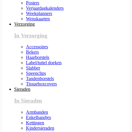
Posters
Verjaardagkalenders
Weekplanners
Wenskaarten
Verzorging
In Verzorging
Accessoires
Bekers
Haarborstels
Label/tuttel doeken
Slabber
Speenclips
Tandenborstels
Tissueboxcovers
Sieraden
In Sieraden
Armbanden
Enkelbandjes
Kettingen
Kindersieraden