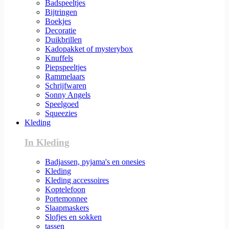
Badspeeltjes
Bijtringen
Boekjes
Decoratie
Duikbrillen
Kadopakket of mysterybox
Knuffels
Piepspeeltjes
Rammelaars
Schrijfwaren
Sonny Angels
Speelgoed
Squeezies
Kleding
In Kleding
Badjassen, pyjama's en onesies
Kleding
Kleding accessoires
Koptelefoon
Portemonnee
Slaapmaskers
Slofjes en sokken
tassen