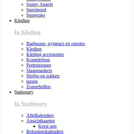
Sonny Angels
Speelgoed
Squeezies
Kleding
In Kleding
Badjassen, pyjama's en onesies
Kleding
Kleding accessoires
Koptelefoon
Portemonnee
Slaapmaskers
Slofjes en sokken
tassen
Zonnebrillen
Stationary
In Stationary
Aftelkalenders
Ansichtkaarten
Kerst sets
Beloningskalenders