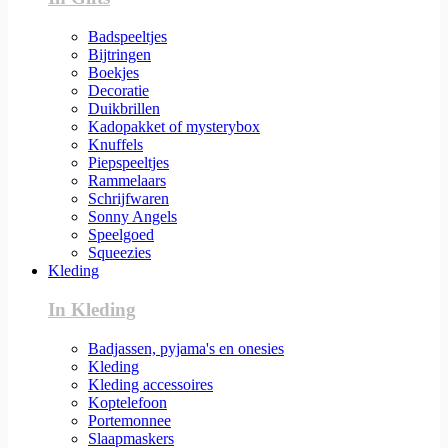
Badspeeltjes
Bijtringen
Boekjes
Decoratie
Duikbrillen
Kadopakket of mysterybox
Knuffels
Piepspeeltjes
Rammelaars
Schrijfwaren
Sonny Angels
Speelgoed
Squeezies
Kleding
In Kleding
Badjassen, pyjama's en onesies
Kleding
Kleding accessoires
Koptelefoon
Portemonnee
Slaapmaskers