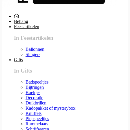
Behang
Feestartikelen
In Feestartikelen
Ballonnen
Slingers
Gifts
In Gifts
Badspeeltjes
Bijtringen
Boekjes
Decoratie
Duikbrillen
Kadopakket of mysterybox
Knuffels
Piepspeeltjes
Rammelaars
Schrijfwaren