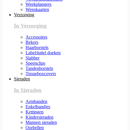
Weekplanners
Wenskaarten
Verzorging
In Verzorging
Accessoires
Bekers
Haarborstels
Label/tuttel doeken
Slabber
Speenclips
Tandenborstels
Tissueboxcovers
Sieraden
In Sieraden
Armbanden
Enkelbandjes
Kettingen
Kindersieraden
Mannen sieraden
Oorbellen