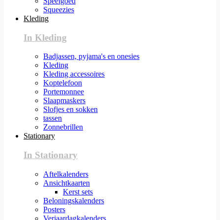
Speelgoed
Squeezies
Kleding
In Kleding
Badjassen, pyjama's en onesies
Kleding
Kleding accessoires
Koptelefoon
Portemonnee
Slaapmaskers
Slofjes en sokken
tassen
Zonnebrillen
Stationary
In Stationary
Aftelkalenders
Ansichtkaarten
Kerst sets
Beloningskalenders
Posters
Verjaardagkalenders