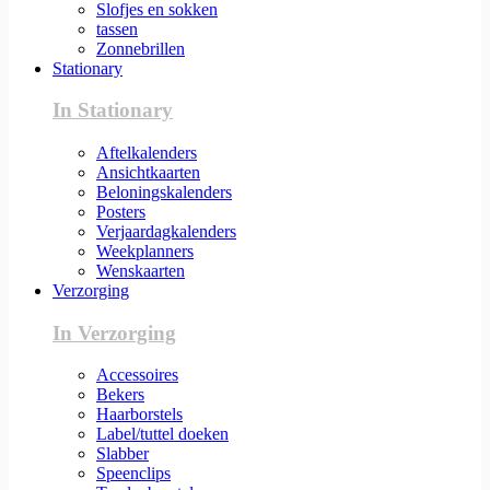
Slofjes en sokken
tassen
Zonnebrillen
Stationary
In Stationary
Aftelkalenders
Ansichtkaarten
Beloningskalenders
Posters
Verjaardagkalenders
Weekplanners
Wenskaarten
Verzorging
In Verzorging
Accessoires
Bekers
Haarborstels
Label/tuttel doeken
Slabber
Speenclips