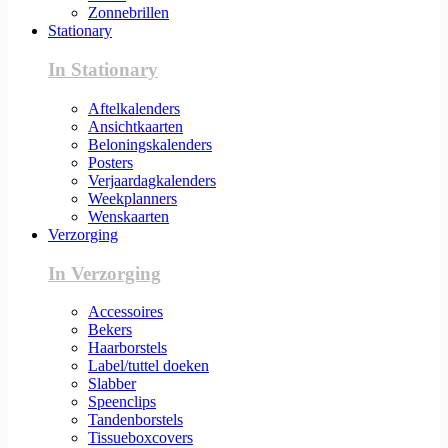
Zonnebrillen
Stationary
In Stationary
Aftelkalenders
Ansichtkaarten
Beloningskalenders
Posters
Verjaardagkalenders
Weekplanners
Wenskaarten
Verzorging
In Verzorging
Accessoires
Bekers
Haarborstels
Label/tuttel doeken
Slabber
Speenclips
Tandenborstels
Tissueboxcovers