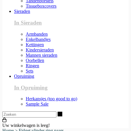
Tandenborstels
Tissueboxcovers
Sieraden
In Sieraden
Armbanden
Enkelbandjes
Kettingen
Kindersieraden
Mannen sieraden
Oorbellen
Ringen
Sets
Opruiming
In Opruiming
Herkansjes (too good to go)
Sample Sale
Zoeken
Uw winkelwagen is leeg!
Home
>
Fidget vlinder ring paars