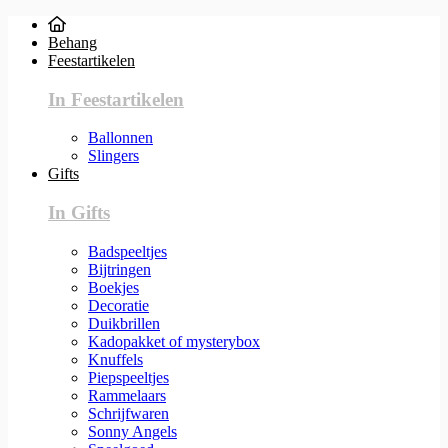
Behang
Feestartikelen
In Feestartikelen
Ballonnen
Slingers
Gifts
In Gifts
Badspeeltjes
Bijtringen
Boekjes
Decoratie
Duikbrillen
Kadopakket of mysterybox
Knuffels
Piepspeeltjes
Rammelaars
Schrijfwaren
Sonny Angels