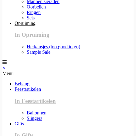
Mannen sieraden
Oorbellen
Ringen
Sets
Opruiming
In Opruiming
Herkansjes (too good to go)
Sample Sale
×
Menu
Behang
Feestartikelen
In Feestartikelen
Ballonnen
Slingers
Gifts
In Gifts