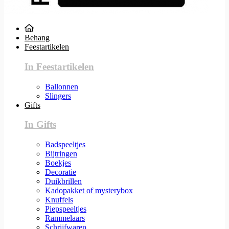
Behang
Feestartikelen
In Feestartikelen
Ballonnen
Slingers
Gifts
In Gifts
Badspeeltjes
Bijtringen
Boekjes
Decoratie
Duikbrillen
Kadopakket of mysterybox
Knuffels
Piepspeeltjes
Rammelaars
Schrijfwaren