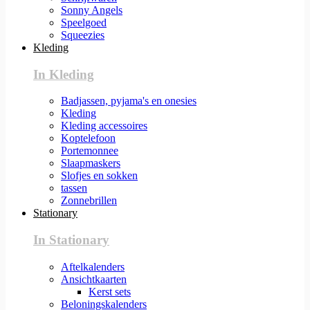
Sonny Angels
Speelgoed
Squeezies
Kleding
In Kleding
Badjassen, pyjama's en onesies
Kleding
Kleding accessoires
Koptelefoon
Portemonnee
Slaapmaskers
Slofjes en sokken
tassen
Zonnebrillen
Stationary
In Stationary
Aftelkalenders
Ansichtkaarten
Kerst sets
Beloningskalenders