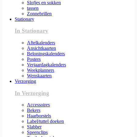
Slofjes en sokken
tassen
Zonnebrillen
Stationary
In Stationary
Aftelkalenders
Ansichtkaarten
Beloningskalenders
Posters
Verjaardagkalenders
Weekplanners
Wenskaarten
Verzorging
In Verzorging
Accessoires
Bekers
Haarborstels
Label/tuttel doeken
Slabber
Speenclips