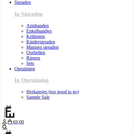
Sieraden
In Sieraden
Armbanden
Enkelbandjes
Kettingen
Kindersieraden
Mannen sieraden
Oorbellen
Ringen
Sets
Opruiming
In Opruiming
Herkansjes (too good to go)
Sample Sale
€0,00
Zoeken