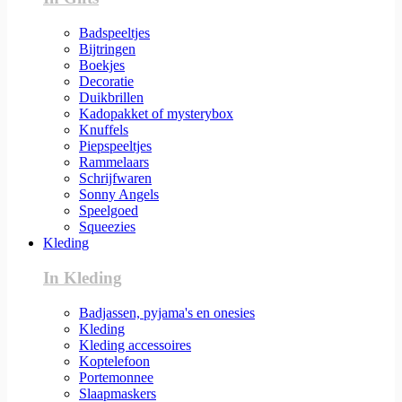
Badspeeltjes
Bijtringen
Boekjes
Decoratie
Duikbrillen
Kadopakket of mysterybox
Knuffels
Piepspeeltjes
Rammelaars
Schrijfwaren
Sonny Angels
Speelgoed
Squeezies
Kleding
In Kleding
Badjassen, pyjama's en onesies
Kleding
Kleding accessoires
Koptelefoon
Portemonnee
Slaapmaskers