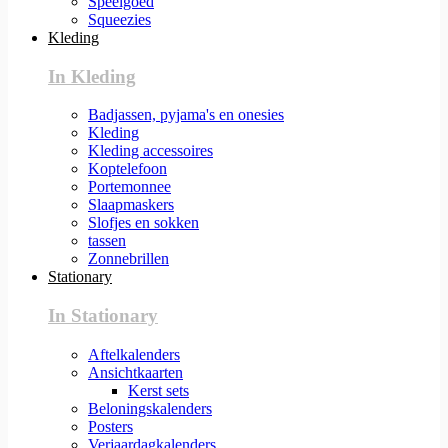
Speelgoed
Squeezies
Kleding
In Kleding
Badjassen, pyjama's en onesies
Kleding
Kleding accessoires
Koptelefoon
Portemonnee
Slaapmaskers
Slofjes en sokken
tassen
Zonnebrillen
Stationary
In Stationary
Aftelkalenders
Ansichtkaarten
Kerst sets
Beloningskalenders
Posters
Verjaardagkalenders