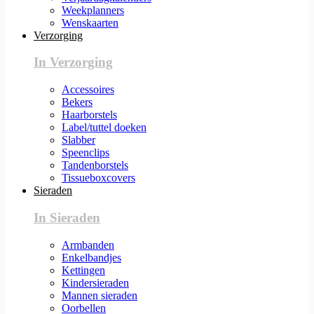
Weekplanners
Wenskaarten
Verzorging
In Verzorging
Accessoires
Bekers
Haarborstels
Label/tuttel doeken
Slabber
Speenclips
Tandenborstels
Tissueboxcovers
Sieraden
In Sieraden
Armbanden
Enkelbandjes
Kettingen
Kindersieraden
Mannen sieraden
Oorbellen