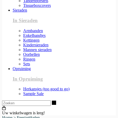
Tandenborstels
Tissueboxcovers
Sieraden
In Sieraden
Armbanden
Enkelbandjes
Kettingen
Kindersieraden
Mannen sieraden
Oorbellen
Ringen
Sets
Opruiming
In Opruiming
Herkansjes (too good to go)
Sample Sale
Zoeken
Uw winkelwagen is leeg!
Home
>
Feestartikelen