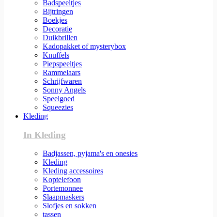
Badspeeltjes
Bijtringen
Boekjes
Decoratie
Duikbrillen
Kadopakket of mysterybox
Knuffels
Piepspeeltjes
Rammelaars
Schrijfwaren
Sonny Angels
Speelgoed
Squeezies
Kleding
In Kleding
Badjassen, pyjama's en onesies
Kleding
Kleding accessoires
Koptelefoon
Portemonnee
Slaapmaskers
Slofjes en sokken
tassen