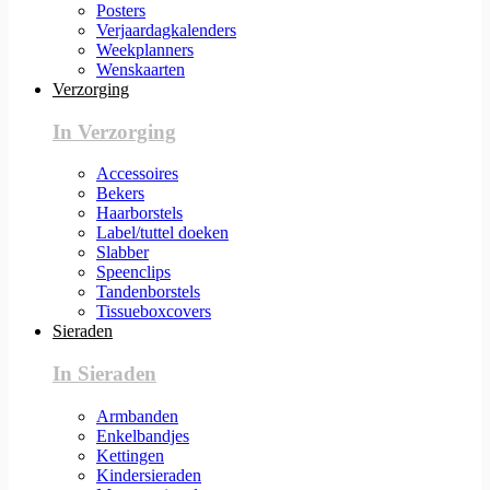
Posters
Verjaardagkalenders
Weekplanners
Wenskaarten
Verzorging
In Verzorging
Accessoires
Bekers
Haarborstels
Label/tuttel doeken
Slabber
Speenclips
Tandenborstels
Tissueboxcovers
Sieraden
In Sieraden
Armbanden
Enkelbandjes
Kettingen
Kindersieraden