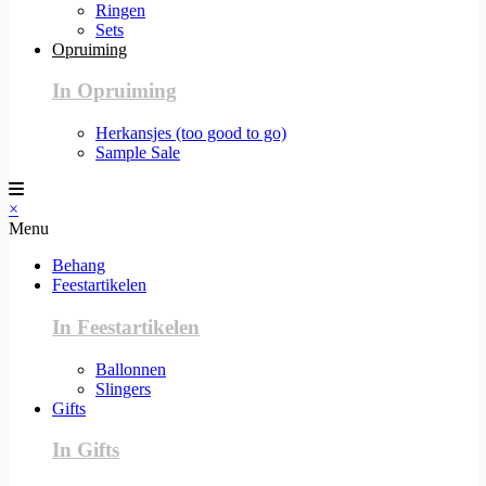
Ringen
Sets
Opruiming
In Opruiming
Herkansjes (too good to go)
Sample Sale
×
Menu
Behang
Feestartikelen
In Feestartikelen
Ballonnen
Slingers
Gifts
In Gifts