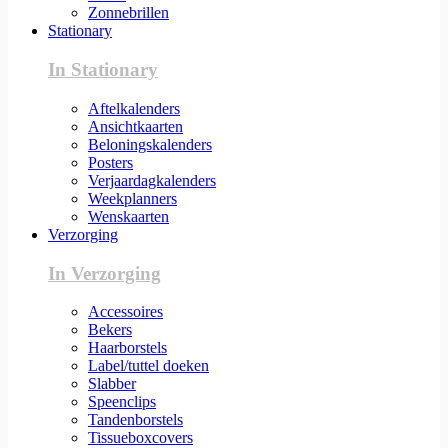
Zonnebrillen
Stationary
In Stationary
Aftelkalenders
Ansichtkaarten
Beloningskalenders
Posters
Verjaardagkalenders
Weekplanners
Wenskaarten
Verzorging
In Verzorging
Accessoires
Bekers
Haarborstels
Label/tuttel doeken
Slabber
Speenclips
Tandenborstels
Tissueboxcovers