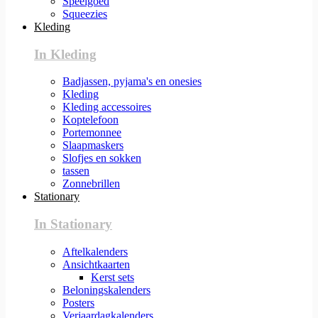
Speelgoed
Squeezies
Kleding
In Kleding
Badjassen, pyjama's en onesies
Kleding
Kleding accessoires
Koptelefoon
Portemonnee
Slaapmaskers
Slofjes en sokken
tassen
Zonnebrillen
Stationary
In Stationary
Aftelkalenders
Ansichtkaarten
Kerst sets
Beloningskalenders
Posters
Verjaardagkalenders