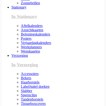
Zonnebrillen
Stationary
In Stationary
Aftelkalenders
Ansichtkaarten
Beloningskalenders
Posters
Verjaardagkalenders
Weekplanners
Wenskaarten
Verzorging
In Verzorging
Accessoires
Bekers
Haarborstels
Label/tuttel doeken
Slabber
Speenclips
Tandenborstels
Tissueboxcovers