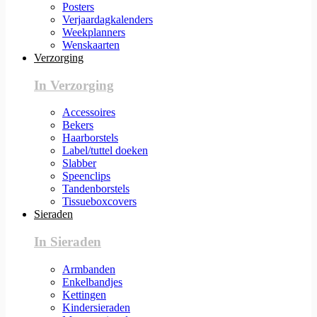
Posters
Verjaardagkalenders
Weekplanners
Wenskaarten
Verzorging
In Verzorging
Accessoires
Bekers
Haarborstels
Label/tuttel doeken
Slabber
Speenclips
Tandenborstels
Tissueboxcovers
Sieraden
In Sieraden
Armbanden
Enkelbandjes
Kettingen
Kindersieraden