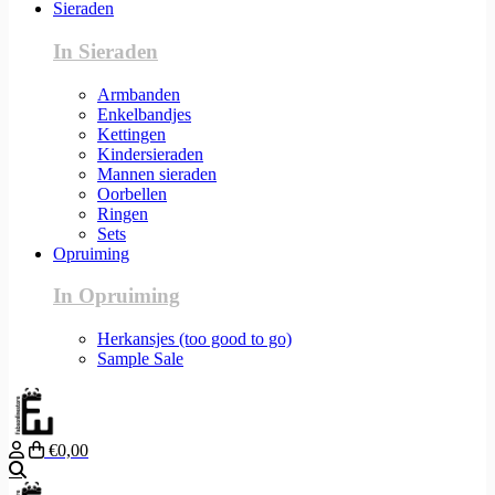
Sieraden
In Sieraden
Armbanden
Enkelbandjes
Kettingen
Kindersieraden
Mannen sieraden
Oorbellen
Ringen
Sets
Opruiming
In Opruiming
Herkansjes (too good to go)
Sample Sale
€0,00
Zoeken