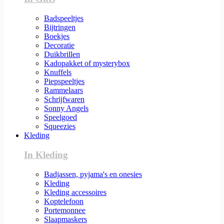
Badspeeltjes
Bijtringen
Boekjes
Decoratie
Duikbrillen
Kadopakket of mysterybox
Knuffels
Piepspeeltjes
Rammelaars
Schrijfwaren
Sonny Angels
Speelgoed
Squeezies
Kleding
In Kleding
Badjassen, pyjama's en onesies
Kleding
Kleding accessoires
Koptelefoon
Portemonnee
Slaapmaskers