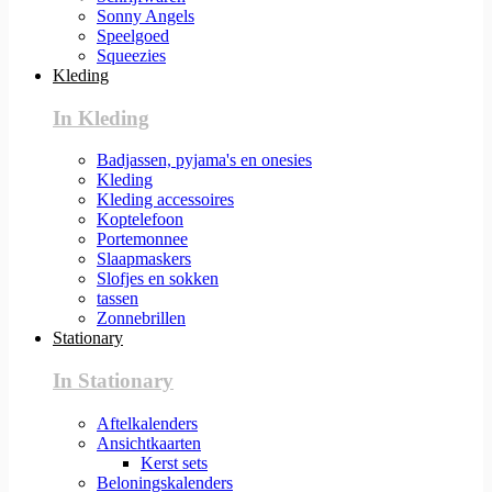
Sonny Angels
Speelgoed
Squeezies
Kleding
In Kleding
Badjassen, pyjama's en onesies
Kleding
Kleding accessoires
Koptelefoon
Portemonnee
Slaapmaskers
Slofjes en sokken
tassen
Zonnebrillen
Stationary
In Stationary
Aftelkalenders
Ansichtkaarten
Kerst sets
Beloningskalenders