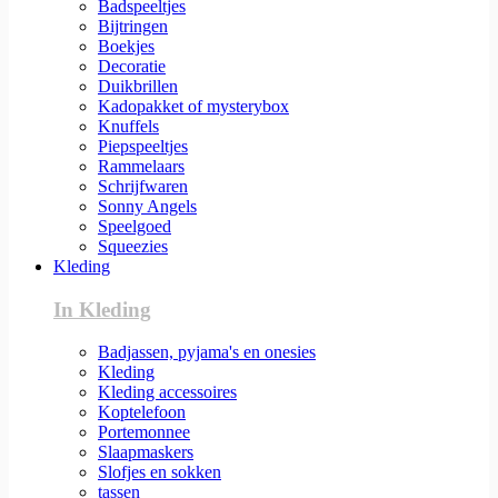
Badspeeltjes
Bijtringen
Boekjes
Decoratie
Duikbrillen
Kadopakket of mysterybox
Knuffels
Piepspeeltjes
Rammelaars
Schrijfwaren
Sonny Angels
Speelgoed
Squeezies
Kleding
In Kleding
Badjassen, pyjama's en onesies
Kleding
Kleding accessoires
Koptelefoon
Portemonnee
Slaapmaskers
Slofjes en sokken
tassen