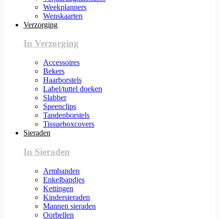
Weekplanners
Wenskaarten
Verzorging
In Verzorging
Accessoires
Bekers
Haarborstels
Label/tuttel doeken
Slabber
Speenclips
Tandenborstels
Tissueboxcovers
Sieraden
In Sieraden
Armbanden
Enkelbandjes
Kettingen
Kindersieraden
Mannen sieraden
Oorbellen