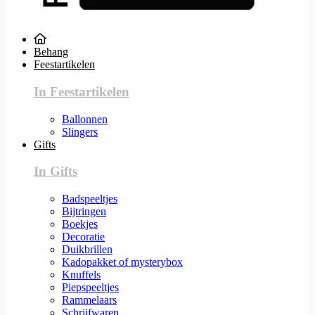
Behang
Feestartikelen
In Feestartikelen
Ballonnen
Slingers
Gifts
In Gifts
Badspeeltjes
Bijtringen
Boekjes
Decoratie
Duikbrillen
Kadopakket of mysterybox
Knuffels
Piepspeeltjes
Rammelaars
Schrijfwaren