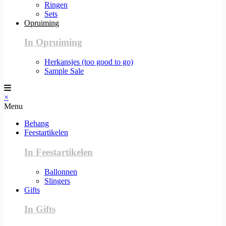
Ringen
Sets
Opruiming
In Opruiming
Herkansjes (too good to go)
Sample Sale
×
Menu
Behang
Feestartikelen
In Feestartikelen
Ballonnen
Slingers
Gifts
In Gifts