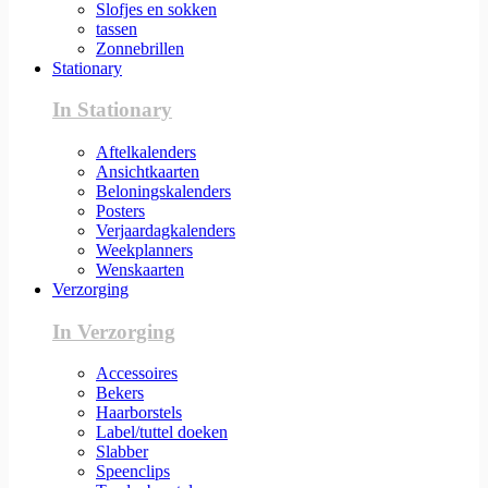
Slofjes en sokken
tassen
Zonnebrillen
Stationary
In Stationary
Aftelkalenders
Ansichtkaarten
Beloningskalenders
Posters
Verjaardagkalenders
Weekplanners
Wenskaarten
Verzorging
In Verzorging
Accessoires
Bekers
Haarborstels
Label/tuttel doeken
Slabber
Speenclips