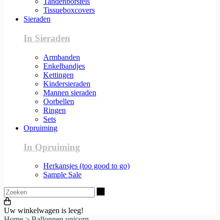
Tandenborstels
Tissueboxcovers
Sieraden
In Sieraden
Armbanden
Enkelbandjes
Kettingen
Kindersieraden
Mannen sieraden
Oorbellen
Ringen
Sets
Opruiming
In Opruiming
Herkansjes (too good to go)
Sample Sale
Zoeken
Uw winkelwagen is leeg!
Home
>
Ballonnen unicorn