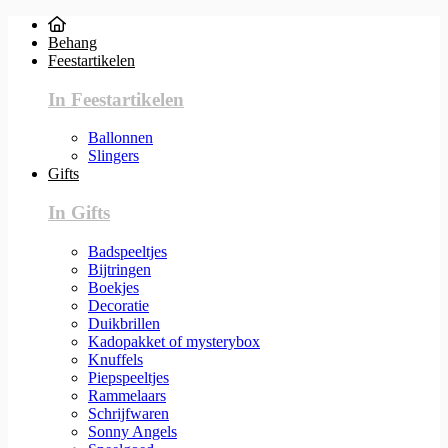
Behang
Feestartikelen
In Feestartikelen
Ballonnen
Slingers
Gifts
In Gifts
Badspeeltjes
Bijtringen
Boekjes
Decoratie
Duikbrillen
Kadopakket of mysterybox
Knuffels
Piepspeeltjes
Rammelaars
Schrijfwaren
Sonny Angels