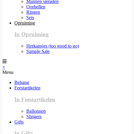
Mannen sieraden
Oorbellen
Ringen
Sets
Opruiming
In Opruiming
Herkansjes (too good to go)
Sample Sale
×
Menu
Behang
Feestartikelen
In Feestartikelen
Ballonnen
Slingers
Gifts
In Gifts