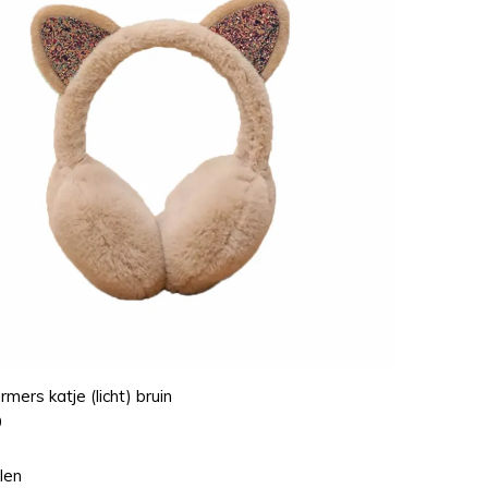
mers katje (licht) bruin
9
len