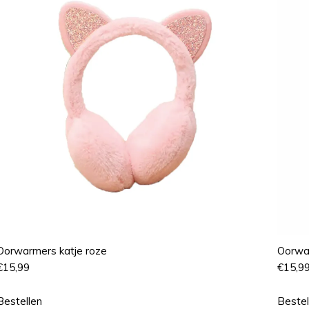
Oorwarmers katje roze
Oorwar
€
15,99
€
15,9
Bestellen
Bestel