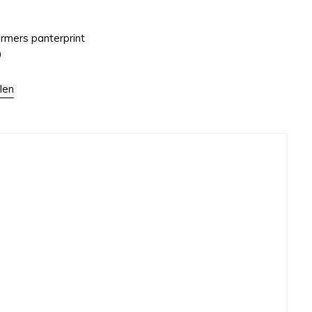
rmers panterprint
9
len