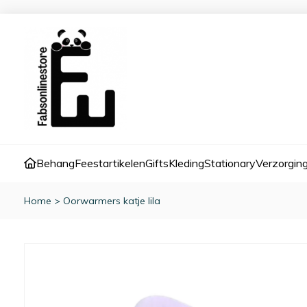
Behang
Feestartikelen
Gifts
Kleding
Stationary
Verzorgin
Home
>
Oorwarmers katje lila