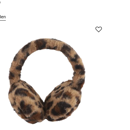
9
len