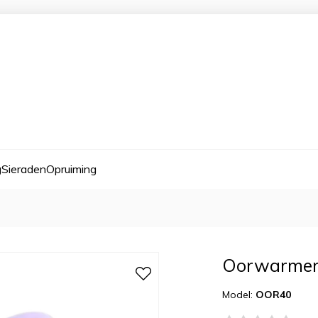
g
Sieraden
Opruiming
Oorwarmers 
Model:
OOR40