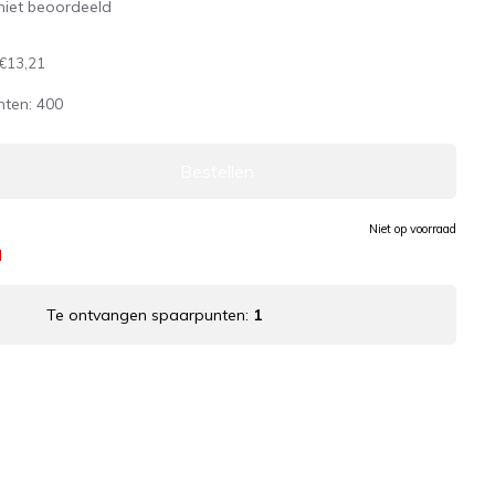
niet beoordeeld
€13,21
nten:
400
Bestellen
Niet op voorraad
d
Te ontvangen spaarpunten:
1