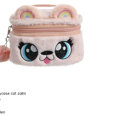
ycase cat zalm
9
len