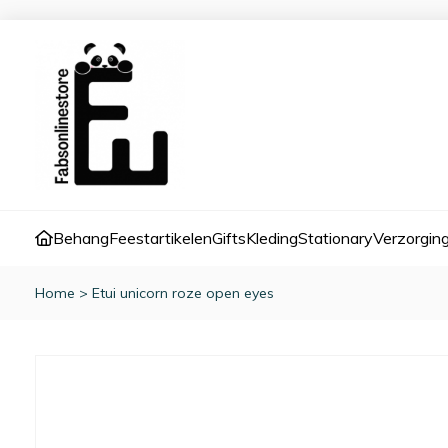
Behang
Feestartikelen
Gifts
Kleding
Stationary
Verzorgin
Home
>
Etui unicorn roze open eyes