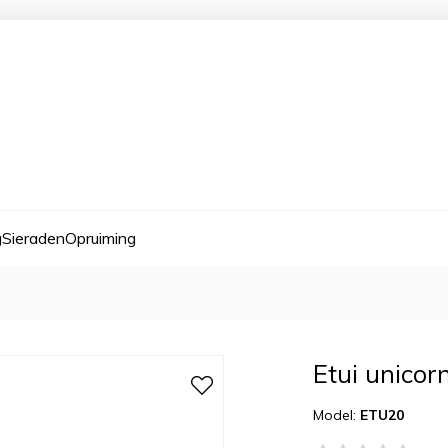
g
Sieraden
Opruiming
Etui unicor
Model:
ETU20