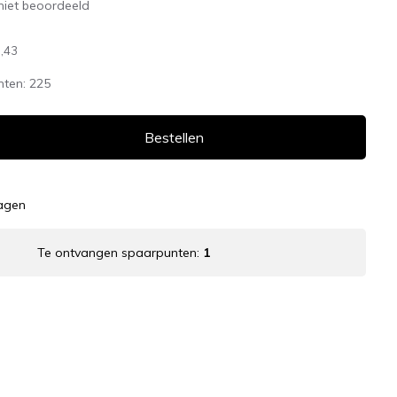
niet beoordeeld
,43
nten:
225
Bestellen
dagen
Te ontvangen spaarpunten:
1