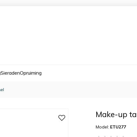
g
Sieraden
Opruiming
el
Make-up tas
Model:
ETU277