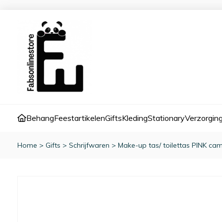
Behang
Feestartikelen
Gifts
Kleding
Stationary
Verzorgin
Home
>
Gifts
>
Schrijfwaren
>
Make-up tas/ toilettas PINK cam