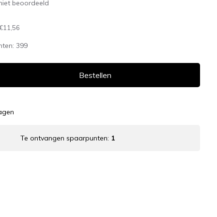
niet beoordeeld
€11,56
nten:
399
Bestellen
dagen
Te ontvangen spaarpunten:
1