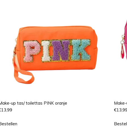
Make-up tas/ toilettas PINK oranje
Make-u
€
13,99
€
13,9
Bestellen
Bestel