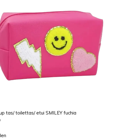
p tas/ toilettas/ etui SMILEY fuchia
9
len