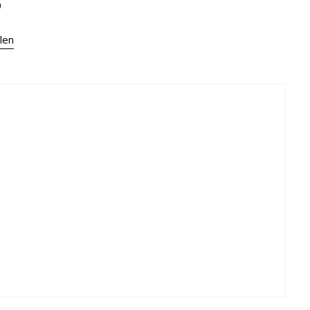
9
len