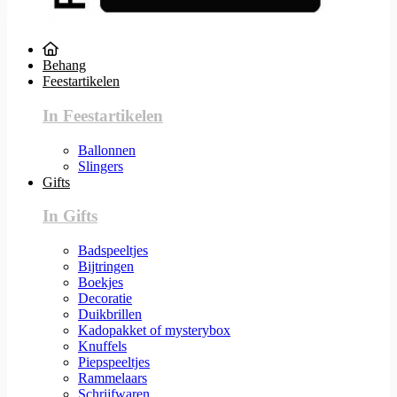
Behang
Feestartikelen
In Feestartikelen
Ballonnen
Slingers
Gifts
In Gifts
Badspeeltjes
Bijtringen
Boekjes
Decoratie
Duikbrillen
Kadopakket of mysterybox
Knuffels
Piepspeeltjes
Rammelaars
Schrijfwaren