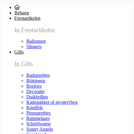
Behang
Feestartikelen
In Feestartikelen
Ballonnen
Slingers
Gifts
In Gifts
Badspeeltjes
Bijtringen
Boekjes
Decoratie
Duikbrillen
Kadopakket of mysterybox
Knuffels
Piepspeeltjes
Rammelaars
Schrijfwaren
Sonny Angels