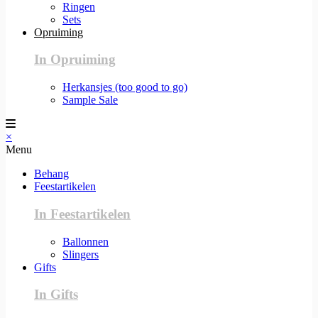
Ringen
Sets
Opruiming
In Opruiming
Herkansjes (too good to go)
Sample Sale
×
Menu
Behang
Feestartikelen
In Feestartikelen
Ballonnen
Slingers
Gifts
In Gifts