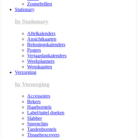
Zonnebrillen
Stationary
In Stationary
Aftelkalenders
Ansichtkaarten
Beloningskalenders
Posters
Verjaardagkalenders
Weekplanners
Wenskaarten
Verzorging
In Verzorging
Accessoires
Bekers
Haarborstels
Label/tuttel doeken
Slabber
Speenclips
Tandenborstels
Tissueboxcovers