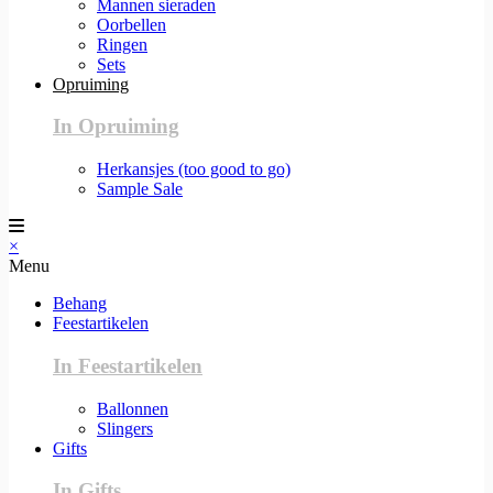
Mannen sieraden
Oorbellen
Ringen
Sets
Opruiming
In Opruiming
Herkansjes (too good to go)
Sample Sale
×
Menu
Behang
Feestartikelen
In Feestartikelen
Ballonnen
Slingers
Gifts
In Gifts