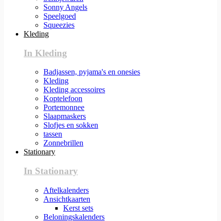
Sonny Angels
Speelgoed
Squeezies
Kleding
In Kleding
Badjassen, pyjama's en onesies
Kleding
Kleding accessoires
Koptelefoon
Portemonnee
Slaapmaskers
Slofjes en sokken
tassen
Zonnebrillen
Stationary
In Stationary
Aftelkalenders
Ansichtkaarten
Kerst sets
Beloningskalenders