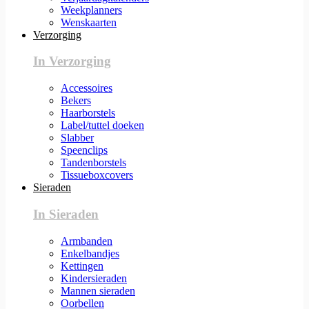
Weekplanners
Wenskaarten
Verzorging
In Verzorging
Accessoires
Bekers
Haarborstels
Label/tuttel doeken
Slabber
Speenclips
Tandenborstels
Tissueboxcovers
Sieraden
In Sieraden
Armbanden
Enkelbandjes
Kettingen
Kindersieraden
Mannen sieraden
Oorbellen