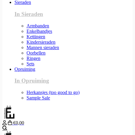
Sieraden
In Sieraden
Armbanden
Enkelbandjes
Kettingen
Kindersieraden
Mannen sieraden
Oorbellen
Ringen
Sets
Opruiming
In Opruiming
Herkansjes (too good to go)
Sample Sale
€0,00
Zoeken