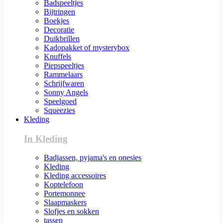
Badspeeltjes
Bijtringen
Boekjes
Decoratie
Duikbrillen
Kadopakket of mysterybox
Knuffels
Piepspeeltjes
Rammelaars
Schrijfwaren
Sonny Angels
Speelgoed
Squeezies
Kleding
In Kleding
Badjassen, pyjama's en onesies
Kleding
Kleding accessoires
Koptelefoon
Portemonnee
Slaapmaskers
Slofjes en sokken
tassen