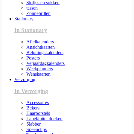
Slofjes en sokken
tassen
Zonnebrillen
Stationary
In Stationary
Aftelkalenders
Ansichtkaarten
Beloningskalenders
Posters
Verjaardagkalenders
Weekplanners
Wenskaarten
Verzorging
In Verzorging
Accessoires
Bekers
Haarborstels
Label/tuttel doeken
Slabber
Speenclips