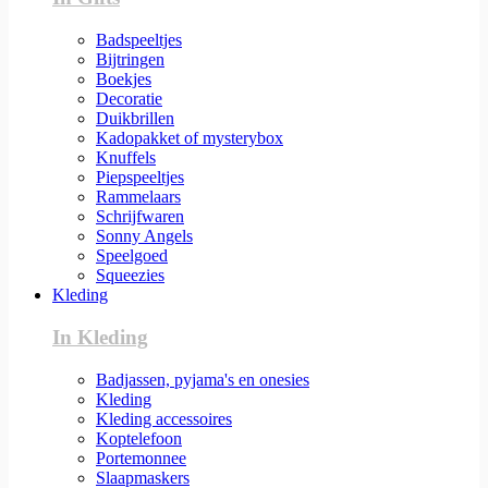
Badspeeltjes
Bijtringen
Boekjes
Decoratie
Duikbrillen
Kadopakket of mysterybox
Knuffels
Piepspeeltjes
Rammelaars
Schrijfwaren
Sonny Angels
Speelgoed
Squeezies
Kleding
In Kleding
Badjassen, pyjama's en onesies
Kleding
Kleding accessoires
Koptelefoon
Portemonnee
Slaapmaskers