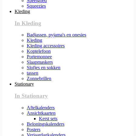
Speelgoed
Squeezies
Kleding
In Kleding
Badjassen, pyjama's en onesies
Kleding
Kleding accessoires
Koptelefoon
Portemonnee
Slaapmaskers
Slofjes en sokken
tassen
Zonnebrillen
Stationary
In Stationary
Aftelkalenders
Ansichtkaarten
Kerst sets
Beloningskalenders
Posters
Verjaardagkalenders