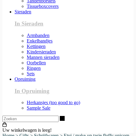
Tandenborstels
Tissueboxcovers
Sieraden
In Sieraden
Armbanden
Enkelbandjes
Kettingen
Kindersieraden
Mannen sieraden
Oorbellen
Ringen
Sets
Opruiming
In Opruiming
Herkansjes (too good to go)
Sample Sale
Zoeken
Uw winkelwagen is leeg!
Home
>
Gifts
>
Schrijfwaren
>
Etui / make-up tasje fluffy unicorn