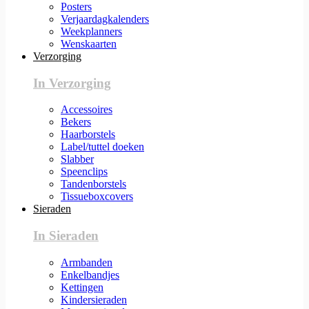
Posters
Verjaardagkalenders
Weekplanners
Wenskaarten
Verzorging
In Verzorging
Accessoires
Bekers
Haarborstels
Label/tuttel doeken
Slabber
Speenclips
Tandenborstels
Tissueboxcovers
Sieraden
In Sieraden
Armbanden
Enkelbandjes
Kettingen
Kindersieraden