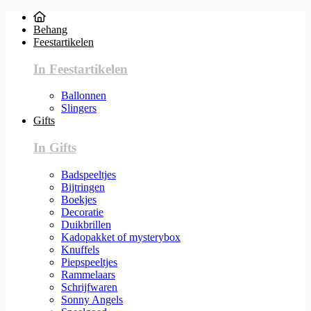
Behang
Feestartikelen
In Feestartikelen
Ballonnen
Slingers
Gifts
In Gifts
Badspeeltjes
Bijtringen
Boekjes
Decoratie
Duikbrillen
Kadopakket of mysterybox
Knuffels
Piepspeeltjes
Rammelaars
Schrijfwaren
Sonny Angels