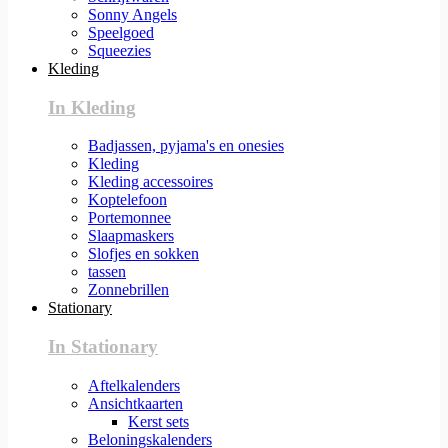
Sonny Angels
Speelgoed
Squeezies
Kleding
In Kleding
Badjassen, pyjama's en onesies
Kleding
Kleding accessoires
Koptelefoon
Portemonnee
Slaapmaskers
Slofjes en sokken
tassen
Zonnebrillen
Stationary
In Stationary
Aftelkalenders
Ansichtkaarten
Kerst sets
Beloningskalenders