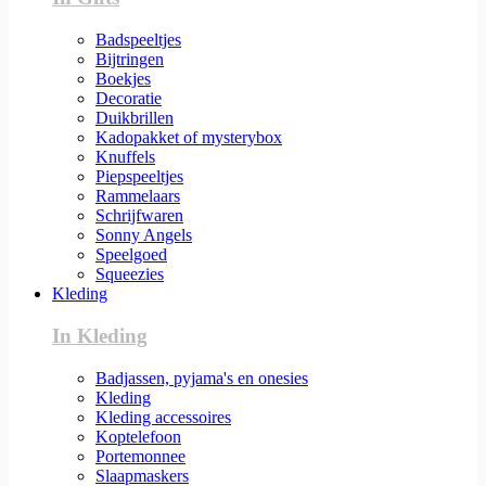
Badspeeltjes
Bijtringen
Boekjes
Decoratie
Duikbrillen
Kadopakket of mysterybox
Knuffels
Piepspeeltjes
Rammelaars
Schrijfwaren
Sonny Angels
Speelgoed
Squeezies
Kleding
In Kleding
Badjassen, pyjama's en onesies
Kleding
Kleding accessoires
Koptelefoon
Portemonnee
Slaapmaskers