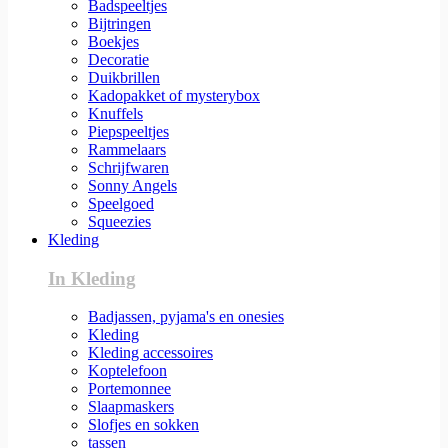
Badspeeltjes
Bijtringen
Boekjes
Decoratie
Duikbrillen
Kadopakket of mysterybox
Knuffels
Piepspeeltjes
Rammelaars
Schrijfwaren
Sonny Angels
Speelgoed
Squeezies
Kleding
In Kleding
Badjassen, pyjama's en onesies
Kleding
Kleding accessoires
Koptelefoon
Portemonnee
Slaapmaskers
Slofjes en sokken
tassen