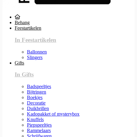
Behang
Feestartikelen
In Feestartikelen
Ballonnen
Slingers
Gifts
In Gifts
Badspeeltjes
Bijtringen
Boekjes
Decoratie
Duikbrillen
Kadopakket of mysterybox
Knuffels
Piepspeeltjes
Rammelaars
Schrijfwaren