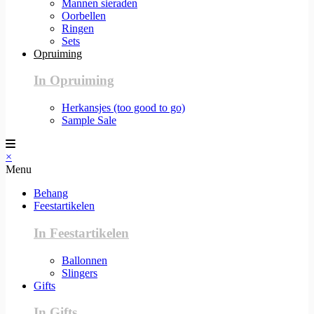
Mannen sieraden
Oorbellen
Ringen
Sets
Opruiming
In Opruiming
Herkansjes (too good to go)
Sample Sale
×
Menu
Behang
Feestartikelen
In Feestartikelen
Ballonnen
Slingers
Gifts
In Gifts