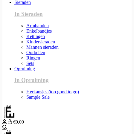
Sieraden
In Sieraden
Armbanden
Enkelbandjes
Kettingen
Kindersieraden
Mannen sieraden
Oorbellen
Ringen
Sets
Opruiming
In Opruiming
Herkansjes (too good to go)
Sample Sale
€0,00
Zoeken