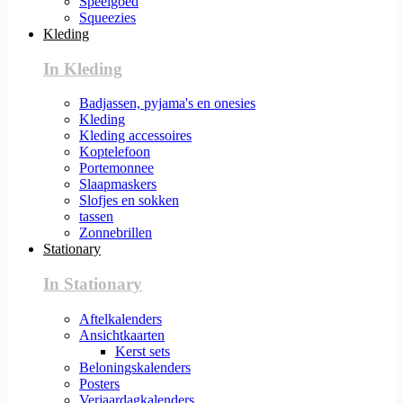
Speelgoed
Squeezies
Kleding
In Kleding
Badjassen, pyjama's en onesies
Kleding
Kleding accessoires
Koptelefoon
Portemonnee
Slaapmaskers
Slofjes en sokken
tassen
Zonnebrillen
Stationary
In Stationary
Aftelkalenders
Ansichtkaarten
Kerst sets
Beloningskalenders
Posters
Verjaardagkalenders