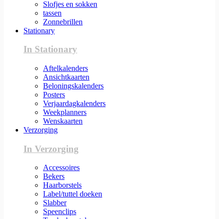
Slofjes en sokken
tassen
Zonnebrillen
Stationary
In Stationary
Aftelkalenders
Ansichtkaarten
Beloningskalenders
Posters
Verjaardagkalenders
Weekplanners
Wenskaarten
Verzorging
In Verzorging
Accessoires
Bekers
Haarborstels
Label/tuttel doeken
Slabber
Speenclips