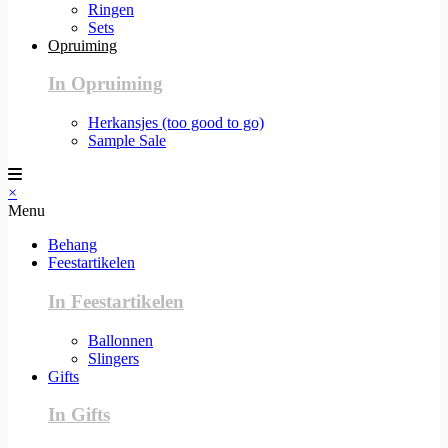
Ringen
Sets
Opruiming
In Opruiming
Herkansjes (too good to go)
Sample Sale
×
Menu
Behang
Feestartikelen
In Feestartikelen
Ballonnen
Slingers
Gifts
In Gifts