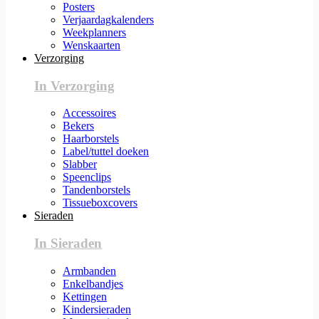
Posters
Verjaardagkalenders
Weekplanners
Wenskaarten
Verzorging
In Verzorging
Accessoires
Bekers
Haarborstels
Label/tuttel doeken
Slabber
Speenclips
Tandenborstels
Tissueboxcovers
Sieraden
In Sieraden
Armbanden
Enkelbandjes
Kettingen
Kindersieraden