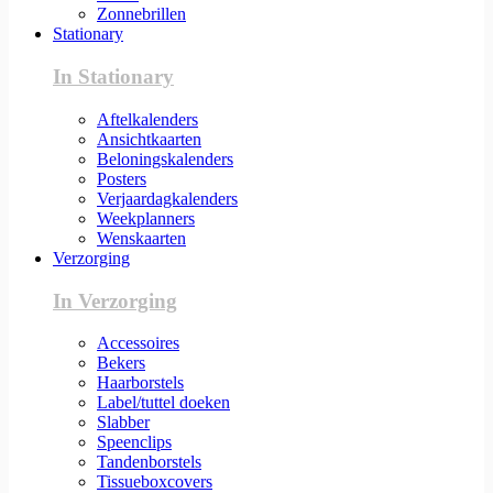
Zonnebrillen
Stationary
In Stationary
Aftelkalenders
Ansichtkaarten
Beloningskalenders
Posters
Verjaardagkalenders
Weekplanners
Wenskaarten
Verzorging
In Verzorging
Accessoires
Bekers
Haarborstels
Label/tuttel doeken
Slabber
Speenclips
Tandenborstels
Tissueboxcovers