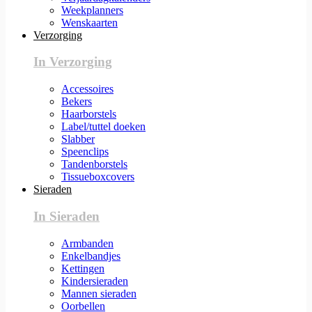
Weekplanners
Wenskaarten
Verzorging
In Verzorging
Accessoires
Bekers
Haarborstels
Label/tuttel doeken
Slabber
Speenclips
Tandenborstels
Tissueboxcovers
Sieraden
In Sieraden
Armbanden
Enkelbandjes
Kettingen
Kindersieraden
Mannen sieraden
Oorbellen