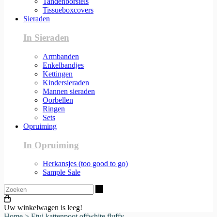
Tandenborstels
Tissueboxcovers
Sieraden
In Sieraden
Armbanden
Enkelbandjes
Kettingen
Kindersieraden
Mannen sieraden
Oorbellen
Ringen
Sets
Opruiming
In Opruiming
Herkansjes (too good to go)
Sample Sale
Zoeken
Uw winkelwagen is leeg!
Home
>
Etui kattenpoot offwhite fluffy