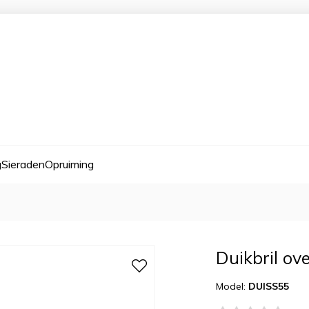
g
Sieraden
Opruiming
Duikbril ov
Model:
DUISS55