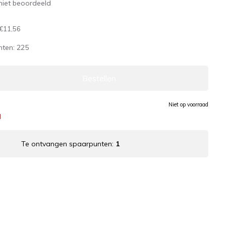
niet beoordeeld
€11,56
nten:
225
Bestellen
Niet op voorraad
d
Te ontvangen spaarpunten:
1