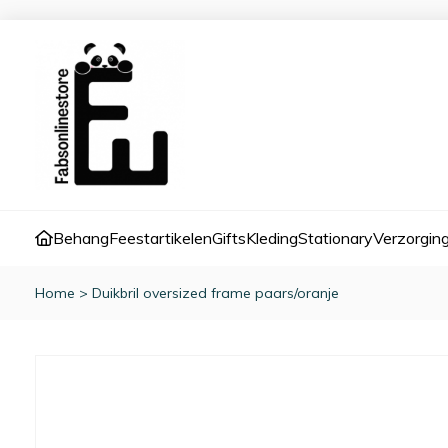
Behang
Feestartikelen
Gifts
Kleding
Stationary
Verzorgin
Home
>
Duikbril oversized frame paars/oranje