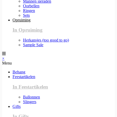
Mannen sieraden
Oorbellen
Ringen
Sets
Opruiming
In Opruiming
Herkansjes (too good to go)
Sample Sale
×
Menu
Behang
Feestartikelen
In Feestartikelen
Ballonnen
Slingers
Gifts
In Gifts