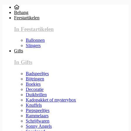
Behang
Feestartikelen
In Feestartikelen
Ballonnen
Slingers
Gifts
In Gifts
Badspeeltjes
Bijtringen
Boekjes
Decoratie
Duikbrillen
Kadopakket of mysterybox
Knuffels
Piepspeeltjes
Rammelaars
Schrijfwaren
Sonny Angels