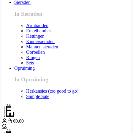
Sieraden
In Sieraden
Armbanden
Enkelbandjes
Kettingen
Kindersieraden
Mannen sieraden
Oorbellen
Ringen
Sets
Opruiming
In Opruiming
Herkansjes (too good to go)
Sample Sale
€0,00
Zoeken