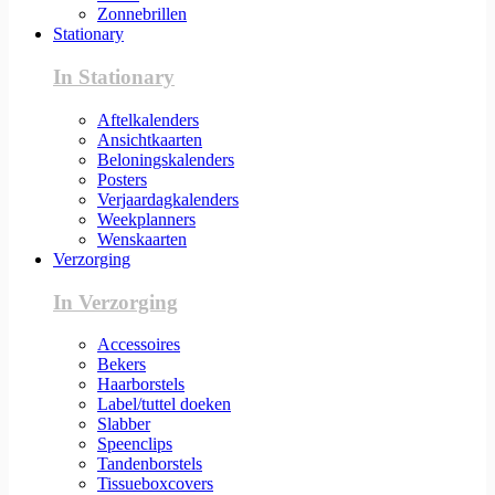
Zonnebrillen
Stationary
In Stationary
Aftelkalenders
Ansichtkaarten
Beloningskalenders
Posters
Verjaardagkalenders
Weekplanners
Wenskaarten
Verzorging
In Verzorging
Accessoires
Bekers
Haarborstels
Label/tuttel doeken
Slabber
Speenclips
Tandenborstels
Tissueboxcovers