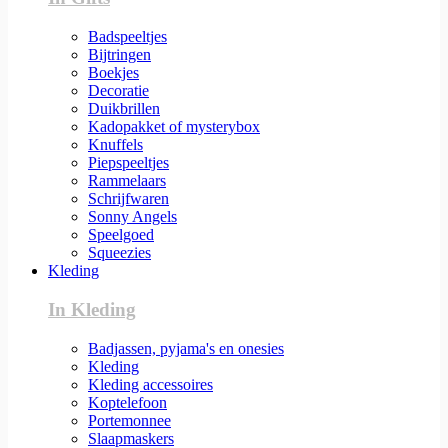
Badspeeltjes
Bijtringen
Boekjes
Decoratie
Duikbrillen
Kadopakket of mysterybox
Knuffels
Piepspeeltjes
Rammelaars
Schrijfwaren
Sonny Angels
Speelgoed
Squeezies
Kleding
In Kleding
Badjassen, pyjama's en onesies
Kleding
Kleding accessoires
Koptelefoon
Portemonnee
Slaapmaskers