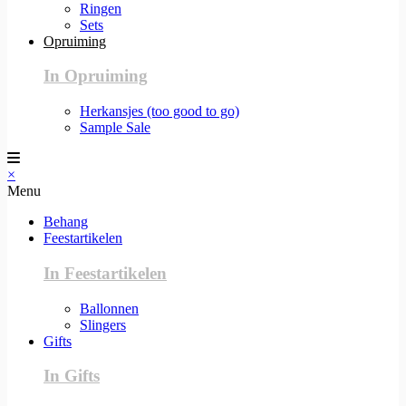
Ringen
Sets
Opruiming
In Opruiming
Herkansjes (too good to go)
Sample Sale
×
Menu
Behang
Feestartikelen
In Feestartikelen
Ballonnen
Slingers
Gifts
In Gifts