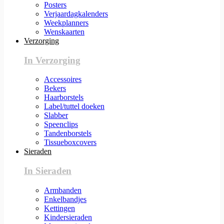
Posters
Verjaardagkalenders
Weekplanners
Wenskaarten
Verzorging
In Verzorging
Accessoires
Bekers
Haarborstels
Label/tuttel doeken
Slabber
Speenclips
Tandenborstels
Tissueboxcovers
Sieraden
In Sieraden
Armbanden
Enkelbandjes
Kettingen
Kindersieraden