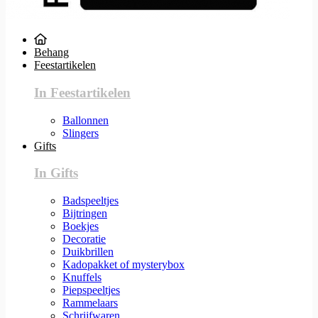
Behang
Feestartikelen
In Feestartikelen
Ballonnen
Slingers
Gifts
In Gifts
Badspeeltjes
Bijtringen
Boekjes
Decoratie
Duikbrillen
Kadopakket of mysterybox
Knuffels
Piepspeeltjes
Rammelaars
Schrijfwaren