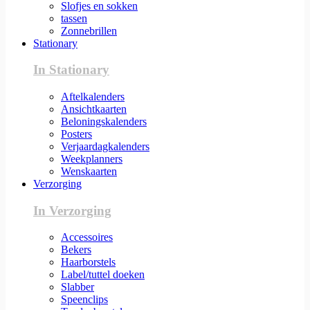
Slofjes en sokken
tassen
Zonnebrillen
Stationary
In Stationary
Aftelkalenders
Ansichtkaarten
Beloningskalenders
Posters
Verjaardagkalenders
Weekplanners
Wenskaarten
Verzorging
In Verzorging
Accessoires
Bekers
Haarborstels
Label/tuttel doeken
Slabber
Speenclips