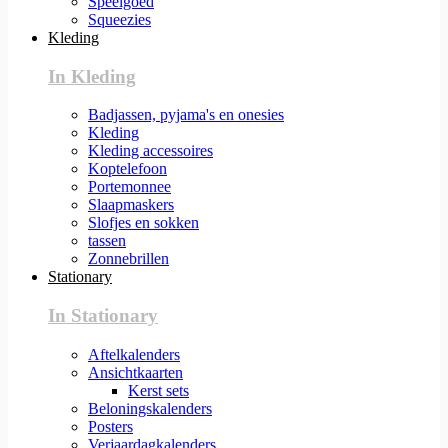
Speelgoed
Squeezies
Kleding
In Kleding
Badjassen, pyjama's en onesies
Kleding
Kleding accessoires
Koptelefoon
Portemonnee
Slaapmaskers
Slofjes en sokken
tassen
Zonnebrillen
Stationary
In Stationary
Aftelkalenders
Ansichtkaarten
Kerst sets
Beloningskalenders
Posters
Verjaardagkalenders