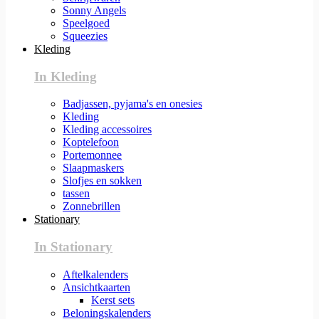
Sonny Angels
Speelgoed
Squeezies
Kleding
In Kleding
Badjassen, pyjama's en onesies
Kleding
Kleding accessoires
Koptelefoon
Portemonnee
Slaapmaskers
Slofjes en sokken
tassen
Zonnebrillen
Stationary
In Stationary
Aftelkalenders
Ansichtkaarten
Kerst sets
Beloningskalenders