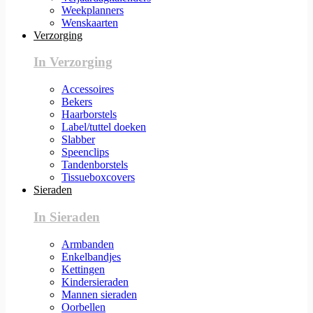
Weekplanners
Wenskaarten
Verzorging
In Verzorging
Accessoires
Bekers
Haarborstels
Label/tuttel doeken
Slabber
Speenclips
Tandenborstels
Tissueboxcovers
Sieraden
In Sieraden
Armbanden
Enkelbandjes
Kettingen
Kindersieraden
Mannen sieraden
Oorbellen