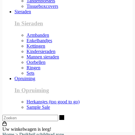
Tandenborstels
Tissueboxcovers
Sieraden
In Sieraden
Armbanden
Enkelbandjes
Kettingen
Kindersieraden
Mannen sieraden
Oorbellen
Ringen
Sets
Opruiming
In Opruiming
Herkansjes (too good to go)
Sample Sale
Zoeken
Uw winkelwagen is leeg!
Home
>
Duikbril schildpad roze