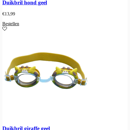
Duikbril hond geel
€
13,99
Bestellen
Duikbril giraffe geel