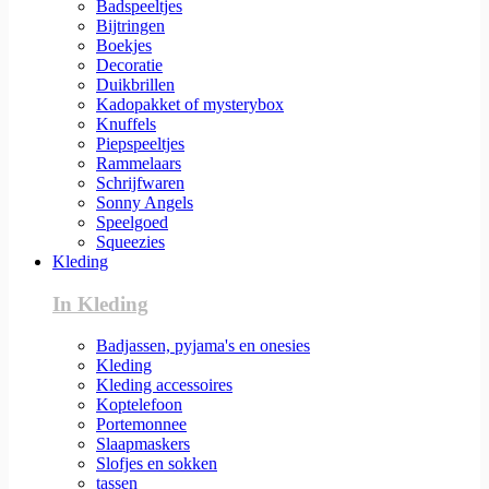
Badspeeltjes
Bijtringen
Boekjes
Decoratie
Duikbrillen
Kadopakket of mysterybox
Knuffels
Piepspeeltjes
Rammelaars
Schrijfwaren
Sonny Angels
Speelgoed
Squeezies
Kleding
In Kleding
Badjassen, pyjama's en onesies
Kleding
Kleding accessoires
Koptelefoon
Portemonnee
Slaapmaskers
Slofjes en sokken
tassen