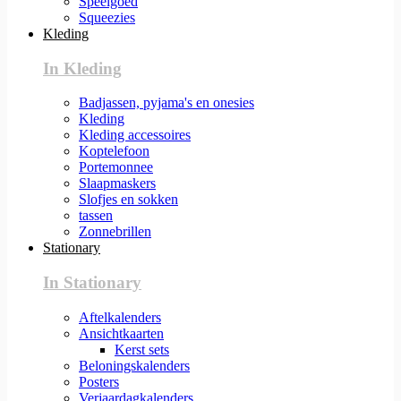
Speelgoed
Squeezies
Kleding
In Kleding
Badjassen, pyjama's en onesies
Kleding
Kleding accessoires
Koptelefoon
Portemonnee
Slaapmaskers
Slofjes en sokken
tassen
Zonnebrillen
Stationary
In Stationary
Aftelkalenders
Ansichtkaarten
Kerst sets
Beloningskalenders
Posters
Verjaardagkalenders