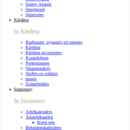
Sonny Angels
Speelgoed
Squeezies
Kleding
In Kleding
Badjassen, pyjama's en onesies
Kleding
Kleding accessoires
Koptelefoon
Portemonnee
Slaapmaskers
Slofjes en sokken
tassen
Zonnebrillen
Stationary
In Stationary
Aftelkalenders
Ansichtkaarten
Kerst sets
Beloningskalenders