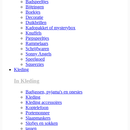
Badspeeltjes
Bijtringen
Boekjes
Decoratie
Duikbrillen
Kadopakket of mysterybox
Knuffels
Piepspeeltjes
Rammelaars
Schrijfwaren
Sonny Angels
Speelgoed
Squeezies
Kleding
In Kleding
Badjassen, pyjama's en onesies
Kleding
Kleding accessoires
Koptelefoon
Portemonnee
Slaapmaskers
Slofjes en sokken
tassen