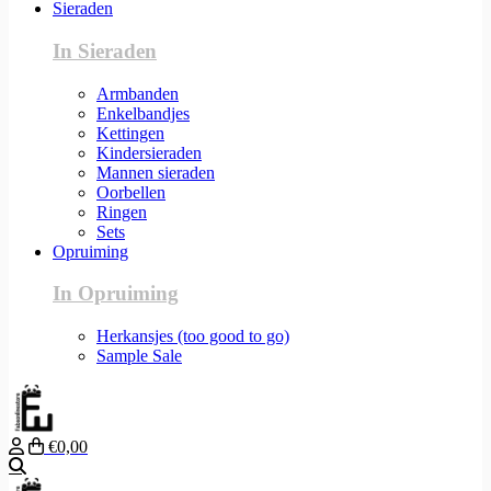
Sieraden
In Sieraden
Armbanden
Enkelbandjes
Kettingen
Kindersieraden
Mannen sieraden
Oorbellen
Ringen
Sets
Opruiming
In Opruiming
Herkansjes (too good to go)
Sample Sale
€0,00
Zoeken