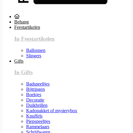
Behang
Feestartikelen
In Feestartikelen
Ballonnen
Slingers
Gifts
In Gifts
Badspeeltjes
Bijtringen
Boekjes
Decoratie
Duikbrillen
Kadopakket of mysterybox
Knuffels
Piepspeeltjes
Rammelaars
Schrijfwaren