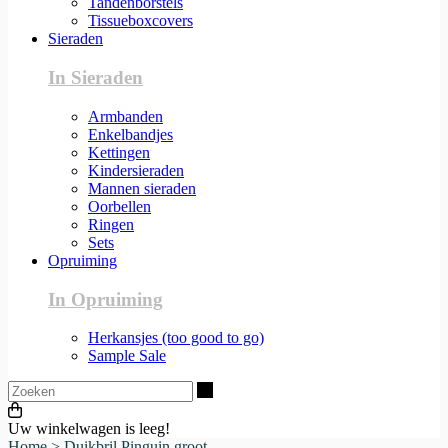
Tandenborstels
Tissueboxcovers
Sieraden
In Sieraden
Armbanden
Enkelbandjes
Kettingen
Kindersieraden
Mannen sieraden
Oorbellen
Ringen
Sets
Opruiming
In Opruiming
Herkansjes (too good to go)
Sample Sale
Zoeken
Uw winkelwagen is leeg!
Home
>
Duikbril Pinguin groot