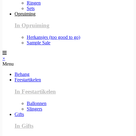
Ringen
Sets
Opruiming
In Opruiming
Herkansjes (too good to go)
Sample Sale
×
Menu
Behang
Feestartikelen
In Feestartikelen
Ballonnen
Slingers
Gifts
In Gifts