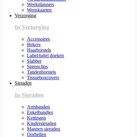
Weekplanners
Wenskaarten
Verzorging
In Verzorging
Accessoires
Bekers
Haarborstels
Label/tuttel doeken
Slabber
Speenclips
Tandenborstels
Tissueboxcovers
Sieraden
In Sieraden
Armbanden
Enkelbandjes
Kettingen
Kindersieraden
Mannen sieraden
Oorbellen