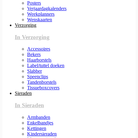
Posters
Verjaardagkalenders
Weekplanners
Wenskaarten
Verzorging
In Verzorging
Accessoires
Bekers
Haarborstels
Label/tuttel doeken
Slabber
Speenclips
Tandenborstels
Tissueboxcovers
Sieraden
In Sieraden
Armbanden
Enkelbandjes
Kettingen
Kindersieraden