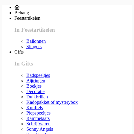
Behang
Feestartikelen
In Feestartikelen
Ballonnen
Slingers
Gifts
In Gifts
Badspeeltjes
Bijtringen
Boekjes
Decoratie
Duikbrillen
Kadopakket of mysterybox
Knuffels
Piepspeeltjes
Rammelaars
Schrijfwaren
Sonny Angels