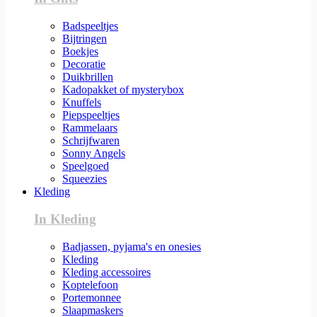
Badspeeltjes
Bijtringen
Boekjes
Decoratie
Duikbrillen
Kadopakket of mysterybox
Knuffels
Piepspeeltjes
Rammelaars
Schrijfwaren
Sonny Angels
Speelgoed
Squeezies
Kleding
In Kleding
Badjassen, pyjama's en onesies
Kleding
Kleding accessoires
Koptelefoon
Portemonnee
Slaapmaskers