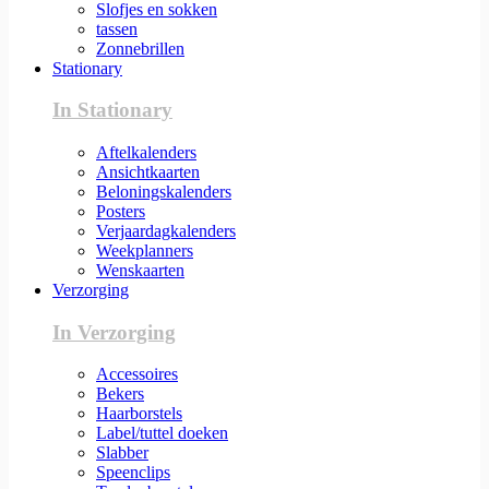
Slofjes en sokken
tassen
Zonnebrillen
Stationary
In Stationary
Aftelkalenders
Ansichtkaarten
Beloningskalenders
Posters
Verjaardagkalenders
Weekplanners
Wenskaarten
Verzorging
In Verzorging
Accessoires
Bekers
Haarborstels
Label/tuttel doeken
Slabber
Speenclips