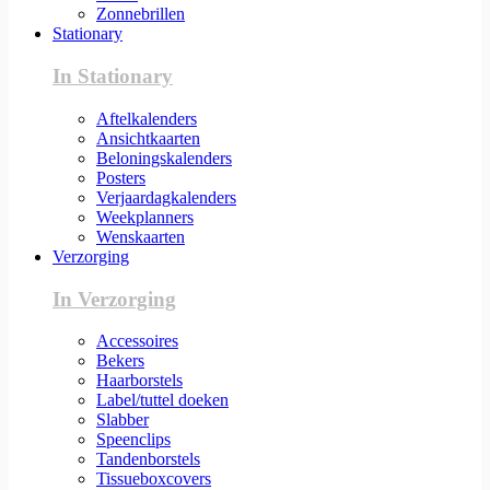
Zonnebrillen
Stationary
In Stationary
Aftelkalenders
Ansichtkaarten
Beloningskalenders
Posters
Verjaardagkalenders
Weekplanners
Wenskaarten
Verzorging
In Verzorging
Accessoires
Bekers
Haarborstels
Label/tuttel doeken
Slabber
Speenclips
Tandenborstels
Tissueboxcovers