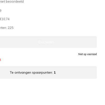
niet beoordeeld
9
€10,74
nten:
225
Bestellen
Niet op voorraad
d
Te ontvangen spaarpunten:
1