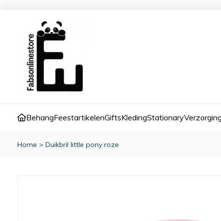
Behang
Feestartikelen
Gifts
Kleding
Stationary
Verzorgin
Home
>
Duikbril little pony roze