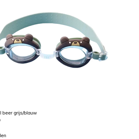
il beer grijs/blauw
9
len