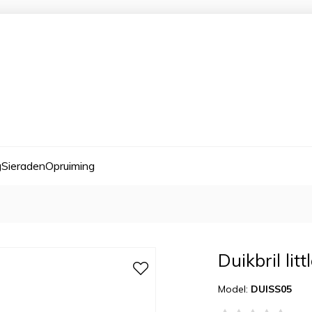
g
Sieraden
Opruiming
Duikbril lit
Model:
DUISS05